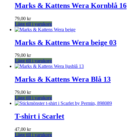
har
Marks & Kattens Wera Kornblå 16
flera
varianter.
79,00
kr
De
Lägg till i varukorg
olika
alternativen
kan
Marks & Kattens Wera beige 03
väljas
på
produktsidan
79,00
kr
Lägg till i varukorg
Marks & Kattens Wera Blå 13
79,00
kr
Lägg till i varukorg
T-shirt i Scarlet
47,00
kr
Lägg till i varukorg