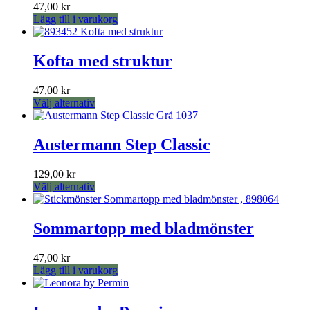
produktsidan
47,00
kr
Lägg till i varukorg
Kofta med struktur
47,00
kr
Den
Välj alternativ
här
produkten
har
Austermann Step Classic
flera
varianter.
129,00
kr
De
Den
Välj alternativ
olika
här
alternativen
produkten
kan
har
Sommartopp med bladmönster
väljas
flera
på
varianter.
produktsidan
47,00
kr
De
Lägg till i varukorg
olika
alternativen
kan