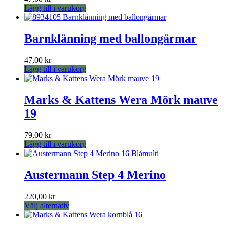
Lägg till i varukorg
Barnklänning med ballongärmar
47,00
kr
Lägg till i varukorg
Marks & Kattens Wera Mörk mauve
19
79,00
kr
Lägg till i varukorg
Austermann Step 4 Merino
220,00
kr
Den
Välj alternativ
här
produkten