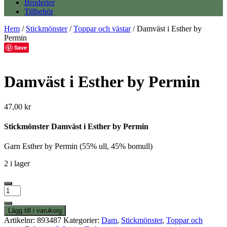
Broderier
Tillbehör
Hem
/
Stickmönster
/
Toppar och västar
/ Damväst i Esther by
Permin
Save
Damväst i Esther by Permin
47,00
kr
Stickmönster Damväst i Esther by Permin
Garn Esther by Permin (55% ull, 45% bomull)
2 i lager
Damväst
i
Esther
Lägg till i varukorg
by
Artikelnr:
893487
Kategorier:
Dam
,
Stickmönster
,
Toppar och
Permin