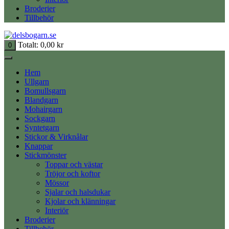
Broderier
Tillbehör
Totalt:
0,00
kr
0
Hem
Ullgarn
Bomullsgarn
Blandgarn
Mohairgarn
Sockgarn
Syntetgarn
Stickor & Virknålar
Knappar
Stickmönster
Toppar och västar
Tröjor och koftor
Mössor
Sjalar och halsdukar
Kjolar och klänningar
Interiör
Broderier
Tillbehör