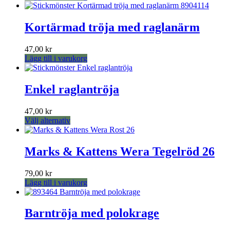
Kortärmad tröja med raglanärm
47,00
kr
Lägg till i varukorg
Enkel raglantröja
47,00
kr
Den
Välj alternativ
här
produkten
har
Marks & Kattens Wera Tegelröd 26
flera
varianter.
79,00
kr
De
Lägg till i varukorg
olika
alternativen
kan
Barntröja med polokrage
väljas
på