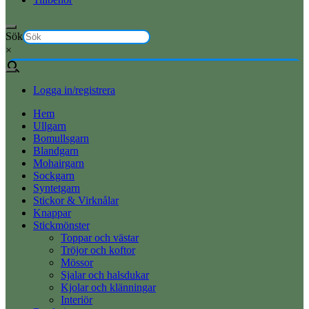
Sök
×
Logga in/registrera
Hem
Ullgarn
Bomullsgarn
Blandgarn
Mohairgarn
Sockgarn
Syntetgarn
Stickor & Virknålar
Knappar
Stickmönster
Toppar och västar
Tröjor och koftor
Mössor
Sjalar och halsdukar
Kjolar och klänningar
Interiör