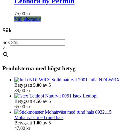
Leonora by Permin
väljas
på
produktsidan
75,00
kr
Den
Välj alternativ
här
produkten
Sök
har
flera
Sök
varianter.
×
De
olika
alternativen
kan
Produkterna med högst betyg
väljas
på
Julia NDLWRX
produktsidan
Betygsatt
5.00
av 5
89,00
kr
Istex Lettlopi
Betygsatt
4.50
av 5
65,00
kr
Mohairväst med rund hals
Betygsatt
1.00
av 5
47,00
kr