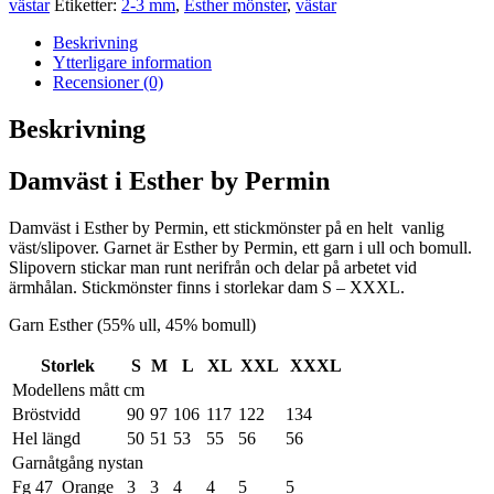
västar
Etiketter:
2-3 mm
,
Esther mönster
,
västar
mängd
Beskrivning
Ytterligare information
Recensioner (0)
Beskrivning
Damväst i Esther by Permin
Damväst i Esther by Permin, ett stickmönster på en helt vanlig
väst/slipover. Garnet är Esther by Permin, ett garn i ull och bomull.
Slipovern stickar man runt nerifrån och delar på arbetet vid
ärmhålan. Stickmönster finns i storlekar dam S – XXXL.
Garn Esther (55% ull, 45% bomull)
Storlek
S
M
L
XL
XXL
XXXL
Modellens mått cm
Bröstvidd
90
97
106
117
122
134
Hel längd
50
51
53
55
56
56
Garnåtgång nystan
Fg 47 Orange
3
3
4
4
5
5