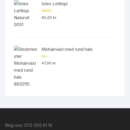
Istex Lettlopi
Betygsatt
65,00
kr
4.50
av 5
Mohairväst med rund hals
B
47,00
kr
et
yg
sa
tt
1.
00
av
5
Ring oss: 072-555 61 10