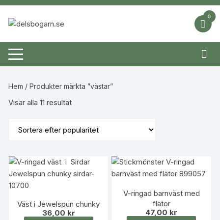
Hoppa
till
0
innehåll
Hem
/ Produkter märkta ”västar”
Sortera
Visar alla 11 resultat
efter
popularitet
V-ringad barnväst med
flätor
Väst i Jewelspun chunky
47,00
kr
36,00
kr