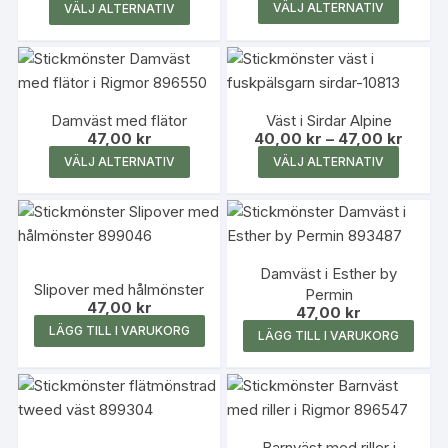
Den
Den
VÄLJ ALTERNATIV
VÄLJ ALTERNATIV
här
här
produk
produkten
har
har
flera
flera
Damväst med flätor
Väst i Sirdar Alpine
variante
varianter.
Prisint
47,00
kr
40,00
kr
–
47,00
kr
De
De
40,00 
Den
Den
VÄLJ ALTERNATIV
VÄLJ ALTERNATIV
till
olika
olika
här
här
47,00 
alterna
alternativen
produkten
produk
kan
kan
har
har
väljas
väljas
flera
flera
på
på
Damväst i Esther by
varianter.
variante
Slipover med hålmönster
produk
produktsidan
Permin
De
De
47,00
kr
47,00
kr
olika
olika
LÄGG TILL I VARUKORG
LÄGG TILL I VARUKORG
alternativen
alterna
kan
kan
väljas
väljas
på
på
produktsidan
produk
Barnväst med riller i