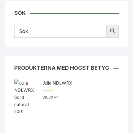
SÖK
PRODUKTERNA MED HÖGST BETYG
Julia NDLWRX
Betygsatt
89,00
kr
5.00
av 5