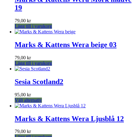
flera
19
varianter.
De
olika
79,00
kr
alternativen
Lägg till i varukorg
kan
väljas
på
Marks & Kattens Wera beige 03
produktsidan
79,00
kr
Lägg till i varukorg
Sesia Scotland2
95,00
kr
Den
Välj alternativ
här
produkten
har
Marks & Kattens Wera Ljusblå 12
flera
varianter.
79,00
kr
De
Lägg till i varukorg