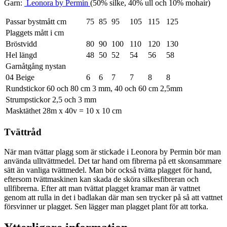
Garn:
Leonora by Permin
(50% silke, 40% ull och 10% mohair)
Passar bystmått cm
75
85
95
105
115
125
Plaggets mått i cm
Bröstvidd
80
90
100
110
120
130
Hel längd
48
50
52
54
56
58
Garnåtgång nystan
04 Beige
6
6
7
7
8
8
Rundstickor 60 och 80 cm 3 mm, 40 och 60 cm 2,5mm
Strumpstickor 2,5 och 3 mm
Masktäthet 28m x 40v = 10 x 10 cm
Tvättråd
När man tvättar plagg som är stickade i Leonora by Permin bör man
använda ulltvättmedel. Det tar hand om fibrerna på ett skonsammare
sätt än vanliga tvättmedel. Man bör också tvätta plagget för hand,
eftersom tvättmaskinen kan skada de sköra silkesfibreran och
ullfibrerna. Efter att man tvättat plagget kramar man är vattnet
genom att rulla in det i badlakan där man sen trycker på så att vattnet
försvinner ur plagget. Sen lägger man plagget plant för att torka.