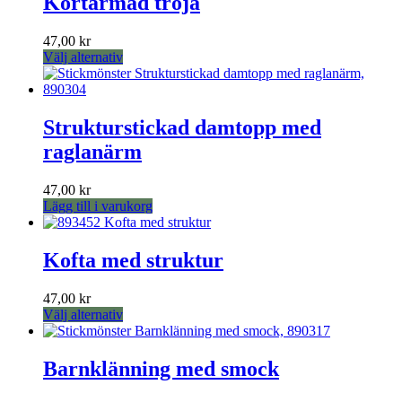
Kortärmad tröja
flera
varianter.
47,00
kr
De
Den
Välj alternativ
olika
här
alternativen
produkten
kan
har
väljas
flera
Strukturstickad damtopp med
på
varianter.
produktsidan
raglanärm
De
olika
alternativen
47,00
kr
kan
Lägg till i varukorg
väljas
på
produktsidan
Kofta med struktur
47,00
kr
Den
Välj alternativ
här
produkten
har
Barnklänning med smock
flera
varianter.