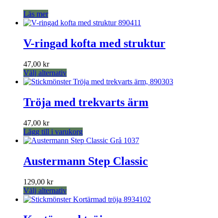
alternativen
kan
Läs mer
väljas
på
produktsidan
V-ringad kofta med struktur
47,00
kr
Den
Välj alternativ
här
produkten
har
Tröja med trekvarts ärm
flera
varianter.
47,00
kr
De
Lägg till i varukorg
olika
alternativen
kan
Austermann Step Classic
väljas
på
produktsidan
129,00
kr
Den
Välj alternativ
här
produkten
har