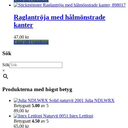
olika
alternativen
kan
Raglantröja med hålmönstrade
väljas
på
kanter
produktsidan
47,00
kr
Lägg till i varukorg
Sök
Sök
×
Produkterna med högst betyg
Julia NDLWRX
Betygsatt
5.00
av 5
89,00
kr
Istex Lettlopi
Betygsatt
4.50
av 5
65,00
kr