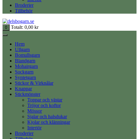
Broderier
Tillbehör
Totalt:
0,00
kr
0
Hem
Ullgarn
Bomullsgarn
Blandgarn
Mohairgarn
Sockgarn
Syntetgarn
Stickor & Virknålar
Knappar
Stickmönster
Toppar och västar
Tröjor och koftor
Mössor
Sjalar och halsdukar
Kjolar och klänningar
Interiör
Broderier
Tillbehör