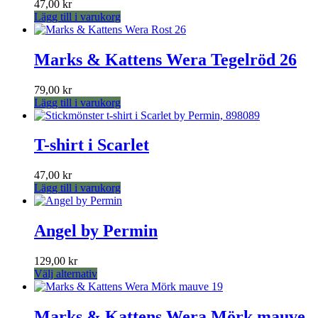
47,00
kr
De
Lägg till i varukorg
olika
alternativen
kan
Marks & Kattens Wera Tegelröd 26
väljas
på
produktsidan
79,00
kr
Lägg till i varukorg
T-shirt i Scarlet
47,00
kr
Lägg till i varukorg
Angel by Permin
129,00
kr
Den
Välj alternativ
här
produkten
har
Marks & Kattens Wera Mörk mauve