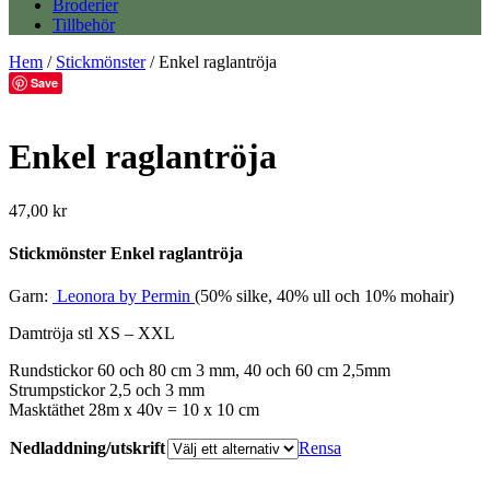
Broderier
Tillbehör
Hem
/
Stickmönster
/ Enkel raglantröja
Save
Enkel raglantröja
47,00
kr
Stickmönster Enkel raglantröja
Garn:
Leonora by Permin
(50% silke, 40% ull och 10% mohair)
Damtröja stl XS – XXL
Rundstickor 60 och 80 cm 3 mm, 40 och 60 cm 2,5mm
Strumpstickor 2,5 och 3 mm
Masktäthet 28m x 40v = 10 x 10 cm
Nedladdning/utskrift
Rensa