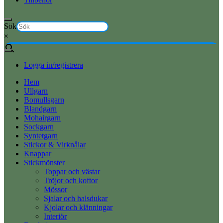
Sök
×
Logga in/registrera
Hem
Ullgarn
Bomullsgarn
Blandgarn
Mohairgarn
Sockgarn
Syntetgarn
Stickor & Virknålar
Knappar
Stickmönster
Toppar och västar
Tröjor och koftor
Mössor
Sjalar och halsdukar
Kjolar och klänningar
Interiör