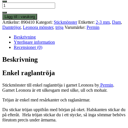
Enkel
raglantröja
mängd
Lägg till i varukorg
Artikelnr:
890410
Kategori:
Stickmönster
Etiketter:
2-3 mm
,
Dam
,
Damtröjor
,
Leonora mönster
,
tröja
Varumärke:
Permin
Beskrivning
Ytterligare information
Recensioner (0)
Beskrivning
Enkel raglantröja
Stickmönster till enkel raglantröja i garnet Leonora by
Permin
.
Garnet Leonora är ett silkesgarn med silke, ull och mohair.
Tröjan är enkel med resårkanter och raglanärmar.
Du stickar tröjan uppifrån med början på oket. Halskanten stickar du
på efteråt. Hela tröjan stickar du i ett stycke, så inga sömmar behövs
förutom precis under ärmarna.