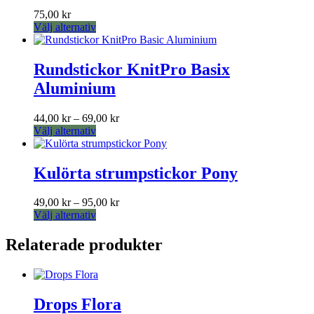
75,00
kr
Den
Välj alternativ
här
produkten
har
Rundstickor KnitPro Basix
flera
Aluminium
varianter.
De
olika
Prisintervall:
44,00
kr
–
69,00
kr
alternativen
Den
44,00 kr
Välj alternativ
kan
här
till
väljas
produkten
69,00 kr
på
har
Kulörta strumpstickor Pony
produktsidan
flera
varianter.
Prisintervall:
49,00
kr
–
95,00
kr
De
Den
49,00 kr
Välj alternativ
olika
här
till
alternativen
produkten
95,00 kr
Relaterade produkter
kan
har
väljas
flera
på
varianter.
produktsidan
De
Drops Flora
olika