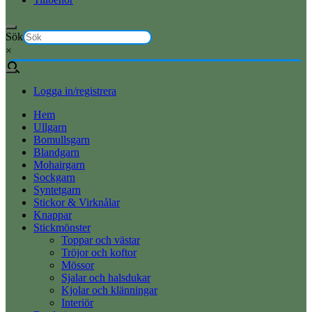
Sök
×
Logga in/registrera
Hem
Ullgarn
Bomullsgarn
Blandgarn
Mohairgarn
Sockgarn
Syntetgarn
Stickor & Virknålar
Knappar
Stickmönster
Toppar och västar
Tröjor och koftor
Mössor
Sjalar och halsdukar
Kjolar och klänningar
Interiör