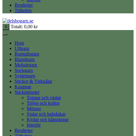
Broderier
Tillbehör
Totalt:
0,00
kr
0
Hem
Ullgarn
Bomullsgarn
Blandgarn
Mohairgarn
Sockgarn
Syntetgarn
Stickor & Virknålar
Knappar
Stickmönster
Toppar och västar
Tröjor och koftor
Mössor
Sjalar och halsdukar
Kjolar och klänningar
Interiör
Broderier
Tillbehör