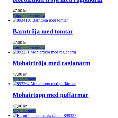
47,00
kr
Lägg till i varukorg
Barntröja med tomtar
47,00
kr
Lägg till i varukorg
Mohairtröja med raglanärm
47,00
kr
Den
Välj alternativ
här
produkten
har
Mohairtopp med puffärmar
flera
varianter.
47,00
kr
De
Den
Välj alternativ
olika
här
alternativen