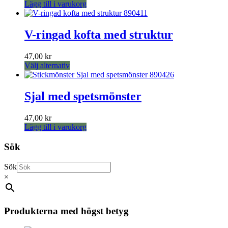
Lägg till i varukorg
olika
alternativen
kan
V-ringad kofta med struktur
väljas
på
produktsidan
47,00
kr
Den
Välj alternativ
här
produkten
har
Sjal med spetsmönster
flera
varianter.
47,00
kr
De
Lägg till i varukorg
olika
alternativen
Sök
kan
väljas
på
Sök
produktsidan
×
Produkterna med högst betyg