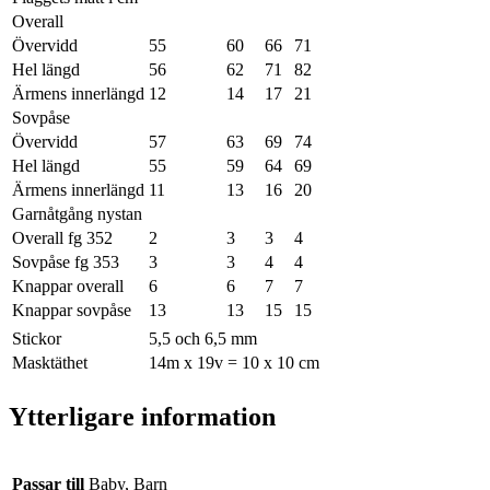
Overall
Övervidd
55
60
66
71
Hel längd
56
62
71
82
Ärmens innerlängd
12
14
17
21
Sovpåse
Övervidd
57
63
69
74
Hel längd
55
59
64
69
Ärmens innerlängd
11
13
16
20
Garnåtgång nystan
Overall fg 352
2
3
3
4
Sovpåse fg 353
3
3
4
4
Knappar overall
6
6
7
7
Knappar sovpåse
13
13
15
15
Stickor
5,5 och 6,5 mm
Masktäthet
14m x 19v = 10 x 10 cm
Ytterligare information
Passar till
Baby, Barn