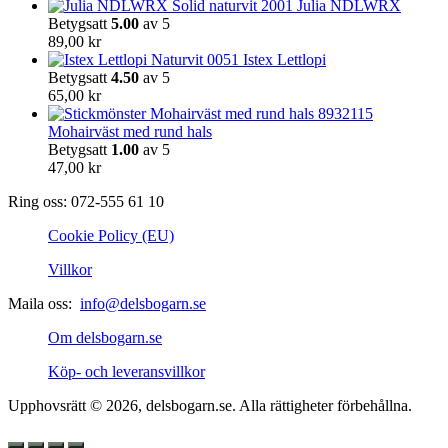
Julia NDLWRX
Betygsatt
5.00
av 5
89,00
kr
Istex Lettlopi
Betygsatt
4.50
av 5
65,00
kr
Mohairväst med rund hals
Betygsatt
1.00
av 5
47,00
kr
Ring oss: 072-555 61 10
Cookie Policy (EU)
Villkor
Maila oss:
info@delsbogarn.se
Om delsbogarn.se
Köp- och leveransvillkor
Upphovsrätt © 2026, delsbogarn.se. Alla rättigheter förbehållna.