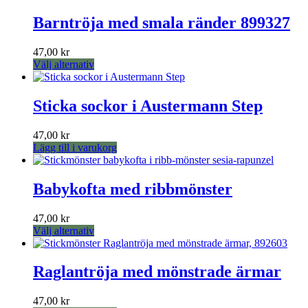
produkten
kan
har
Barntröja med smala ränder 899327
väljas
flera
på
varianter.
produktsidan
47,00
kr
De
Den
Välj alternativ
olika
här
alternativen
produkten
kan
har
Sticka sockor i Austermann Step
väljas
flera
på
varianter.
produktsidan
47,00
kr
De
Lägg till i varukorg
olika
alternativen
kan
Babykofta med ribbmönster
väljas
på
produktsidan
47,00
kr
Den
Välj alternativ
här
produkten
har
Raglantröja med mönstrade ärmar
flera
varianter.
47,00
kr
De