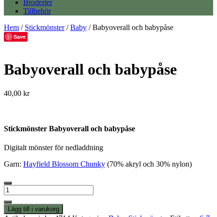
Broderier
Tillbehör
Hem
/
Stickmönster
/
Baby
/ Babyoverall och babypåse
Save
Babyoverall och babypåse
40,00
kr
Stickmönster Babyoverall och babypåse
Digitalt mönster för nedladdning
Garn:
Hayfield Blossom Chunky
(70% akryl och 30% nylon)
Babyoverall
och
babypåse
Lägg till i varukorg
mängd