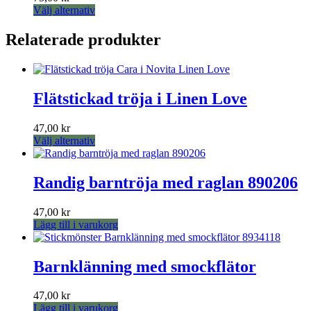
De
Den
Välj alternativ
olika
här
alternativen
produkten
Relaterade produkter
kan
har
väljas
flera
på
varianter.
produktsidan
De
Flätstickad tröja i Linen Love
olika
alternativen
kan
47,00
kr
väljas
Den
Välj alternativ
på
här
produktsidan
produkten
har
Randig barntröja med raglan 890206
flera
varianter.
47,00
kr
De
Lägg till i varukorg
olika
alternativen
kan
Barnklänning med smockflätor
väljas
på
produktsidan
47,00
kr
Lägg till i varukorg