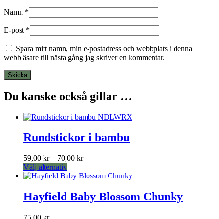
Namn
*
E-post
*
Spara mitt namn, min e-postadress och webbplats i denna
webbläsare till nästa gång jag skriver en kommentar.
Du kanske också gillar …
Rundstickor i bambu
Prisintervall:
59,00
kr
–
70,00
kr
Den
59,00 kr
Välj alternativ
här
till
produkten
70,00 kr
har
Hayfield Baby Blossom Chunky
flera
varianter.
75,00
kr