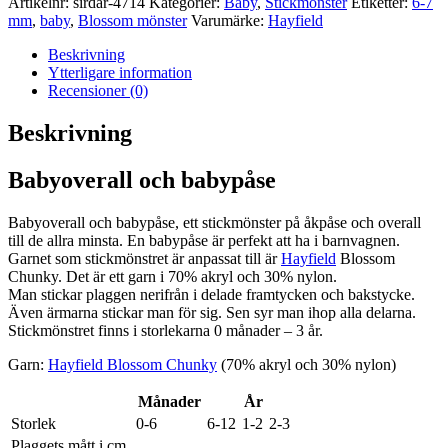
Artikelnr:
sirdar-4714
Kategorier:
Baby
,
Stickmönster
Etiketter:
6-7
mm
,
baby
,
Blossom mönster
Varumärke:
Hayfield
Beskrivning
Ytterligare information
Recensioner (0)
Beskrivning
Babyoverall och babypåse
Babyoverall och babypåse, ett stickmönster på åkpåse och overall
till de allra minsta. En babypåse är perfekt att ha i barnvagnen.
Garnet som stickmönstret är anpassat till är
Hayfield
Blossom
Chunky. Det är ett garn i 70% akryl och 30% nylon.
Man stickar plaggen nerifrån i delade framtycken och bakstycke.
Även ärmarna stickar man för sig. Sen syr man ihop alla delarna.
Stickmönstret finns i storlekarna 0 månader – 3 år.
Garn:
Hayfield Blossom Chunky
(70% akryl och 30% nylon)
Månader
År
Storlek
0-6
6-12
1-2
2-3
Plaggets mått i cm