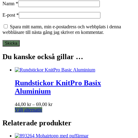
Namn
*
E-post
*
Spara mitt namn, min e-postadress och webbplats i denna
webbläsare till nästa gång jag skriver en kommentar.
Du kanske också gillar …
Rundstickor KnitPro Basix
Aluminium
Prisintervall:
44,00
kr
–
69,00
kr
Den
44,00 kr
Välj alternativ
här
till
produkten
69,00 kr
Relaterade produkter
har
flera
varianter.