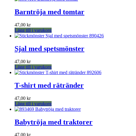
alternativen
kan
Barntröja med tomtar
väljas
på
produktsidan
47,00
kr
Lägg till i varukorg
Sjal med spetsmönster
47,00
kr
Lägg till i varukorg
T-shirt med rätränder
47,00
kr
Lägg till i varukorg
Babytröja med traktorer
47,00
kr