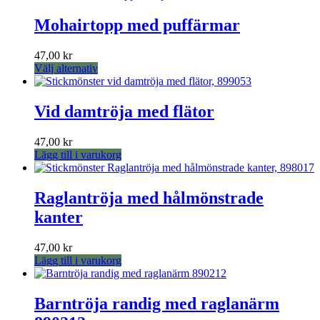
De
Mohairtopp med puffärmar
olika
alternativen
kan
47,00
kr
väljas
Den
Välj alternativ
på
här
produktsidan
produkten
har
Vid damtröja med flätor
flera
varianter.
47,00
kr
De
Lägg till i varukorg
olika
alternativen
kan
Raglantröja med hålmönstrade
väljas
på
kanter
produktsidan
47,00
kr
Lägg till i varukorg
Barntröja randig med raglanärm