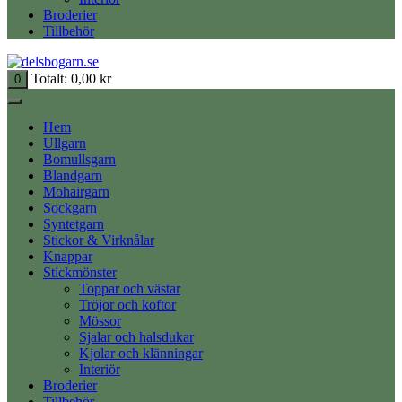
Broderier
Tillbehör
Totalt:
0,00
kr
0
Hem
Ullgarn
Bomullsgarn
Blandgarn
Mohairgarn
Sockgarn
Syntetgarn
Stickor & Virknålar
Knappar
Stickmönster
Toppar och västar
Tröjor och koftor
Mössor
Sjalar och halsdukar
Kjolar och klänningar
Interiör
Broderier
Tillbehör