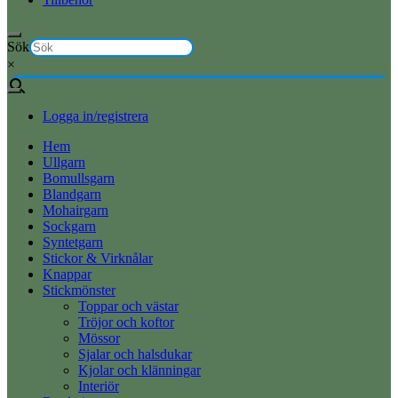
Sök
×
Logga in/registrera
Hem
Ullgarn
Bomullsgarn
Blandgarn
Mohairgarn
Sockgarn
Syntetgarn
Stickor & Virknålar
Knappar
Stickmönster
Toppar och västar
Tröjor och koftor
Mössor
Sjalar och halsdukar
Kjolar och klänningar
Interiör