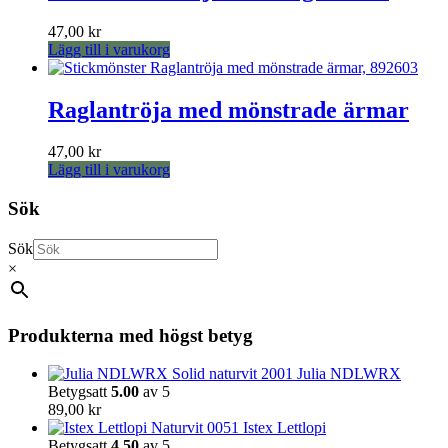
47,00
kr
Lägg till i varukorg
Raglantröja med mönstrade ärmar
47,00
kr
Lägg till i varukorg
Sök
Sök
×
Produkterna med högst betyg
Julia NDLWRX
Betygsatt
5.00
av 5
89,00
kr
Istex Lettlopi
Betygsatt
4.50
av 5