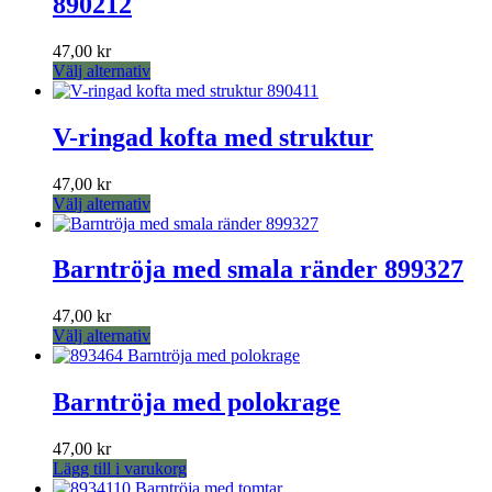
890212
47,00
kr
Den
Välj alternativ
här
produkten
har
V-ringad kofta med struktur
flera
varianter.
47,00
kr
De
Den
Välj alternativ
olika
här
alternativen
produkten
kan
har
Barntröja med smala ränder 899327
väljas
flera
på
varianter.
produktsidan
47,00
kr
De
Den
Välj alternativ
olika
här
alternativen
produkten
kan
har
Barntröja med polokrage
väljas
flera
på
varianter.
produktsidan
47,00
kr
De
Lägg till i varukorg
olika