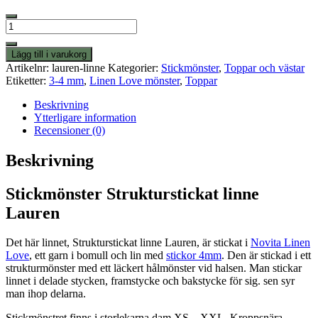
Strukturstickat
linne
Lauren
Lägg till i varukorg
mängd
Artikelnr:
lauren-linne
Kategorier:
Stickmönster
,
Toppar och västar
Etiketter:
3-4 mm
,
Linen Love mönster
,
Toppar
Beskrivning
Ytterligare information
Recensioner (0)
Beskrivning
Stickmönster Strukturstickat linne
Lauren
Det här linnet, Strukturstickat linne Lauren, är stickat i
Novita Linen
Love
, ett garn i bomull och lin med
stickor 4mm
. Den är stickad i ett
strukturmönster med ett läckert hålmönster vid halsen. Man stickar
linnet i delade stycken, framstycke och bakstycke för sig. sen syr
man ihop delarna.
Stickmönstret finns i storlekarna dam XS – XXL. Kroppsnära