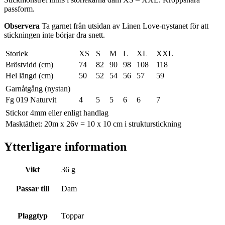
passform.
Observera
Ta garnet från utsidan av Linen Love-nystanet för att
stickningen inte börjar dra snett.
Storlek
XS
S
M
L
XL
XXL
Bröstvidd (cm)
74
82
90
98
108
118
Hel längd (cm)
50
52
54
56
57
59
Garnåtgång (nystan)
Fg 019 Naturvit
4
5
5
6
6
7
Stickor 4mm eller enligt handlag
Masktäthet: 20m x 26v = 10 x 10 cm i strukturstickning
Ytterligare information
Vikt
36 g
Passar till
Dam
Plaggtyp
Toppar