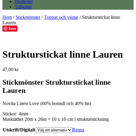
Broderier
Tillbehör
Hem
/
Stickmönster
/
Toppar och västar
/ Strukturstickat linne
Lauren
Save
Strukturstickat linne Lauren
47,00
kr
Stickmönster Strukturstickat linne
Lauren
Novita Linen Love (60% bomull och 40% lin)
Stickor: 4mm
Masktäthet 20m x 26m = 10 x 10 cm i strukturstickning
Utskrift/Digitalt
Rensa