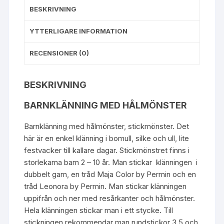
BESKRIVNING
YTTERLIGARE INFORMATION
RECENSIONER (0)
BESKRIVNING
BARNKLÄNNING MED HÅLMÖNSTER
Barnklänning med hålmönster, stickmönster. Det
här är en enkel klänning i bomull, silke och ull, lite
festvacker till kallare dagar. Stickmönstret finns i
storlekarna barn 2 – 10 år. Man stickar klänningen i
dubbelt garn, en tråd Maja Color by
Permin
och en
tråd
Leonora
by
Permin
. Man stickar klänningen
uppifrån och ner med resårkanter och hålmönster.
Hela klänningen stickar man i ett stycke. Till
stickningen rekommendar man rundstickor 3,5 och