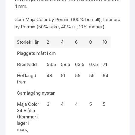
4 mm.
Garn
Maja Color by Permin
(100% bomull),
Leonora
by Permin
(50% silke, 40% ull, 10% mohair)
Storlek i år
2
4
6
8
10
Plaggets mått i cm
Bröstvidd
53.5
58.5
63.5
67.5
71
Hel längd
48
51
55
59
64
fram
Garnåtgång nystan
Maja Color
3
4
4
5
5
34 Blålila
(Kommer i
lager i
mars)