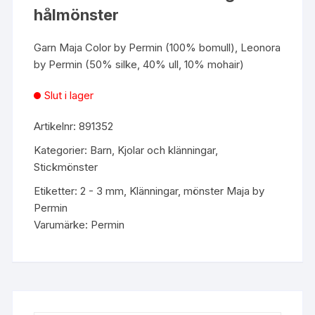
hålmönster
Garn
Maja Color by Permin
(100% bomull),
Leonora
by Permin
(50% silke, 40% ull, 10% mohair)
Slut i lager
Artikelnr:
891352
Kategorier:
Barn
,
Kjolar och klänningar
,
Stickmönster
Etiketter:
2 - 3 mm
,
Klänningar
,
mönster Maja by
Permin
Varumärke:
Permin