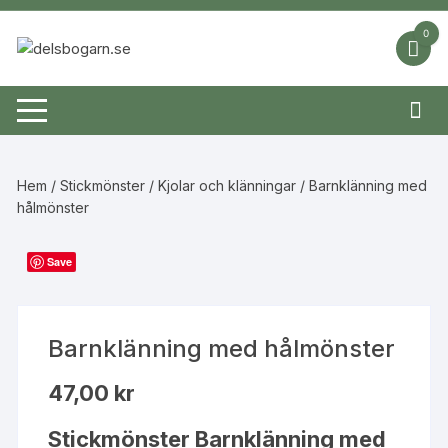
Hoppa
till
0
innehåll
Hem
/
Stickmönster
/
Kjolar och klänningar
/ Barnklänning med
hålmönster
Save
Barnklänning med hålmönster
47,00
kr
Stickmönster Barnklänning med