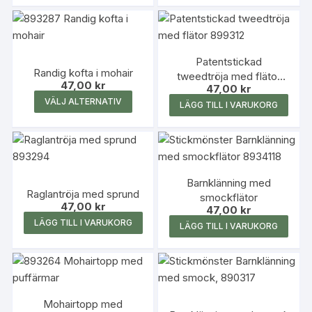
produkten
har
flera
Patentstickad
varianter.
Randig kofta i mohair
tweedtröja med flätor
De
47,00
kr
47,00
kr
899312
olika
Den
VÄLJ ALTERNATIV
LÄGG TILL I VARUKORG
alternativen
här
kan
produkten
väljas
har
på
flera
produktsidan
varianter.
Barnklänning med
Raglantröja med sprund
smockflätor
De
47,00
kr
47,00
kr
olika
LÄGG TILL I VARUKORG
LÄGG TILL I VARUKORG
alternativen
kan
väljas
på
produktsidan
Mohairtopp med