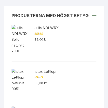
väljas
på
produk
PRODUKTERNA MED HÖGST BETYG
Julia NDLWRX
Betygsatt
89,00
kr
5.00
av 5
Istex Lettlopi
Betygsatt
65,00
kr
4.50
av 5