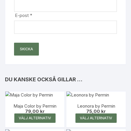
E-post
*
DU KANSKE OCKSÅ GILLAR …
Maja Color by Permin
Leonora by Permin
79,00
kr
75,00
kr
Den
Den
VÄLJ ALTERNATIV
VÄLJ ALTERNATIV
här
här
produkten
produk