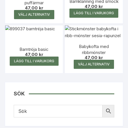
Barnklänning med smock
puffärmar
47,00
kr
47,00
kr
Den
LÄGG TILL I VARUKORG
VÄLJ ALTERNATIV
här
produkten
har
flera
Babykofta med
varianter.
Barntröja basic
ribbmönster
De
47,00
kr
47,00
kr
olika
LÄGG TILL I VARUKORG
Den
VÄLJ ALTERNATIV
alternativen
här
kan
produk
väljas
har
på
flera
SÖK
produktsidan
variante
De
olika
alterna
kan