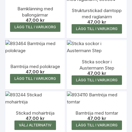
variante
Barnklänning med
Strukturstickad damtopp
De
ballongärmar
med raglanärm
olika
47,00
kr
47,00
kr
alterna
LÄGG TILL I VARUKORG
LÄGG TILL I VARUKORG
kan
väljas
på
produk
Sticka sockor i
Barntröja med polokrage
Austermann Step
47,00
kr
47,00
kr
LÄGG TILL I VARUKORG
LÄGG TILL I VARUKORG
Stickad mohairtröja
Barntröja med tomtar
47,00
kr
47,00
kr
Den
VÄLJ ALTERNATIV
LÄGG TILL I VARUKORG
här