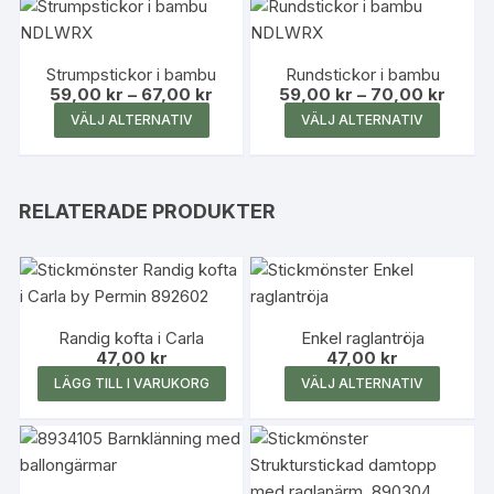
har
har
flera
flera
Strumpstickor i bambu
Rundstickor i bambu
varianter.
variante
Prisintervall:
Prisint
59,00
kr
–
67,00
kr
59,00
kr
–
70,00
kr
De
De
59,00 kr
59,00 
Den
Den
VÄLJ ALTERNATIV
VÄLJ ALTERNATIV
till
till
olika
olika
här
här
67,00 kr
70,00 
alternativen
alterna
produkten
produk
kan
kan
har
har
RELATERADE PRODUKTER
väljas
väljas
flera
flera
på
på
varianter.
variante
produktsidan
produk
De
De
olika
olika
alternativen
alterna
Randig kofta i Carla
Enkel raglantröja
kan
kan
47,00
kr
47,00
kr
Den
väljas
väljas
LÄGG TILL I VARUKORG
VÄLJ ALTERNATIV
här
på
på
produk
produktsidan
produk
har
flera