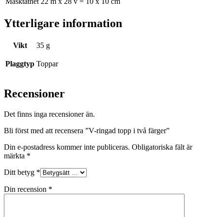
Masktäthet 22 m x 28 v = 10 x 10 cm
Ytterligare information
Vikt
35 g
Plaggtyp
Toppar
Recensioner
Det finns inga recensioner än.
Bli först med att recensera ”V-ringad topp i två färger”
Din e-postadress kommer inte publiceras.
Obligatoriska fält är
märkta
*
Ditt betyg
*
Din recension
*