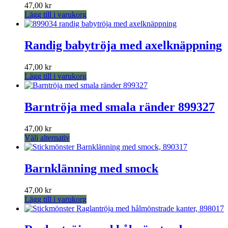
produktsidan
47,00
kr
Lägg till i varukorg
Randig babytröja med axelknäppning
47,00
kr
Lägg till i varukorg
Barntröja med smala ränder 899327
47,00
kr
Den
Välj alternativ
här
produkten
har
Barnklänning med smock
flera
varianter.
47,00
kr
De
Lägg till i varukorg
olika
alternativen
kan