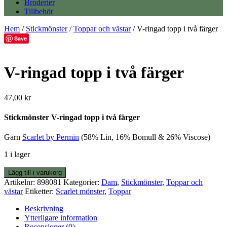
Broderier
Tillbehör
Hem
/
Stickmönster
/
Toppar och västar
/ V-ringad topp i två färger
Save
V-ringad topp i två färger
47,00
kr
Stickmönster V-ringad topp i två färger
Garn
Scarlet by Permin
(58% Lin, 16% Bomull & 26% Viscose)
1 i lager
V-
Lägg till i varukorg
ringad
Artikelnr:
898081
Kategorier:
Dam
,
Stickmönster
,
Toppar och
topp
västar
Etiketter:
Scarlet mönster
,
Toppar
i
två
Beskrivning
färger
Ytterligare information
mängd
Recensioner (0)