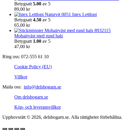
produktsidan
Betygsatt
5.00
av 5
89,00
kr
Istex Lettlopi
Betygsatt
4.50
av 5
65,00
kr
Mohairväst med rund hals
Betygsatt
1.00
av 5
47,00
kr
Ring oss: 072-555 61 10
Cookie Policy (EU)
Villkor
Maila oss:
info@delsbogarn.se
Om delsbogarn.se
Köp- och leveransvillkor
Upphovsrätt © 2026, delsbogarn.se. Alla rättigheter förbehållna.