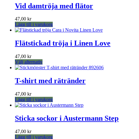
har
Vid damtröja med flätor
väljas
flera
på
varianter.
produktsidan
47,00
kr
De
Lägg till i varukorg
olika
alternativen
kan
Flätstickad tröja i Linen Love
väljas
på
produktsidan
47,00
kr
Den
Välj alternativ
här
produkten
har
T-shirt med rätränder
flera
varianter.
47,00
kr
De
Lägg till i varukorg
olika
alternativen
kan
Sticka sockor i Austermann Step
väljas
på
produktsidan
47,00
kr
Lägg till i varukorg