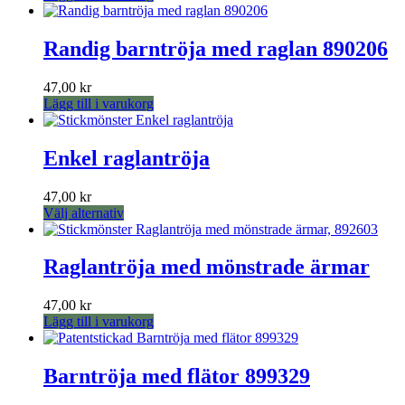
Randig barntröja med raglan 890206
47,00
kr
Lägg till i varukorg
Enkel raglantröja
47,00
kr
Den
Välj alternativ
här
produkten
har
Raglantröja med mönstrade ärmar
flera
varianter.
47,00
kr
De
Lägg till i varukorg
olika
alternativen
kan
Barntröja med flätor 899329
väljas
på