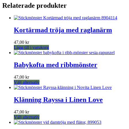
produkten
Relaterade produkter
har
flera
varianter.
De
Kortärmad tröja med raglanärm
olika
alternativen
kan
47,00
kr
väljas
Lägg till i varukorg
på
produktsidan
Babykofta med ribbmönster
47,00
kr
Den
Välj alternativ
här
produkten
har
Klänning Rayssa i Linen Love
flera
varianter.
47,00
kr
De
Den
Välj alternativ
olika
här
alternativen
produkten
kan