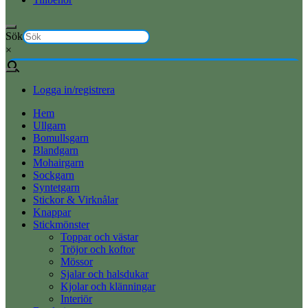
Sök
×
Logga in/registrera
Hem
Ullgarn
Bomullsgarn
Blandgarn
Mohairgarn
Sockgarn
Syntetgarn
Stickor & Virknålar
Knappar
Stickmönster
Toppar och västar
Tröjor och koftor
Mössor
Sjalar och halsdukar
Kjolar och klänningar
Interiör