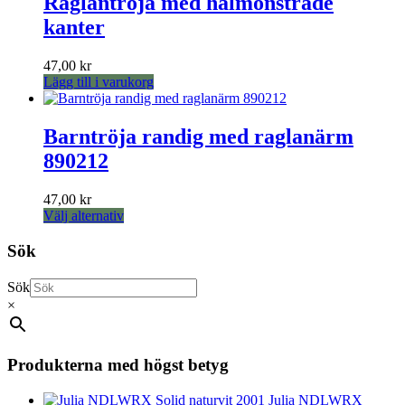
Raglantröja med hålmönstrade
väljas
på
kanter
produktsidan
47,00
kr
Lägg till i varukorg
Barntröja randig med raglanärm
890212
47,00
kr
Den
Välj alternativ
här
produkten
Sök
har
flera
Sök
varianter.
×
De
olika
alternativen
kan
Produkterna med högst betyg
väljas
på
Julia NDLWRX