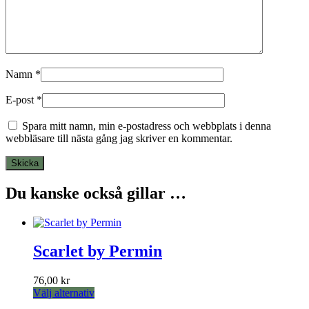
Namn
*
E-post
*
Spara mitt namn, min e-postadress och webbplats i denna
webbläsare till nästa gång jag skriver en kommentar.
Du kanske också gillar …
Scarlet by Permin
76,00
kr
Den
Välj alternativ
här