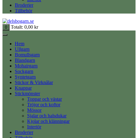
Broderier
Tillbehör
Totalt:
0,00
kr
0
Hem
Ullgarn
Bomullsgarn
Blandgarn
Mohairgarn
Sockgarn
Syntetgarn
Stickor & Virknålar
Knappar
Stickmönster
Toppar och västar
Tröjor och koftor
Mössor
Sjalar och halsdukar
Kjolar och klänningar
Interiör
Broderier
Tillbehör