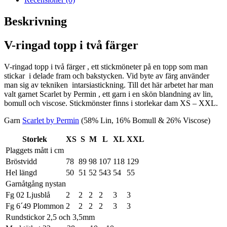
Beskrivning
V-ringad topp i två färger
V-ringad topp i två färger , ett stickmöneter på en topp som man
stickar i delade fram och bakstycken. Vid byte av färg använder
man sig av tekniken intarsiastickning. Till det här arbetet har man
valt garnet Scarlet by Permin , ett garn i en skön blandning av lin,
bomull och viscose. Stickmönster finns i storlekar dam XS – XXL.
Garn
Scarlet by Permin
(58% Lin, 16% Bomull & 26% Viscose)
Storlek
XS
S
M
L
XL
XXL
Plaggets mått i cm
Bröstvidd
78
89
98
107
118
129
Hel längd
50
51
52
543
54
55
Garnåtgång nystan
Fg 02 Ljusblå
2
2
2
2
3
3
Fg 6´49 Plommon
2
2
2
2
3
3
Rundstickor 2,5 och 3,5mm