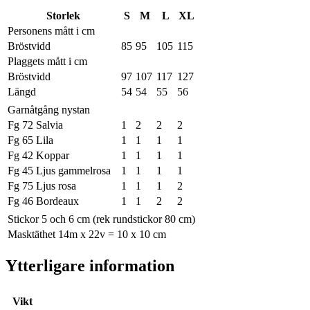
Storlek
S
M
L
XL
Personens mått i cm
Bröstvidd
85
95
105
115
Plaggets mått i cm
Bröstvidd
97
107
117
127
Längd
54
54
55
56
Garnåtgång nystan
Fg 72 Salvia
1
2
2
2
Fg 65 Lila
1
1
1
1
Fg 42 Koppar
1
1
1
1
Fg 45 Ljus gammelrosa
1
1
1
1
Fg 75 Ljus rosa
1
1
1
2
Fg 46 Bordeaux
1
1
2
2
Stickor 5 och 6 cm (rek rundstickor 80 cm)
Masktäthet 14m x 22v = 10 x 10 cm
Ytterligare information
Vikt