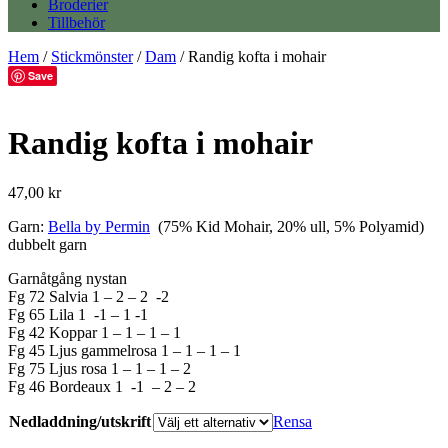
Broderier
Tillbehör
Hem
/
Stickmönster
/
Dam
/ Randig kofta i mohair
Save
Randig kofta i mohair
47,00
kr
Garn:
Bella by Permin
(75% Kid Mohair, 20% ull, 5% Polyamid)
dubbelt garn
Garnåtgång nystan
Fg 72 Salvia 1 – 2 – 2 -2
Fg 65 Lila 1 -1 – 1 -1
Fg 42 Koppar 1 – 1 – 1 – 1
Fg 45 Ljus gammelrosa 1 – 1 – 1 – 1
Fg 75 Ljus rosa 1 – 1 – 1 – 2
Fg 46 Bordeaux 1 -1 – 2 – 2
Nedladdning/utskrift
Rensa