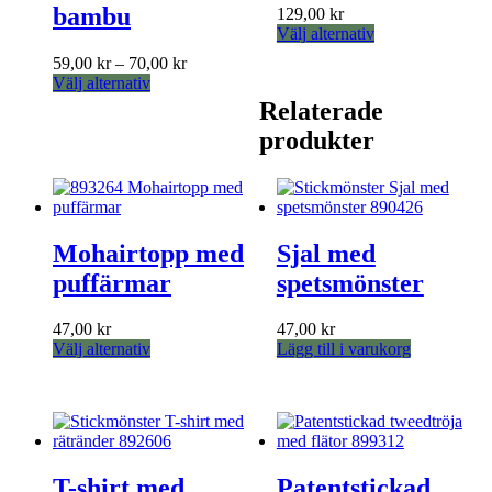
bambu
129,00
kr
Den
Välj alternativ
här
Prisintervall:
59,00
kr
–
70,00
kr
produkten
Den
59,00 kr
Välj alternativ
har
här
till
Relaterade
flera
produkten
70,00 kr
varianter.
produkter
har
De
flera
olika
varianter.
alternativen
De
kan
olika
väljas
alternativen
Mohairtopp med
Sjal med
på
kan
produktsidan
puffärmar
spetsmönster
väljas
på
produktsidan
47,00
kr
47,00
kr
Den
Välj alternativ
Lägg till i varukorg
här
produkten
har
flera
varianter.
De
T-shirt med
Patentstickad
olika