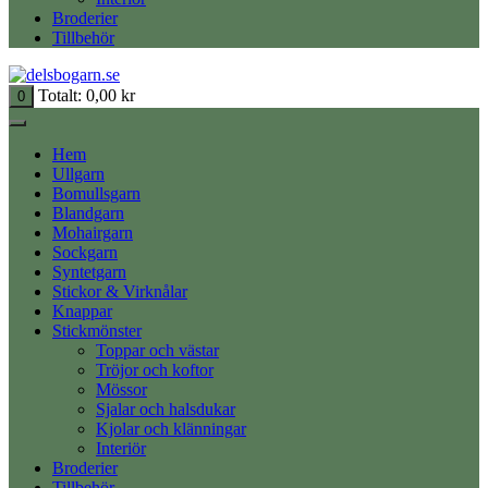
Broderier
Tillbehör
Totalt:
0,00
kr
0
Hem
Ullgarn
Bomullsgarn
Blandgarn
Mohairgarn
Sockgarn
Syntetgarn
Stickor & Virknålar
Knappar
Stickmönster
Toppar och västar
Tröjor och koftor
Mössor
Sjalar och halsdukar
Kjolar och klänningar
Interiör
Broderier
Tillbehör