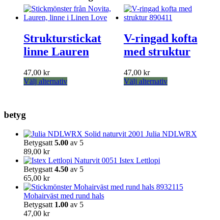
Strukturstickat
V-ringad kofta
linne Lauren
med struktur
47,00
kr
47,00
kr
Den
Den
Välj alternativ
Välj alternativ
här
här
produkten
produkten
har
har
betyg
flera
flera
varianter.
varianter.
Julia NDLWRX
De
De
Betygsatt
5.00
av 5
olika
olika
89,00
kr
alternativen
alternativen
Istex Lettlopi
kan
kan
Betygsatt
4.50
av 5
väljas
väljas
65,00
kr
på
på
produktsidan
produktsidan
Mohairväst med rund hals
Betygsatt
1.00
av 5
47,00
kr