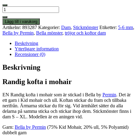
Randig
kofta
i
Lägg till i varukorg
mohair
Artikelnr:
893287
Kategorier:
Dam
,
Stickmönster
Etiketter:
5-6 mm
,
mängd
Bella by Permin
,
Bella mönster
,
tröjor och koftor dam
Beskrivning
Ytterligare information
Recensioner (0)
Beskrivning
Randig kofta i mohair
EN Randig kofta i mohair som är stickad i Bella by
Permin
. Det är
ett garn i Kid mohair och ull. Koftan stickar du fram och tillbaka
nerifrån. Ärmarna stickar du för sig. Vid ärmhålet sätter du alla
delarna på samma sticka och stickar ihop dem. Stickmönster finns i
dam S – XL. Modellen är en aningen vid.
Garn:
Bella by Permin
(75% Kid Mohair, 20% ull, 5% Polyamid)
dubbelt garn