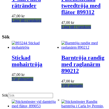
alternativen
rätränder
tweedtröja med
kan
flätor 899312
väljas
47,00
kr
på
Lägg till i varukorg
produktsidan
47,00
kr
Lägg till i varukorg
Sök
Stickad
Barntröja randig
mohairtröja
med raglanärm
890212
47,00
kr
Den
Välj alternativ
47,00
kr
här
Den
Välj alternativ
produkten
här
har
produkten
Sök
flera
har
×
varianter.
flera
De
varianter.