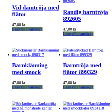
olika
De
alternativen
Vid damtröja med
olika
kan
Randig barntröja
alternativen
flätor
väljas
kan
892605
på
väljas
produktsidan
47,00
kr
på
Lägg till i varukorg
47,00
kr
produktsidan
Lägg till i varukorg
Barnklänning
Barntröja med
med smock
flätor 899329
47,00
kr
47,00
kr
Lägg till i varukorg
Lägg till i varukorg