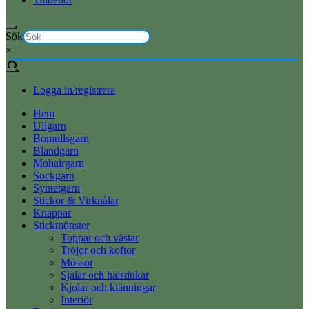
Sök
×
Logga in/registrera
Hem
Ullgarn
Bomullsgarn
Blandgarn
Mohairgarn
Sockgarn
Syntetgarn
Stickor & Virknålar
Knappar
Stickmönster
Toppar och västar
Tröjor och koftor
Mössor
Sjalar och halsdukar
Kjolar och klänningar
Interiör