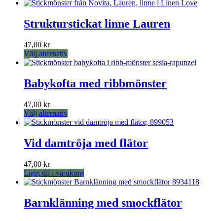
Strukturstickat linne Lauren
47,00
kr
Den
Välj alternativ
här
produkten
har
Babykofta med ribbmönster
flera
varianter.
47,00
kr
De
Den
Välj alternativ
olika
här
alternativen
produkten
kan
har
Vid damtröja med flätor
väljas
flera
på
varianter.
produktsidan
47,00
kr
De
Lägg till i varukorg
olika
alternativen
kan
Barnklänning med smockflätor
väljas
på
produktsidan