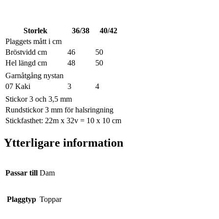
Storlek
36/38
40/42
Plaggets mått i cm
Bröstvidd cm
46
50
Hel längd cm
48
50
Garnåtgång nystan
07 Kaki
3
4
Stickor 3 och 3,5 mm
Rundstickor 3 mm för halsringning
Stickfasthet: 22m x 32v = 10 x 10 cm
Ytterligare information
Passar till
Dam
Plaggtyp
Toppar