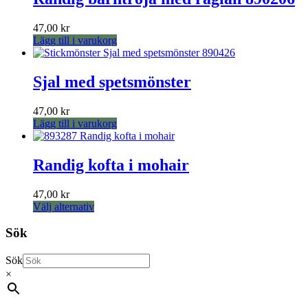
47,00
kr
Lägg till i varukorg
Sjal med spetsmönster
47,00
kr
Lägg till i varukorg
Randig kofta i mohair
47,00
kr
Den
Välj alternativ
här
produkten
Sök
har
flera
Sök
varianter.
×
De
olika
alternativen