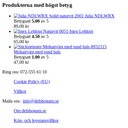
kan
Produkterna med högst betyg
väljas
på
Julia NDLWRX
produktsidan
Betygsatt
5.00
av 5
89,00
kr
Istex Lettlopi
Betygsatt
4.50
av 5
65,00
kr
Mohairväst med rund hals
Betygsatt
1.00
av 5
47,00
kr
Ring oss: 072-555 61 10
Cookie Policy (EU)
Villkor
Maila oss:
info@delsbogarn.se
Om delsbogarn.se
Köp- och leveransvillkor