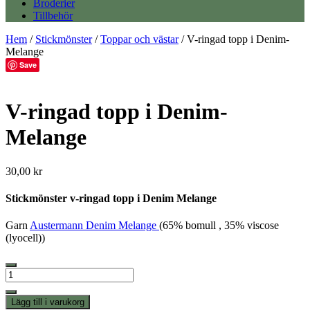
Broderier
Tillbehör
Hem
/
Stickmönster
/
Toppar och västar
/ V-ringad topp i Denim-
Melange
Save
V-ringad topp i Denim-
Melange
30,00
kr
Stickmönster v-ringad topp i Denim Melange
Garn
Austermann Denim Melange
(65% bomull , 35% viscose
(lyocell))
V-
ringad
topp
Lägg till i varukorg