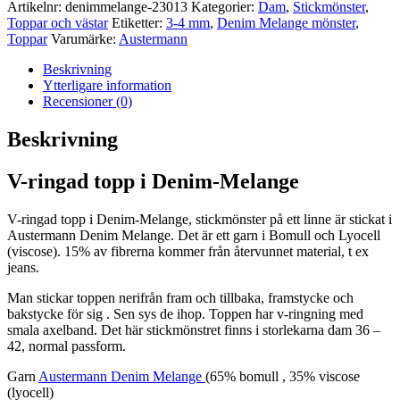
i
Artikelnr:
denimmelange-23013
Kategorier:
Dam
,
Stickmönster
,
Denim-
Toppar och västar
Etiketter:
3-4 mm
,
Denim Melange mönster
,
Melange
Toppar
Varumärke:
Austermann
mängd
Beskrivning
Ytterligare information
Recensioner (0)
Beskrivning
V-ringad topp i Denim-Melange
V-ringad topp i Denim-Melange, stickmönster på ett linne är stickat i
Austermann Denim Melange. Det är ett garn i Bomull och Lyocell
(viscose). 15% av fibrerna kommer från återvunnet material, t ex
jeans.
Man stickar toppen nerifrån fram och tillbaka, framstycke och
bakstycke för sig . Sen sys de ihop. Toppen har v-ringning med
smala axelband. Det här stickmönstret finns i storlekarna dam 36 –
42, normal passform.
Garn
Austermann Denim Melange
(65% bomull , 35% viscose
(lyocell)