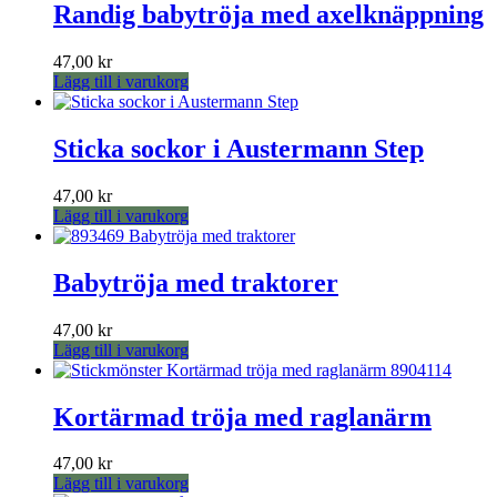
har
Randig babytröja med axelknäppning
väljas
flera
på
varianter.
produktsidan
47,00
kr
De
Lägg till i varukorg
olika
alternativen
kan
Sticka sockor i Austermann Step
väljas
på
produktsidan
47,00
kr
Lägg till i varukorg
Babytröja med traktorer
47,00
kr
Lägg till i varukorg
Kortärmad tröja med raglanärm
47,00
kr
Lägg till i varukorg