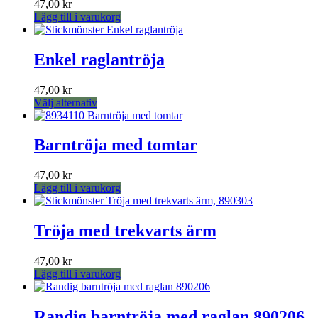
47,00
kr
Lägg till i varukorg
Enkel raglantröja
47,00
kr
Den
Välj alternativ
här
produkten
har
Barntröja med tomtar
flera
varianter.
47,00
kr
De
Lägg till i varukorg
olika
alternativen
kan
Tröja med trekvarts ärm
väljas
på
produktsidan
47,00
kr
Lägg till i varukorg
Randig barntröja med raglan 890206