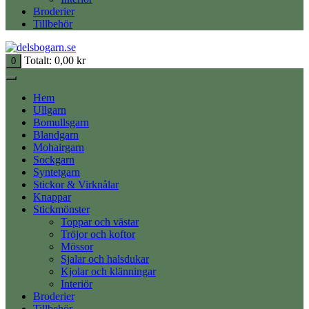
Broderier
Tillbehör
Totalt:
0,00
kr
0
Hem
Ullgarn
Bomullsgarn
Blandgarn
Mohairgarn
Sockgarn
Syntetgarn
Stickor & Virknålar
Knappar
Stickmönster
Toppar och västar
Tröjor och koftor
Mössor
Sjalar och halsdukar
Kjolar och klänningar
Interiör
Broderier
Tillbehör