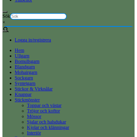
Sök
×
Logga in/registrera
Hem
Ullgarn
Bomullsgarn
Blandgarn
Mohairgarn
Sockgarn
Syntetgarn
Stickor & Virknålar
Knappar
Stickmönster
Toppar och västar
Tröjor och koftor
Mössor
Sjalar och halsdukar
Kjolar och klänningar
Interiör