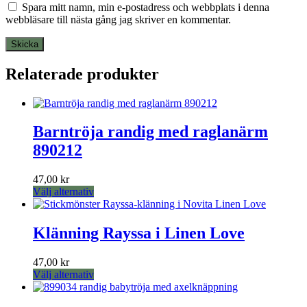
Spara mitt namn, min e-postadress och webbplats i denna
webbläsare till nästa gång jag skriver en kommentar.
Relaterade produkter
Barntröja randig med raglanärm
890212
47,00
kr
Den
Välj alternativ
här
produkten
har
Klänning Rayssa i Linen Love
flera
varianter.
47,00
kr
De
Den
Välj alternativ
olika
här
alternativen
produkten
kan