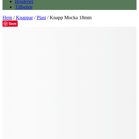
Broderier
Tillbehör
Hem
/
Knappar
/
Plast
/ Knapp Mocka 18mm
Save