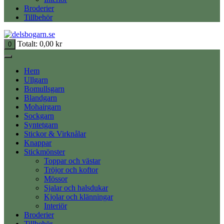
Broderier
Tillbehör
Totalt:
0,00
kr
0
Hem
Ullgarn
Bomullsgarn
Blandgarn
Mohairgarn
Sockgarn
Syntetgarn
Stickor & Virknålar
Knappar
Stickmönster
Toppar och västar
Tröjor och koftor
Mössor
Sjalar och halsdukar
Kjolar och klänningar
Interiör
Broderier
Tillbehör