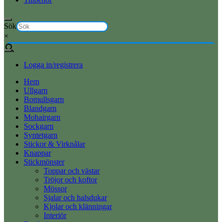
Sök
×
Logga in/registrera
Hem
Ullgarn
Bomullsgarn
Blandgarn
Mohairgarn
Sockgarn
Syntetgarn
Stickor & Virknålar
Knappar
Stickmönster
Toppar och västar
Tröjor och koftor
Mössor
Sjalar och halsdukar
Kjolar och klänningar
Interiör