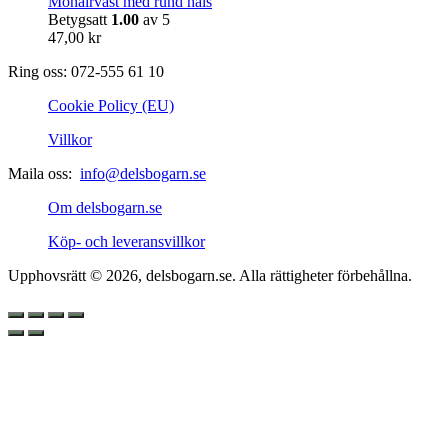
Mohairväst med rund hals
Betygsatt
1.00
av 5
47,00
kr
Ring oss: 072-555 61 10
Cookie Policy (EU)
Villkor
Maila oss:
info@delsbogarn.se
Om delsbogarn.se
Köp- och leveransvillkor
Upphovsrätt © 2026, delsbogarn.se. Alla rättigheter förbehållna.