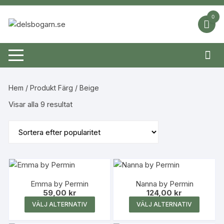
Hoppa
till
0
innehåll
Hem
/ Produkt Färg / Beige
Sortera
Visar alla 9 resultat
efter
popularitet
Emma by Permin
Nanna by Permin
59,00
kr
124,00
kr
Den
Den
VÄLJ ALTERNATIV
VÄLJ ALTERNATIV
här
här