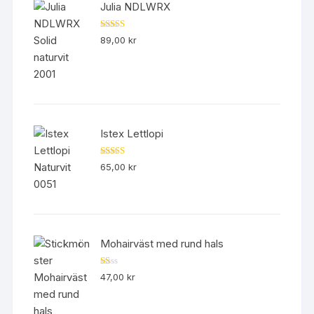
Julia NDLWRX
Betygsatt
89,00
kr
5.00
av 5
Istex Lettlopi
Betygsatt
65,00
kr
4.50
av 5
Mohairväst med rund hals
B
47,00
kr
et
yg
sa
tt