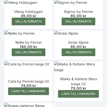
produkten
produk
har
har
Viking Hobbygarn
Rigmor by Permin
flera
flera
39,00
kr
85,00
kr
varianter.
variante
Den
Den
VÄLJ ALTERNATIV
VÄLJ ALTERNATIV
De
De
här
här
olika
olika
produkten
produk
alternativen
alterna
har
har
kan
kan
Nellie by Permin
Sirdar Alpine
flera
flera
145,00
kr
väljas
65,00
kr
väljas
varianter.
variante
Den
Den
på
på
VÄLJ ALTERNATIV
VÄLJ ALTERNATIV
De
De
här
här
produktsidan
produk
olika
olika
produkten
produk
alternativen
alterna
har
har
kan
kan
flera
flera
väljas
väljas
Marks & Kattens Wera
varianter.
variante
Carla by Permin beige 02
på
på
beige 03
De
De
74,00
kr
79,00
kr
produktsidan
produk
olika
olika
LÄGG TILL I VARUKORG
LÄGG TILL I VARUKORG
alternativen
alterna
kan
kan