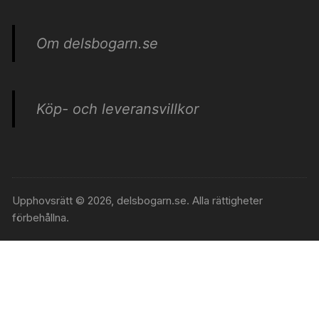
Om delsbogarn.se
Köp- och leveransvillkor
Upphovsrätt © 2026, delsbogarn.se. Alla rättigheter
förbehållna.