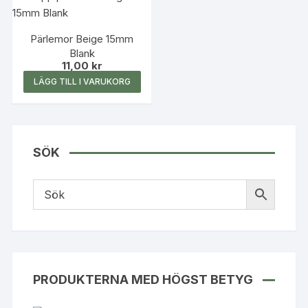
väljas
väljas
på
på
produktsidan
produk
Pärlemor Beige 15mm
Blank
11,00
kr
LÄGG TILL I VARUKORG
SÖK
PRODUKTERNA MED HÖGST BETYG