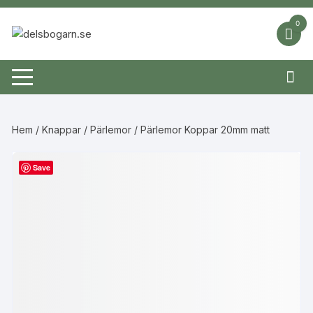
Hoppa
till
0
innehåll
Hem
/
Knappar
/
Pärlemor
/ Pärlemor Koppar 20mm matt
Save