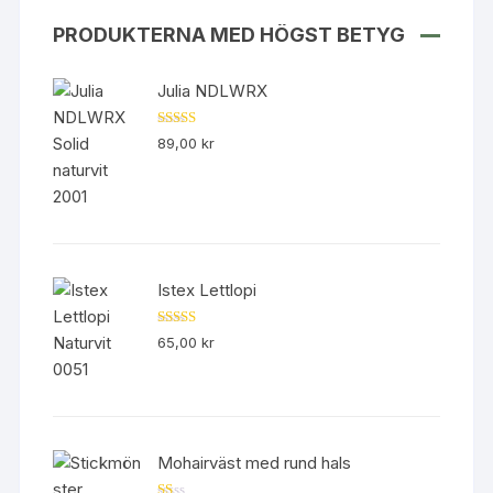
PRODUKTERNA MED HÖGST BETYG
Julia NDLWRX
Betygsatt
89,00
kr
5.00
av 5
Istex Lettlopi
Betygsatt
65,00
kr
4.50
av 5
Mohairväst med rund hals