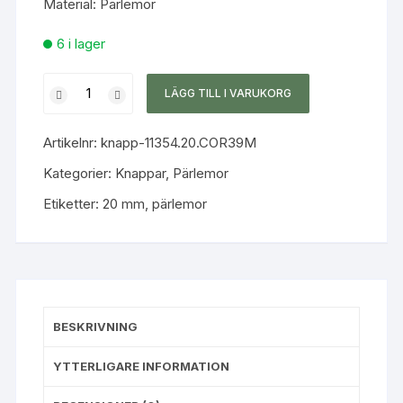
Material: Pärlemor
6 i lager
Pärlemor
LÄGG TILL I VARUKORG
Koppar
20mm
Artikelnr:
knapp-11354.20.COR39M
matt
mängd
Kategorier:
Knappar
,
Pärlemor
Etiketter:
20 mm
,
pärlemor
BESKRIVNING
YTTERLIGARE INFORMATION