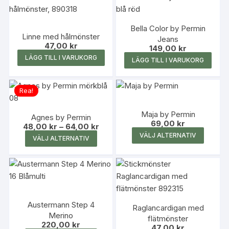
flera
variante
Bella Color by Permin
Linne med hålmönster
De
Jeans
47,00
kr
149,00
kr
olika
LÄGG TILL I VARUKORG
alterna
LÄGG TILL I VARUKORG
kan
väljas
Rea!
på
produk
Maja by Permin
Agnes by Permin
69,00
kr
Prisintervall:
48,00
kr
–
64,00
kr
Den
48,00 kr
Den
VÄLJ ALTERNATIV
VÄLJ ALTERNATIV
till
här
här
64,00 kr
produk
produkten
har
har
flera
flera
variante
varianter.
Austermann Step 4
De
Raglancardigan med
De
Merino
flätmönster
olika
olika
220,00
kr
47,00
kr