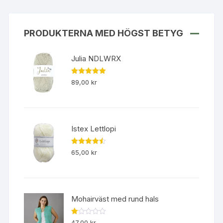
PRODUKTERNA MED HÖGST BETYG
Julia NDLWRX
Betygsatt
89,00
kr
5.00
av 5
Istex Lettlopi
Betygsatt
65,00
kr
4.50
av 5
Mohairväst med rund hals
B
47,00
kr