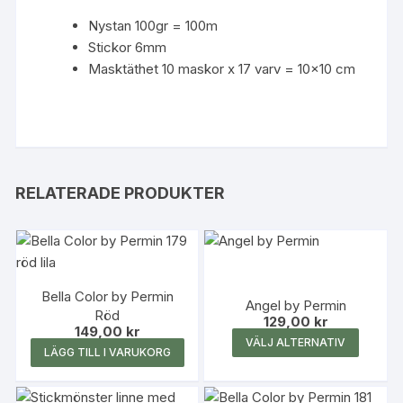
Nystan 100gr = 100m
Stickor 6mm
Masktäthet 10 maskor x 17 varv = 10×10 cm
RELATERADE PRODUKTER
Bella Color by Permin
Angel by Permin
Röd
129,00
kr
149,00
kr
Den
VÄLJ ALTERNATIV
LÄGG TILL I VARUKORG
här
produk
har