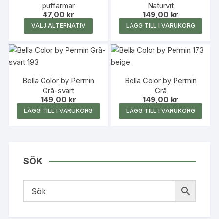
produk
produktsidan
puffärmar
Naturvit
De
47,00
kr
149,00
kr
olika
Den
VÄLJ ALTERNATIV
LÄGG TILL I VARUKORG
alternativen
här
kan
produkten
väljas
har
på
flera
produktsidan
Bella Color by Permin
Bella Color by Permin
varianter.
Grå-svart
Grå
De
149,00
kr
149,00
kr
olika
LÄGG TILL I VARUKORG
LÄGG TILL I VARUKORG
alternativen
kan
väljas
på
SÖK
produktsidan