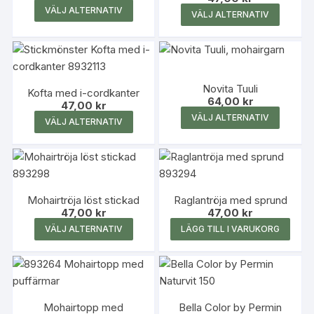
alterna
alternativen
Den
Den
VÄLJ ALTERNATIV
VÄLJ ALTERNATIV
kan
kan
här
här
väljas
väljas
produkten
produk
på
på
har
har
produk
produktsidan
flera
flera
Novita Tuuli
varianter.
Kofta med i-cordkanter
variante
64,00
kr
47,00
kr
De
De
Den
Den
VÄLJ ALTERNATIV
VÄLJ ALTERNATIV
olika
olika
här
här
alternativen
alterna
produk
produkten
kan
kan
har
har
väljas
väljas
flera
flera
på
på
variante
Mohairtröja löst stickad
Raglantröja med sprund
varianter.
produktsidan
47,00
kr
47,00
kr
produk
De
De
Den
VÄLJ ALTERNATIV
LÄGG TILL I VARUKORG
olika
olika
här
alterna
alternativen
produkten
kan
kan
har
väljas
väljas
flera
på
på
Mohairtopp med
Bella Color by Permin
varianter.