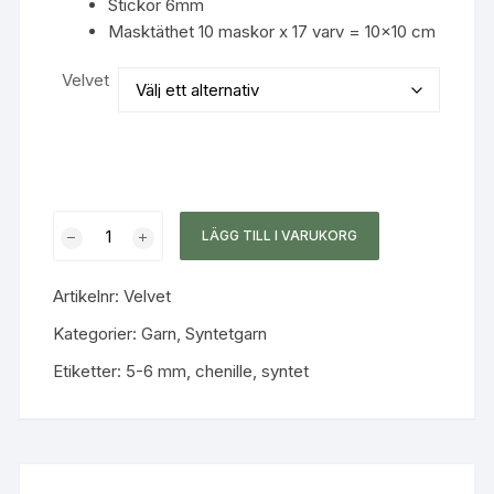
Stickor 6mm
Masktäthet 10 maskor x 17 varv = 10×10 cm
Velvet
DMC
LÄGG TILL I VARUKORG
Velvet
mängd
Artikelnr:
Velvet
Kategorier:
Garn
,
Syntetgarn
Etiketter:
5-6 mm
,
chenille
,
syntet