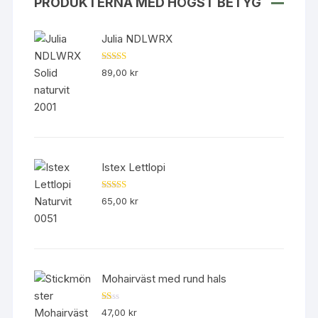
PRODUKTERNA MED HÖGST BETYG
Julia NDLWRX
Betygsatt
89,00
kr
5.00
av 5
Istex Lettlopi
Betygsatt
65,00
kr
4.50
av 5
Mohairväst med rund hals
B
47,00
kr