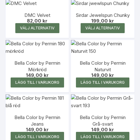
produkten
produk
har
har
DMC Velvet
Sirdar Jewelspun Chunky
flera
flera
82,00
kr
199,00
kr
varianter.
variante
Den
Den
VÄLJ ALTERNATIV
VÄLJ ALTERNATIV
De
De
här
här
olika
olika
produkten
produk
alternativen
alterna
har
har
kan
kan
flera
flera
väljas
väljas
Bella Color by Permin
Bella Color by Permin
varianter.
variante
på
på
Mörkröd
Naturvit
De
De
149,00
kr
149,00
kr
produktsidan
produk
olika
olika
LÄGG TILL I VARUKORG
LÄGG TILL I VARUKORG
alternativen
alterna
kan
kan
väljas
väljas
på
på
produktsidan
produk
Bella Color by Permin
Bella Color by Permin
Jeans
Grå-svart
149,00
kr
149,00
kr
LÄGG TILL I VARUKORG
LÄGG TILL I VARUKORG