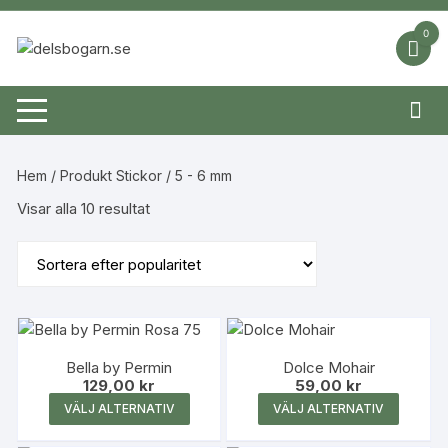
Hoppa
till
0
innehåll
Hem
/ Produkt Stickor / 5 - 6 mm
Sortera
Visar alla 10 resultat
efter
popularitet
Bella by Permin
Dolce Mohair
129,00
kr
59,00
kr
Den
Den
VÄLJ ALTERNATIV
VÄLJ ALTERNATIV
här
här