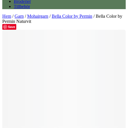
Broderier
Tillbehör
Hem
/
Garn
/
Mohairgarn
/
Bella Color by Permin
/ Bella Color by
Permin Naturvit
Save