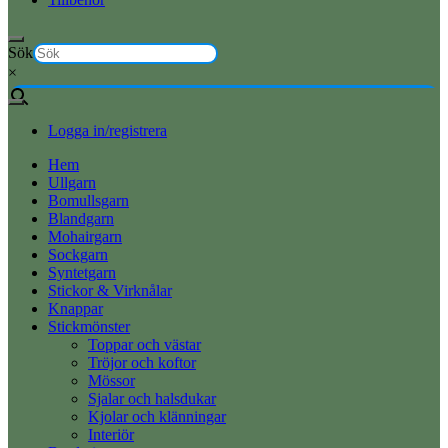
Sök
×
Logga in/registrera
Hem
Ullgarn
Bomullsgarn
Blandgarn
Mohairgarn
Sockgarn
Syntetgarn
Stickor & Virknålar
Knappar
Stickmönster
Toppar och västar
Tröjor och koftor
Mössor
Sjalar och halsdukar
Kjolar och klänningar
Interiör