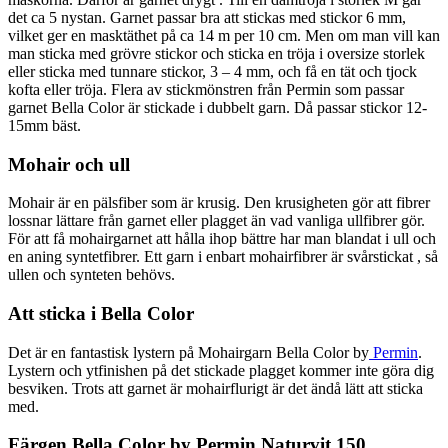
det ca 5 nystan. Garnet passar bra att stickas med stickor 6 mm,
vilket ger en masktäthet på ca 14 m per 10 cm. Men om man vill kan
man sticka med grövre stickor och sticka en tröja i oversize storlek
eller sticka med tunnare stickor, 3 – 4 mm, och få en tät och tjock
kofta eller tröja. Flera av stickmönstren från Permin som passar
garnet Bella Color är stickade i dubbelt garn. Då passar stickor 12-
15mm bäst.
Mohair och ull
Mohair är en pälsfiber som är krusig. Den krusigheten gör att fibrer
lossnar lättare från garnet eller plagget än vad vanliga ullfibrer gör.
För att få mohairgarnet att hålla ihop bättre har man blandat i ull och
en aning syntetfibrer. Ett garn i enbart mohairfibrer är svårstickat , så
ullen och synteten behövs.
Att sticka i Bella Color
Det är en fantastisk lystern på Mohairgarn Bella Color by
Permin
.
Lystern och ytfinishen på det stickade plagget kommer inte göra dig
besviken. Trots att garnet är mohairflurigt är det ändå lätt att sticka
med.
Färgen Bella Color by Permin Naturvit 150