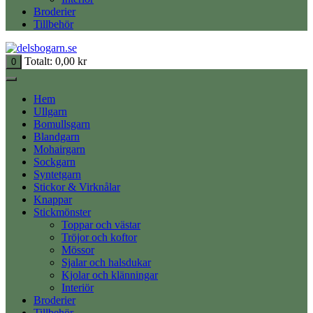
Broderier
Tillbehör
Totalt:
0,00
kr
0
Hem
Ullgarn
Bomullsgarn
Blandgarn
Mohairgarn
Sockgarn
Syntetgarn
Stickor & Virknålar
Knappar
Stickmönster
Toppar och västar
Tröjor och koftor
Mössor
Sjalar och halsdukar
Kjolar och klänningar
Interiör
Broderier
Tillbehör