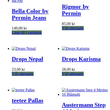
Rigmor by
Bella Color by
Permin
Permin Jeans
85,00
kr
Den
149,00
kr
Välj alternativ
här
Lägg till i varukorg
produkten
har
flera
varianter.
De
Drops Nepal
Drops Karisma
olika
alternativen
kan
23,00
kr
28,00
kr
väljas
Den
Den
Välj alternativ
Välj alternativ
på
här
här
produktsidan
produkten
produkten
har
har
flera
flera
varianter.
varianter.
teetee Pallas
De
De
Austermann Step
olika
olika
alternativen
alternativen