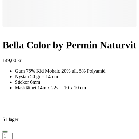
Bella Color by Permin Naturvit
149,00
kr
Garn 75% Kid Mohair, 20% ull, 5% Polyamid
Nystan 50 gr = 145 m
Stickor 6mm
Masktäthet 14m x 22v = 10 x 10 cm
5 i lager
Bella