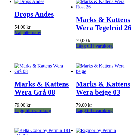
Drops Andes
Marks & Kattens
Wera Tegelröd 26
54,00
kr
Den
Välj alternativ
här
79,00
kr
produkten
Lägg till i varukorg
har
flera
varianter.
De
olika
alternativen
kan
Marks & Kattens
Marks & Kattens
väljas
Wera Grå 08
Wera beige 03
på
produktsidan
79,00
kr
79,00
kr
Lägg till i varukorg
Lägg till i varukorg