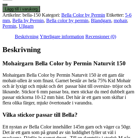
Color
by
Lägg till i varukorg
Permin
Artikelnr:
bella-150
Kategori:
Bella Color by Permin
Etiketter:
5-6
Naturvit
mm
,
Bella by Permin
,
Bella color by permin
,
Blandgarn
,
mohair
,
mängd
Permin
,
Ullgarn
Beskrivning
Ytterligare information
Recensioner (0)
Beskrivning
Mohairgarn Bella Color by Permin Naturvit 150
Mohairgarn Bella Color by Permin Naturvit 150 är ett garn där
mohair-ullen är som finast. Garnet består av hela 75% Kid Mohair
och är lyxigt och mjukt och det passar bäst till oversize- tröjor och
liknande. Stickor 6 mm passar bra, men stickar du med dubbelt garn
passar stickorna 10-12 mm bäst. Det här är ett garn som skiftar i
flera olika färger, mjukr övertonade i varandra.
Vilka stickor passar till Bella?
Ett nystan av Bella Color innehåller 145m garn och väger ca 50gr.
Det är ett garn som på grund av sin luddighet fyller ut väl i
maskorna. Därför är garnet drygt . Till en damtröja i storlek M går