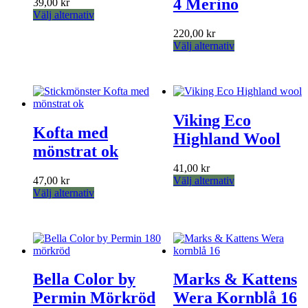
4 Merino
39,00
kr
kan
kan
Den
Välj alternativ
väljas
väljas
här
220,00
kr
på
på
produkten
Den
Välj alternativ
produktsidan
produktsidan
har
här
flera
produkten
varianter.
har
De
flera
olika
varianter.
alternativen
Viking Eco
De
kan
Kofta med
olika
Highland Wool
väljas
alternativen
mönstrat ok
på
kan
produktsidan
41,00
kr
väljas
Den
47,00
kr
Välj alternativ
på
Den
här
Välj alternativ
produktsidan
här
produkten
produkten
har
har
flera
flera
varianter.
varianter.
De
De
olika
Bella Color by
Marks & Kattens
olika
alternativen
alternativen
kan
Permin Mörkröd
Wera Kornblå 16
kan
väljas