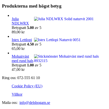
på
Produkterna med högst betyg
produktsidan
Julia
NDLWRX
Betygsatt
5.00
av 5
89,00
kr
Istex Lettlopi
Betygsatt
4.50
av 5
65,00
kr
Mohairväst
med rund hals
Betygsatt
1.00
av 5
47,00
kr
Ring oss: 072-555 61 10
Cookie Policy (EU)
Villkor
Maila oss:
info@delsbogarn.se