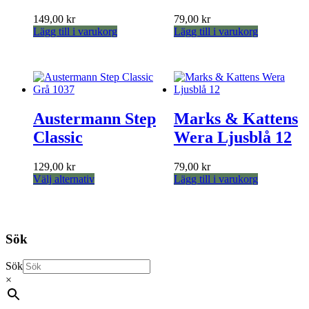
väljas
på
149,00
kr
79,00
kr
på
produktsidan
Lägg till i varukorg
Lägg till i varukorg
produktsidan
Austermann Step
Marks & Kattens
Classic
Wera Ljusblå 12
129,00
kr
79,00
kr
Den
Välj alternativ
Lägg till i varukorg
här
produkten
har
flera
Sök
varianter.
De
olika
Sök
alternativen
×
kan
väljas