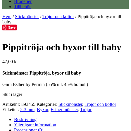
Broderier
Tillbehör
Hem
/
Stickmönster
/
Tröjor och koftor
/ Pippitröja och byxor till
baby
Save
Pippitröja och byxor till baby
47,00
kr
Stickmönster Pippitröja, byxor till baby
Garn Esther by Permin (55% ull, 45% bomull)
Slut i lager
Artikelnr:
893455
Kategorier:
Stickmönster
,
Tröjor och koftor
Etiketter:
2-3 mm
,
Byxor
,
Esther mönster
,
Tröjor
Beskrivning
Ytterligare information
Recensioner (0)