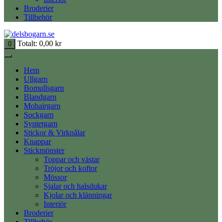
Broderier
Tillbehör
Totalt:
0,00
kr
0
Hem
Ullgarn
Bomullsgarn
Blandgarn
Mohairgarn
Sockgarn
Syntetgarn
Stickor & Virknålar
Knappar
Stickmönster
Toppar och västar
Tröjor och koftor
Mössor
Sjalar och halsdukar
Kjolar och klänningar
Interiör
Broderier
Tillbehör