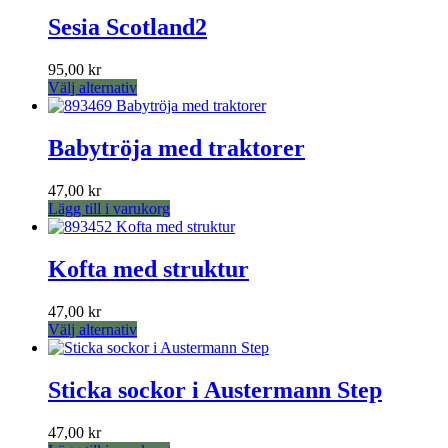
Sesia Scotland2
95,00
kr
Den
Välj alternativ
här
produkten
har
Babytröja med traktorer
flera
varianter.
47,00
kr
De
Lägg till i varukorg
olika
alternativen
kan
Kofta med struktur
väljas
på
produktsidan
47,00
kr
Den
Välj alternativ
här
produkten
har
Sticka sockor i Austermann Step
flera
varianter.
47,00
kr
De