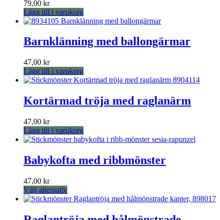
79,00
kr
Lägg till i varukorg
Barnklänning med ballongärmar
47,00
kr
Lägg till i varukorg
Kortärmad tröja med raglanärm
47,00
kr
Lägg till i varukorg
Babykofta med ribbmönster
47,00
kr
Den
Välj alternativ
här
produkten
har
Raglantröja med hålmönstrade