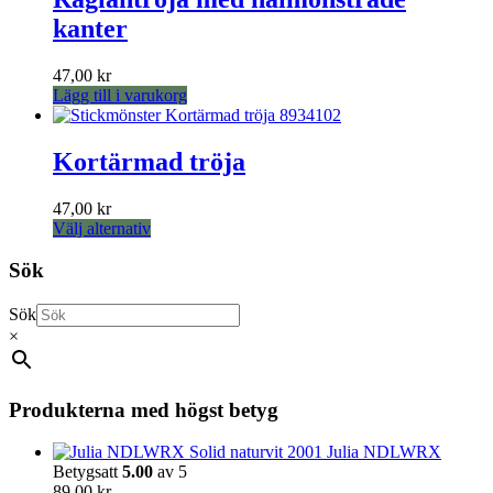
flera
kanter
varianter.
De
olika
47,00
kr
alternativen
Lägg till i varukorg
kan
väljas
på
Kortärmad tröja
produktsidan
47,00
kr
Den
Välj alternativ
här
produkten
Sök
har
flera
Sök
varianter.
×
De
olika
alternativen
kan
Produkterna med högst betyg
väljas
på
Julia NDLWRX
produktsidan
Betygsatt
5.00
av 5
89,00
kr