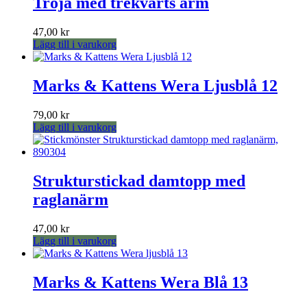
Tröja med trekvarts ärm
väljas
på
produktsidan
47,00
kr
Lägg till i varukorg
Marks & Kattens Wera Ljusblå 12
79,00
kr
Lägg till i varukorg
Strukturstickad damtopp med
raglanärm
47,00
kr
Lägg till i varukorg
Marks & Kattens Wera Blå 13