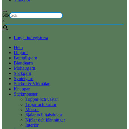
Sök
×
Logga in/registrera
Hem
Ullgarn
Bomullsgarn
Blandgarn
Mohairgarn
Sockgarn
Syntetgarn
Stickor & Virknålar
Knappar
Stickmönster
Toppar och västar
Tröjor och koftor
Mössor
Sjalar och halsdukar
Kjolar och klänningar
Interiör