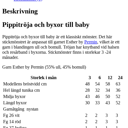
Beskrivning
Pippitröja och byxor till baby
Pippitröja och byxor till baby är ett klassiskt mönster. Det här
stickmönstret är anpassat till garnet Esther by
Permin
, vilket är ett
garn i blandingen ull och bomull. Tröjan har knytband vid halsen
och resårband i byxorna. Stickmönster finns i storlekar 3 -24
månader.
Garn Esther by Permin (55% ull, 45% bomull)
Storlek i mån
3
6
12
24
Modellens bröstvidd cm
48
54
58
63
Hel längd tunika cm
28
32
34
36
Midja byxor
43
46
50
52
Längd byxor
30
33
43
52
Garnåtgång nystan
Fg 26 vit
2
2
3
3
Fg 14 röd
2
2
3
3
Fg 37 Indigo
1
1
1
1