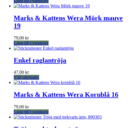
Lägg till i varukorg
olika
alternativen
kan
Marks & Kattens Wera Mörk mauve
väljas
på
19
produktsidan
79,00
kr
Lägg till i varukorg
Enkel raglantröja
47,00
kr
Den
Välj alternativ
här
produkten
har
Marks & Kattens Wera Kornblå 16
flera
varianter.
79,00
kr
De
Lägg till i varukorg
olika
alternativen
kan