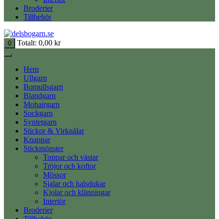
Broderier
Tillbehör
Totalt:
0,00
kr
0
Hem
Ullgarn
Bomullsgarn
Blandgarn
Mohairgarn
Sockgarn
Syntetgarn
Stickor & Virknålar
Knappar
Stickmönster
Toppar och västar
Tröjor och koftor
Mössor
Sjalar och halsdukar
Kjolar och klänningar
Interiör
Broderier
Tillbehör