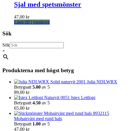
har
Sjal med spetsmönster
flera
varianter.
47,00
kr
De
Lägg till i varukorg
olika
alternativen
Sök
kan
väljas
på
Sök
produktsidan
×
Produkterna med högst betyg
Julia NDLWRX
Betygsatt
5.00
av 5
89,00
kr
Istex Lettlopi
Betygsatt
4.50
av 5
65,00
kr
Mohairväst med rund hals
Betygsatt
1.00
av 5
47,00
kr