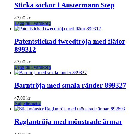
har
Sticka sockor i Austermann Step
flera
varianter.
47,00
kr
De
Lägg till i varukorg
olika
alternativen
kan
Patentstickad tweedtröja med flätor
väljas
på
899312
produktsidan
47,00
kr
Lägg till i varukorg
Barntröja med smala ränder 899327
47,00
kr
Den
Välj alternativ
här
produkten
har
Raglantröja med mönstrade ärmar
flera
varianter.