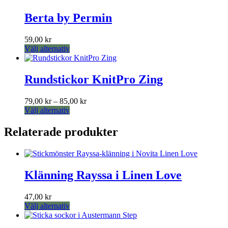
Berta by Permin
59,00
kr
Den
Välj alternativ
här
produkten
har
Rundstickor KnitPro Zing
flera
varianter.
Prisintervall:
79,00
kr
–
85,00
kr
De
Den
79,00 kr
Välj alternativ
olika
här
till
alternativen
produkten
85,00 kr
Relaterade produkter
kan
har
väljas
flera
på
varianter.
produktsidan
De
Klänning Rayssa i Linen Love
olika
alternativen
kan
47,00
kr
väljas
Den
Välj alternativ
på
här
produktsidan
produkten