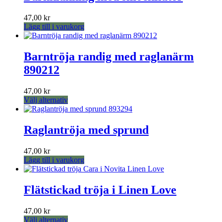
flera
varianter.
47,00
kr
De
Lägg till i varukorg
olika
alternativen
kan
Barntröja randig med raglanärm
väljas
på
890212
produktsidan
47,00
kr
Den
Välj alternativ
här
produkten
har
Raglantröja med sprund
flera
varianter.
47,00
kr
De
Lägg till i varukorg
olika
alternativen
kan
Flätstickad tröja i Linen Love
väljas
på
produktsidan
47,00
kr
Den
Välj alternativ