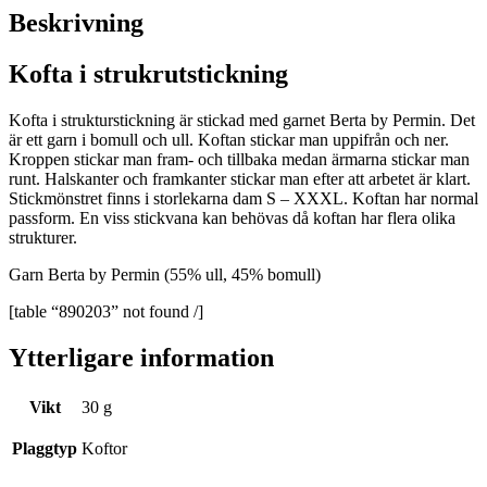
Beskrivning
Kofta i strukrutstickning
Kofta i strukturstickning är stickad med garnet Berta by Permin. Det
är ett garn i bomull och ull. Koftan stickar man uppifrån och ner.
Kroppen stickar man fram- och tillbaka medan ärmarna stickar man
runt. Halskanter och framkanter stickar man efter att arbetet är klart.
Stickmönstret finns i storlekarna dam S – XXXL. Koftan har normal
passform. En viss stickvana kan behövas då koftan har flera olika
strukturer.
Garn Berta by Permin (55% ull, 45% bomull)
[table “890203” not found /]
Ytterligare information
Vikt
30 g
Plaggtyp
Koftor