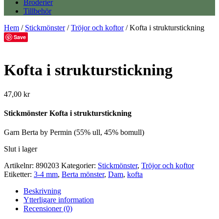
Broderier
Tillbehör
Hem
/
Stickmönster
/
Tröjor och koftor
/ Kofta i strukturstickning
Save
Kofta i strukturstickning
47,00
kr
Stickmönster Kofta i strukturstickning
Garn Berta by Permin (55% ull, 45% bomull)
Slut i lager
Artikelnr:
890203
Kategorier:
Stickmönster
,
Tröjor och koftor
Etiketter:
3-4 mm
,
Berta mönster
,
Dam
,
kofta
Beskrivning
Ytterligare information
Recensioner (0)