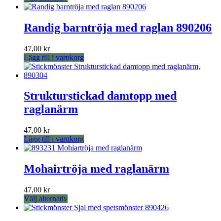
här
produkten
har
Randig barntröja med raglan 890206
flera
varianter.
47,00
kr
De
Lägg till i varukorg
olika
alternativen
kan
väljas
Strukturstickad damtopp med
på
produktsidan
raglanärm
47,00
kr
Lägg till i varukorg
Mohairtröja med raglanärm
47,00
kr
Den
Välj alternativ
här
produkten