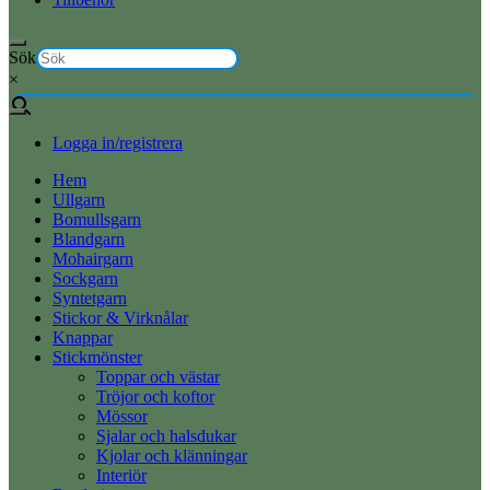
Sök
×
Logga in/registrera
Hem
Ullgarn
Bomullsgarn
Blandgarn
Mohairgarn
Sockgarn
Syntetgarn
Stickor & Virknålar
Knappar
Stickmönster
Toppar och västar
Tröjor och koftor
Mössor
Sjalar och halsdukar
Kjolar och klänningar
Interiör