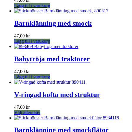
47,00
kr
De
Lägg till i varukorg
olika
alternativen
kan
Barnklänning med smock
väljas
på
produktsidan
47,00
kr
Lägg till i varukorg
Babytröja med traktorer
47,00
kr
Lägg till i varukorg
V-ringad kofta med struktur
47,00
kr
Den
Välj alternativ
här
produkten
har
Barnklänning med smockflätor