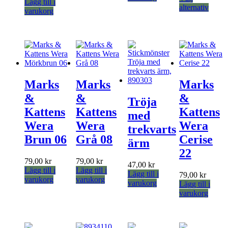
Lägg till i
De
Den
alternativ
varukorg
olika
här
alternativen
produ
kan
har
väljas
flera
på
varian
produktsidan
De
olika
altern
Marks
Marks
Marks
kan
&
&
&
väljas
Tröja
på
Kattens
Kattens
Kattens
med
produ
Wera
Wera
Wera
trekvarts
Brun 06
Grå 08
Cerise
ärm
22
79,00
kr
79,00
kr
47,00
kr
Lägg till i
Lägg till i
Lägg till i
79,00
kr
varukorg
varukorg
varukorg
Lägg till i
varukorg