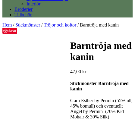
Interiör
Broderier
Tillbehör
Hem
/
Stickmönster
/
Tröjor och koftor
/ Barntröja med kanin
Save
Barntröja med
kanin
47,00
kr
Stickmönster Barntröja med
kanin
Garn Esther by Permin (55% ull,
45% bomull) och eventuellt
Angel by Permin (70% Kid
Mohair & 30% Silk)