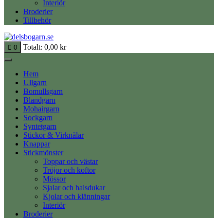
Interiör
Broderier
Tillbehör
Totalt:
0,00
kr
0
Hem
Ullgarn
Bomullsgarn
Blandgarn
Mohairgarn
Sockgarn
Syntetgarn
Stickor & Virknålar
Knappar
Stickmönster
Toppar och västar
Tröjor och koftor
Mössor
Sjalar och halsdukar
Kjolar och klänningar
Interiör
Broderier