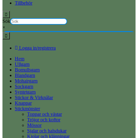
Tillbehör
Sök
×
Logga in/registrera
Hem
Ullgarn
Bomullsgarn
Blandgarn
Mohairgarn
Sockgarn
Syntetgarn
Stickor & Virknålar
Knappar
Stickmönster
Toppar och västar
Tröjor och koftor
Mössor
Sjalar och halsdukar
Kjolar och klänningar