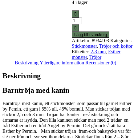
4 i lager
Barntröja
med
kanin
Lägg till i varukorg
mängd
Artikelnr:
8934103
Kategorier:
Stickmönster
,
Tröjor och koftor
Etiketter:
2-3 mm
,
Esther
mönster
,
Tröjor
Beskrivning
Ytterligare information
Recensioner (0)
Beskrivning
Barntröja med kanin
Barntröja med kanin, ett stickmönster som passar till garnet Esther
by Pemin, ett garn i 55% ull, 45% bomull. Man stickar tröjan med
stickor 2,5 och 3 mm. Tröjan har kanter i resårstickning och
ärmarna är isydda. Den lilla kaninen stickar man med 2 trådar, en
tråd Esther och en tråd Angel by Permin. Det går också att bara
Esther by Permin. Man stickar tröjan fram-och bakstycke var för
sig nerifrån och syr sen ihop delarna. Storlekar finns från 2 – 8 år.