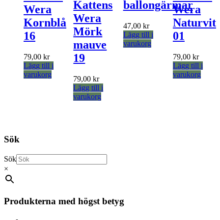
Kattens
ballongärmar
produ
Wera
Wera
Wera
Kornblå
Naturvit
47,00
kr
Mörk
16
01
Lägg till i
mauve
varukorg
19
79,00
kr
79,00
kr
Lägg till i
Lägg till i
varukorg
varukorg
79,00
kr
Lägg till i
varukorg
Sök
Sök
×
Produkterna med högst betyg