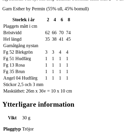
Garn Esther by Permin (55% ull, 45% bomull)
Storlek i år
2
4
6
8
Plaggets mått i cm
Bröstvidd
62
66
70
74
Hel längd
35
38
41
45
Garnåtgång nystan
Fg 52 Blekgrön
3
3
4
4
Fg 51 Hudfärg
1
1
1
1
Fg 13 Rosa
1
1
1
1
Fg 35 Brun
1
1
1
1
Angel 04 Hudfärg
1
1
1
1
Stickor 2,5 och 3 mm
Masktäthet: 26m x 36v = 10 x 10 cm
Ytterligare information
Vikt
30 g
Plaggtyp
Tröjor