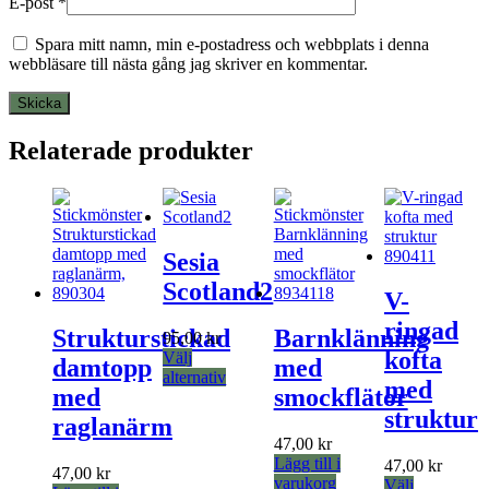
E-post
*
Spara mitt namn, min e-postadress och webbplats i denna
webbläsare till nästa gång jag skriver en kommentar.
Relaterade produkter
Sesia
Scotland2
V-
ringad
Strukturstickad
Barnklänning
95,00
kr
kofta
Välj
damtopp
med
Den
alternativ
med
med
smockflätor
här
struktur
produkten
raglanärm
har
47,00
kr
flera
Lägg till i
47,00
kr
47,00
kr
varianter.
varukorg
Välj