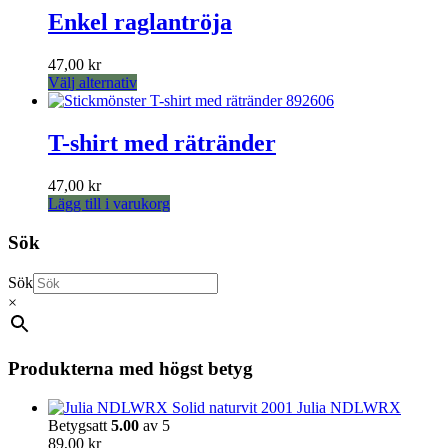
kan
har
Enkel raglantröja
väljas
flera
på
varianter.
produktsidan
47,00
kr
De
Den
Välj alternativ
olika
här
alternativen
produkten
kan
har
T-shirt med rätränder
väljas
flera
på
varianter.
produktsidan
47,00
kr
De
Lägg till i varukorg
olika
alternativen
Sök
kan
väljas
på
Sök
produktsidan
×
Produkterna med högst betyg
Julia NDLWRX
Betygsatt
5.00
av 5
89,00
kr