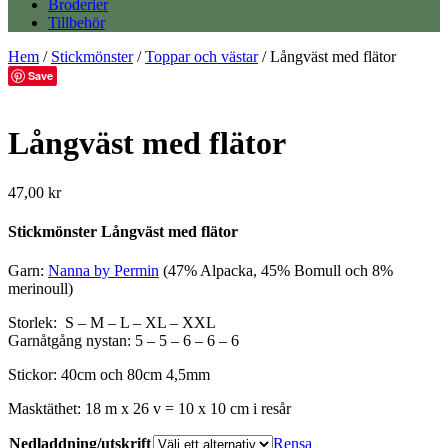
Broderier
Tillbehör
Hem
/
Stickmönster
/
Toppar och västar
/ Långväst med flätor
Save
Långväst med flätor
47,00
kr
Stickmönster Långväst med flätor
Garn:
Nanna by Permin
(47% Alpacka, 45% Bomull och 8%
merinoull)
Storlek: S – M – L – XL – XXL
Garnåtgång nystan: 5 – 5 – 6 – 6 – 6
Stickor: 40cm och 80cm 4,5mm
Masktäthet: 18 m x 26 v = 10 x 10 cm i resår
Nedladdning/utskrift
Rensa