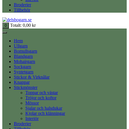
Broderier
Tillbehör
Totalt:
0,00
kr
0
Hem
Ullgarn
Bomullsgarn
Blandgarn
Mohairgarn
Sockgarn
Syntetgarn
Stickor & Virknålar
Knappar
Stickmönster
Toppar och västar
Tröjor och koftor
Mössor
Sjalar och halsdukar
Kjolar och klänningar
Interiör
Broderier
Tillbehör