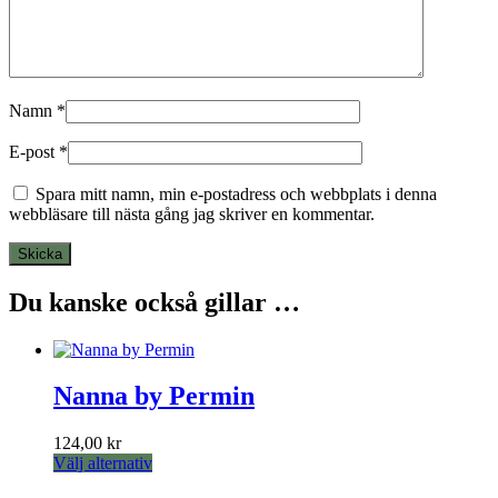
Namn
*
E-post
*
Spara mitt namn, min e-postadress och webbplats i denna
webbläsare till nästa gång jag skriver en kommentar.
Du kanske också gillar …
Nanna by Permin
124,00
kr
Den
Välj alternativ
här