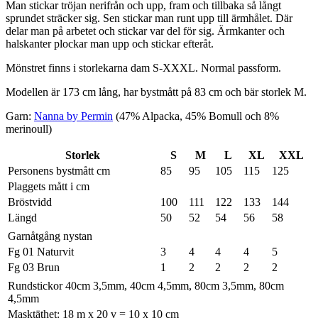
Man stickar tröjan nerifrån och upp, fram och tillbaka så långt
sprundet sträcker sig. Sen stickar man runt upp till ärmhålet. Där
delar man på arbetet och stickar var del för sig. Ärmkanter och
halskanter plockar man upp och stickar efteråt.
Mönstret finns i storlekarna dam S-XXXL. Normal passform.
Modellen är 173 cm lång, har bystmått på 83 cm och bär storlek M.
Garn:
Nanna by Permin
(47% Alpacka, 45% Bomull och 8%
merinoull)
Storlek
S
M
L
XL
XXL
Personens bystmått cm
85
95
105
115
125
Plaggets mått i cm
Bröstvidd
100
111
122
133
144
Längd
50
52
54
56
58
Garnåtgång nystan
Fg 01 Naturvit
3
4
4
4
5
Fg 03 Brun
1
2
2
2
2
Rundstickor 40cm 3,5mm, 40cm 4,5mm, 80cm 3,5mm, 80cm
4,5mm
Masktäthet: 18 m x 20 v = 10 x 10 cm