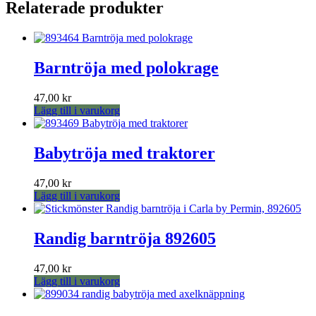
produkten
Relaterade produkter
har
flera
varianter.
De
Barntröja med polokrage
olika
alternativen
kan
47,00
kr
väljas
Lägg till i varukorg
på
produktsidan
Babytröja med traktorer
47,00
kr
Lägg till i varukorg
Randig barntröja 892605
47,00
kr
Lägg till i varukorg