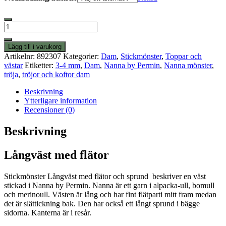
Långväst
med
flätor
Lägg till i varukorg
mängd
Artikelnr:
892307
Kategorier:
Dam
,
Stickmönster
,
Toppar och
västar
Etiketter:
3-4 mm
,
Dam
,
Nanna by Permin
,
Nanna mönster
,
tröja
,
tröjor och koftor dam
Beskrivning
Ytterligare information
Recensioner (0)
Beskrivning
Långväst med flätor
Stickmönster Långväst med flätor och sprund beskriver en väst
stickad i Nanna by Permin. Nanna är ett garn i alpacka-ull, bomull
och merinoull. Västen är lång och har fint flätparti mitt fram medan
det är slättickning bak. Den har också ett långt sprund i bägge
sidorna. Kanterna är i resår.