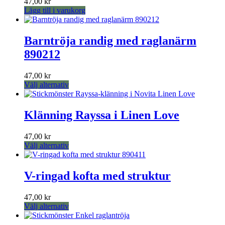
47,00
kr
Lägg till i varukorg
Barntröja randig med raglanärm
890212
47,00
kr
Den
Välj alternativ
här
produkten
har
Klänning Rayssa i Linen Love
flera
varianter.
47,00
kr
De
Den
Välj alternativ
olika
här
alternativen
produkten
kan
har
V-ringad kofta med struktur
väljas
flera
på
varianter.
produktsidan
47,00
kr
De
Den
Välj alternativ
olika
här
alternativen
produkten