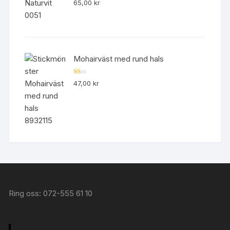
Betygsatt
65,00
kr
4.50
av 5
Mohairväst med rund hals
B
47,00
kr
et
yg
sa
tt
1.
00
av
5
Ring oss: 072-555 61 10