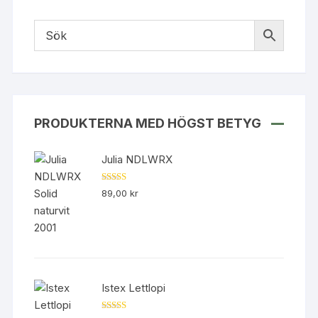
PRODUKTERNA MED HÖGST BETYG
Julia NDLWRX
Betygsatt
89,00
kr
5.00
av 5
Istex Lettlopi