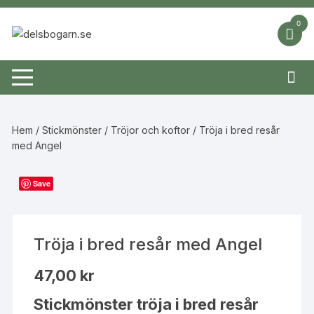
Hoppa
till
0
innehåll
Hem
/
Stickmönster
/
Tröjor och koftor
/ Tröja i bred resår
med Angel
Save
Tröja i bred resår med Angel
47,00
kr
Stickmönster tröja i bred resår