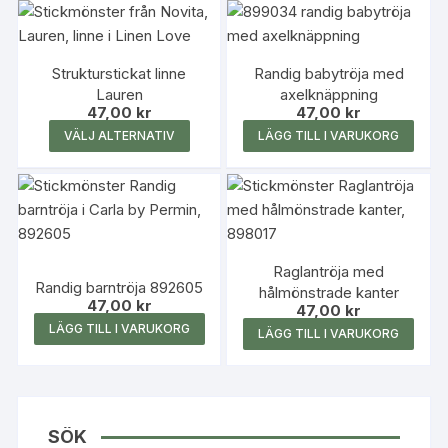
kan
väljas
på
Strukturstickat linne
Randig babytröja med
produk
Lauren
axelknäppning
47,00
kr
47,00
kr
Den
VÄLJ ALTERNATIV
LÄGG TILL I VARUKORG
här
produkten
har
flera
varianter.
Raglantröja med
De
Randig barntröja 892605
hålmönstrade kanter
olika
47,00
kr
47,00
kr
alternativen
LÄGG TILL I VARUKORG
LÄGG TILL I VARUKORG
kan
väljas
på
produktsidan
SÖK