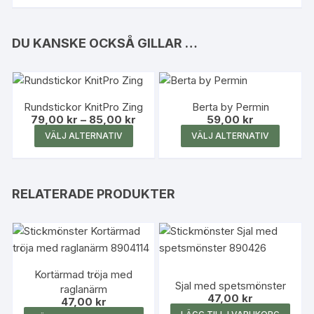
DU KANSKE OCKSÅ GILLAR …
Rundstickor KnitPro Zing
Berta by Permin
Prisintervall:
79,00
kr
–
85,00
kr
59,00
kr
79,00 kr
Den
Den
VÄLJ ALTERNATIV
VÄLJ ALTERNATIV
till
här
här
85,00 kr
produkten
produk
har
har
RELATERADE PRODUKTER
flera
flera
varianter.
variante
De
De
olika
olika
alternativen
alterna
Kortärmad tröja med
kan
kan
Sjal med spetsmönster
raglanärm
47,00
kr
väljas
väljas
47,00
kr