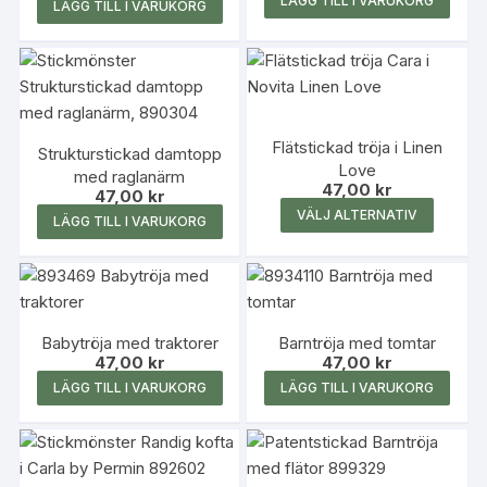
LÄGG TILL I VARUKORG
på
på
LÄGG TILL I VARUKORG
produktsidan
produk
Flätstickad tröja i Linen
Strukturstickad damtopp
Love
med raglanärm
47,00
kr
47,00
kr
Den
VÄLJ ALTERNATIV
LÄGG TILL I VARUKORG
här
produk
har
flera
variante
Babytröja med traktorer
Barntröja med tomtar
47,00
kr
47,00
kr
De
LÄGG TILL I VARUKORG
LÄGG TILL I VARUKORG
olika
alterna
kan
väljas