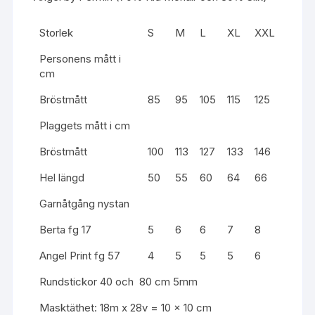
Storlek
S
M
L
XL
XXL
Personens mått i
cm
Bröstmått
85
95
105
115
125
Plaggets mått i cm
Bröstmått
100
113
127
133
146
Hel längd
50
55
60
64
66
Garnåtgång nystan
Berta fg 17
5
6
6
7
8
Angel Print fg 57
4
5
5
5
6
Rundstickor 40 och 80 cm 5mm
Masktäthet: 18m x 28v = 10 x 10 cm