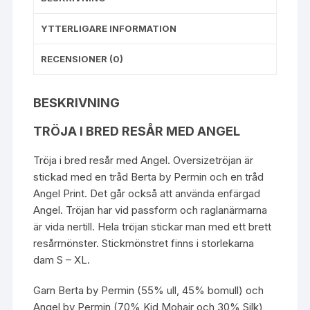
YTTERLIGARE INFORMATION
RECENSIONER (0)
BESKRIVNING
TRÖJA I BRED RESÅR MED ANGEL
Tröja i bred resår med Angel. Oversizetröjan är
stickad med en tråd Berta by Permin och en tråd
Angel Print. Det går också att använda enfärgad
Angel. Tröjan har vid passform och raglanärmarna
är vida nertill. Hela tröjan stickar man med ett brett
resårmönster. Stickmönstret finns i storlekarna
dam S – XL.
Garn Berta by Permin (55% ull, 45% bomull) och
Angel by Permin (70% Kid Mohair och 30% Silk)