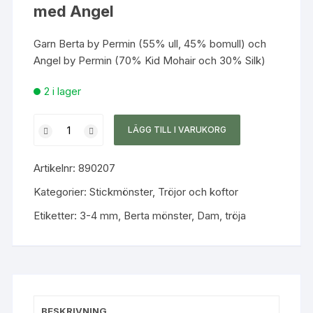
med Angel
Garn Berta by Permin (55% ull, 45% bomull) och
Angel by Permin (70% Kid Mohair och 30% Silk)
2 i lager
Tröja
LÄGG TILL I VARUKORG
i
bred
Artikelnr:
890207
resår
med
Kategorier:
Stickmönster
,
Tröjor och koftor
Angel
Etiketter:
3-4 mm
,
Berta mönster
,
Dam
,
tröja
mängd
BESKRIVNING