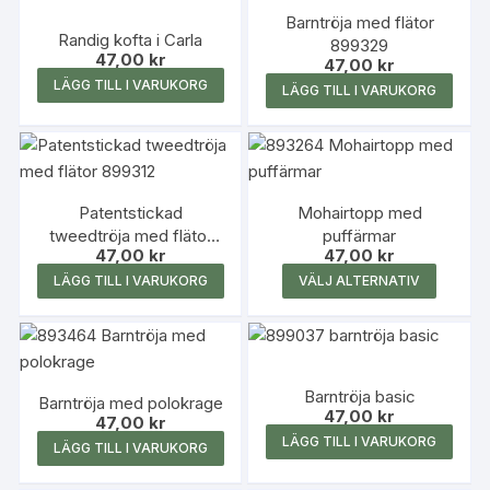
på
Barntröja med flätor
produk
Randig kofta i Carla
899329
47,00
kr
47,00
kr
LÄGG TILL I VARUKORG
LÄGG TILL I VARUKORG
Patentstickad
Mohairtopp med
tweedtröja med flätor
puffärmar
47,00
kr
47,00
kr
899312
Den
LÄGG TILL I VARUKORG
VÄLJ ALTERNATIV
här
produk
har
flera
Barntröja basic
Barntröja med polokrage
variante
47,00
kr
47,00
kr
De
LÄGG TILL I VARUKORG
LÄGG TILL I VARUKORG
olika
alterna