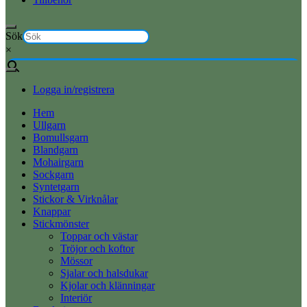
Sök
×
Logga in/registrera
Hem
Ullgarn
Bomullsgarn
Blandgarn
Mohairgarn
Sockgarn
Syntetgarn
Stickor & Virknålar
Knappar
Stickmönster
Toppar och västar
Tröjor och koftor
Mössor
Sjalar och halsdukar
Kjolar och klänningar
Interiör