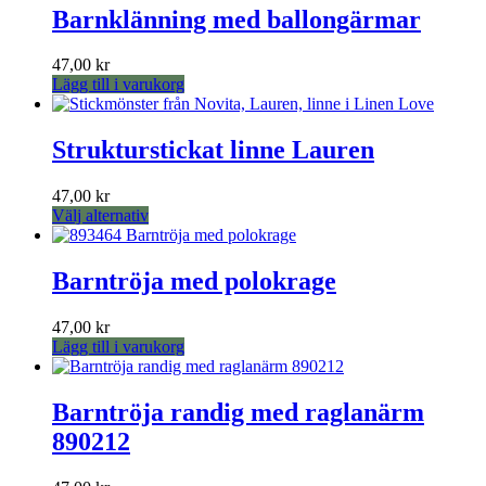
på
Barnklänning med ballongärmar
produktsidan
47,00
kr
Lägg till i varukorg
Strukturstickat linne Lauren
47,00
kr
Den
Välj alternativ
här
produkten
har
Barntröja med polokrage
flera
varianter.
47,00
kr
De
Lägg till i varukorg
olika
alternativen
kan
Barntröja randig med raglanärm
väljas
på
890212
produktsidan