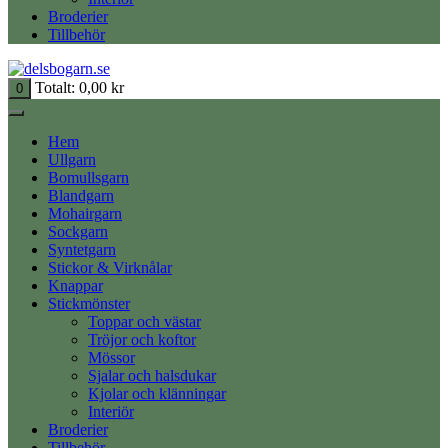
Broderier
Tillbehör
Totalt:
0,00
kr
0
Hem
Ullgarn
Bomullsgarn
Blandgarn
Mohairgarn
Sockgarn
Syntetgarn
Stickor & Virknålar
Knappar
Stickmönster
Toppar och västar
Tröjor och koftor
Mössor
Sjalar och halsdukar
Kjolar och klänningar
Interiör
Broderier
Tillbehör