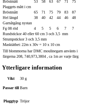
Bröstmått
53
58
63
67
71
75
Plaggets mått i cm
Bröstmått
65
71
75
79
83
87
Hel längd
38
40
42
44
46
48
Garnåtgång nystan
Fg 08 röd
4
5
5
6
7
7
Rundstickor 40 eller 60 cm 3 och 3,5 mm
Strumpstickor 3 och 3,5 mm
Masktäthet: 22m x 30v = 10 x 10 cm
Till blommorna har DMC moulinegarn använts i
färgerna 208, 740,973,3804 , ca 1m av varje färg
Ytterligare information
Vikt
30 g
Passar till
Barn
Plaggtyp
Tröjor