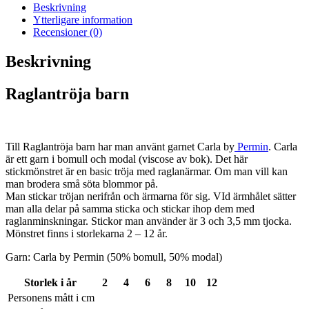
Beskrivning
Ytterligare information
Recensioner (0)
Beskrivning
Raglantröja barn
Till Raglantröja barn har man använt garnet Carla by
Permin
. Carla
är ett garn i bomull och modal (viscose av bok). Det här
stickmönstret är en basic tröja med raglanärmar. Om man vill kan
man brodera små söta blommor på.
Man stickar tröjan nerifrån och ärmarna för sig. VId ärmhålet sätter
man alla delar på samma sticka och stickar ihop dem med
raglanminskningar. Stickor man använder är 3 och 3,5 mm tjocka.
Mönstret finns i storlekarna 2 – 12 år.
Garn: Carla by Permin (50% bomull, 50% modal)
Storlek i år
2
4
6
8
10
12
Personens mått i cm