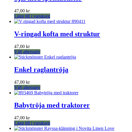
47,00
kr
Lägg till i varukorg
V-ringad kofta med struktur
47,00
kr
Den
Välj alternativ
här
produkten
har
Enkel raglantröja
flera
varianter.
47,00
kr
De
Den
Välj alternativ
olika
här
alternativen
produkten
kan
har
Babytröja med traktorer
väljas
flera
på
varianter.
produktsidan
47,00
kr
De
Lägg till i varukorg
olika
alternativen