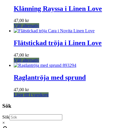
kan
Klänning Rayssa i Linen Love
väljas
på
produktsidan
47,00
kr
Den
Välj alternativ
här
produkten
har
Flätstickad tröja i Linen Love
flera
varianter.
47,00
kr
De
Den
Välj alternativ
olika
här
alternativen
produkten
kan
har
Raglantröja med sprund
väljas
flera
på
varianter.
produktsidan
47,00
kr
De
Lägg till i varukorg
olika
alternativen
Sök
kan
väljas
på
Sök
produktsidan
×