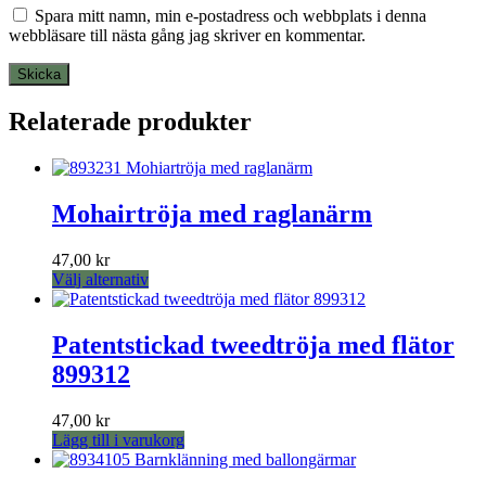
Spara mitt namn, min e-postadress och webbplats i denna
webbläsare till nästa gång jag skriver en kommentar.
Relaterade produkter
Mohairtröja med raglanärm
47,00
kr
Den
Välj alternativ
här
produkten
har
Patentstickad tweedtröja med flätor
flera
899312
varianter.
De
olika
47,00
kr
alternativen
Lägg till i varukorg
kan
väljas