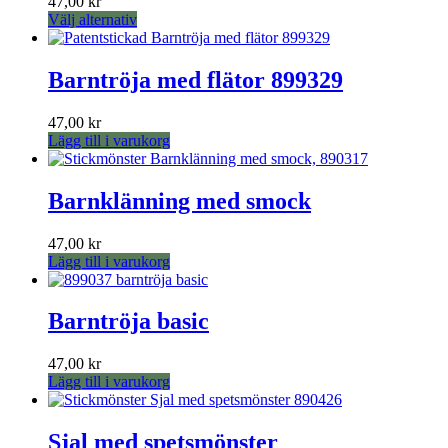
47,00
kr
Den
Välj alternativ
här
produkten
har
Barntröja med flätor 899329
flera
varianter.
47,00
kr
De
Lägg till i varukorg
olika
alternativen
kan
Barnklänning med smock
väljas
på
produktsidan
47,00
kr
Lägg till i varukorg
Barntröja basic
47,00
kr
Lägg till i varukorg
Sjal med spetsmönster