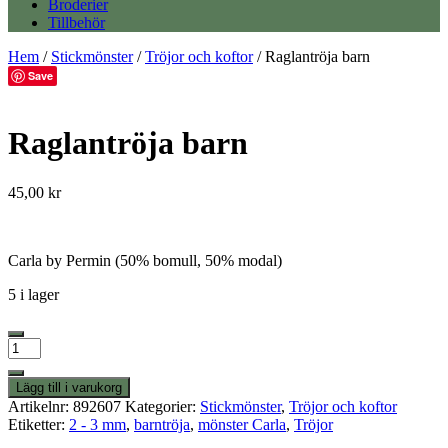
Broderier
Tillbehör
Hem
/
Stickmönster
/
Tröjor och koftor
/ Raglantröja barn
Save
Raglantröja barn
45,00
kr
Carla by Permin (50% bomull, 50% modal)
5 i lager
Raglantröja
barn
mängd
Lägg till i varukorg
Artikelnr:
892607
Kategorier:
Stickmönster
,
Tröjor och koftor
Etiketter:
2 - 3 mm
,
barntröja
,
mönster Carla
,
Tröjor