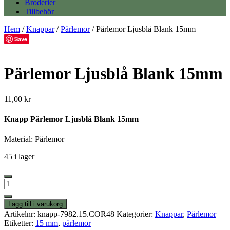
Broderier
Tillbehör
Hem
/
Knappar
/
Pärlemor
/ Pärlemor Ljusblå Blank 15mm
Save
Pärlemor Ljusblå Blank 15mm
11,00
kr
Knapp Pärlemor Ljusblå Blank 15mm
Material: Pärlemor
45 i lager
Pärlemor
Ljusblå
Blank
Lägg till i varukorg
15mm
Artikelnr:
knapp-7982.15.COR48
Kategorier:
Knappar
,
Pärlemor
mängd
Etiketter:
15 mm
,
pärlemor