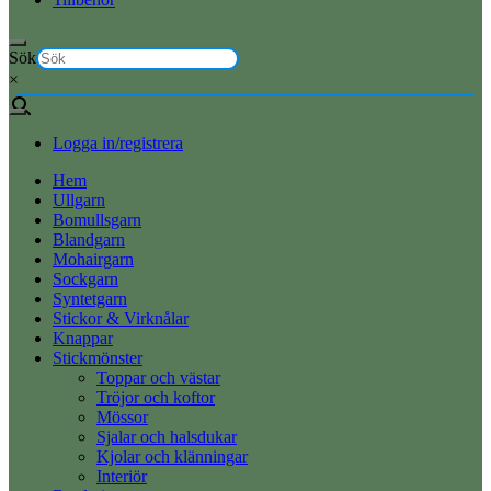
Sök
×
Logga in/registrera
Hem
Ullgarn
Bomullsgarn
Blandgarn
Mohairgarn
Sockgarn
Syntetgarn
Stickor & Virknålar
Knappar
Stickmönster
Toppar och västar
Tröjor och koftor
Mössor
Sjalar och halsdukar
Kjolar och klänningar
Interiör