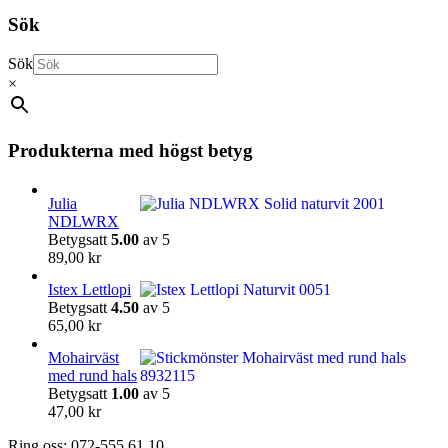
Sök
Sök
×
Produkterna med högst betyg
Julia
NDLWRX
Betygsatt
5.00
av 5
89,00
kr
Istex Lettlopi
Betygsatt
4.50
av 5
65,00
kr
Mohairväst
med rund hals
Betygsatt
1.00
av 5
47,00
kr
Ring oss: 072-555 61 10