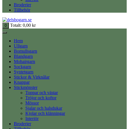
Broderier
Tillbehör
Totalt:
0,00
kr
0
Hem
Ullgarn
Bomullsgarn
Blandgarn
Mohairgarn
Sockgarn
Syntetgarn
Stickor & Virknålar
Knappar
Stickmönster
Toppar och västar
Tröjor och koftor
Mössor
Sjalar och halsdukar
Kjolar och klänningar
Interiör
Broderier
Tillbehör