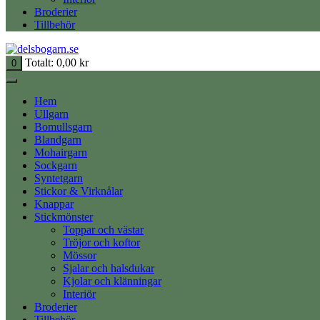
Broderier
Tillbehör
Totalt:
0,00
kr
0
Hem
Ullgarn
Bomullsgarn
Blandgarn
Mohairgarn
Sockgarn
Syntetgarn
Stickor & Virknålar
Knappar
Stickmönster
Toppar och västar
Tröjor och koftor
Mössor
Sjalar och halsdukar
Kjolar och klänningar
Interiör
Broderier
Tillbehör