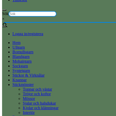
Sök
×
Logga in/registrera
Hem
Ullgarn
Bomullsgarn
Blandgarn
Mohairgarn
Sockgarn
Syntetgarn
Stickor & Virknålar
Knappar
Stickmönster
Toppar och västar
Tröjor och koftor
Mössor
Sjalar och halsdukar
Kjolar och klänningar
Interiör