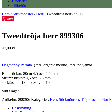
Broderier
Tillbehör
Hem
/
Stickmönster
/
Herr
/ Tweedtröja herr 899306
Save
Tweedtröja herr 899306
47,00
kr
Dagmar by Permin
(75% organic merino, 25% polyamid)
Rundstickor: 80cm 4,5 och 5,5 mm
Strumpstickor: 4,5 och 5,5 mm
stickfasthet: 18 m x 30 v = 10
Slut i lager
Artikelnr:
899306
Kategorier:
Herr
,
Stickmönster
,
Tröjor och koftor
E
Beskrivning