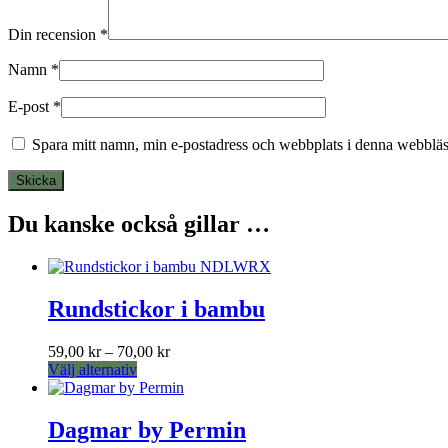
Din recension
*
Namn
*
E-post
*
Spara mitt namn, min e-postadress och webbplats i denna webbläsa
Du kanske också gillar …
Rundstickor i bambu
Prisintervall:
59,00
kr
–
70,00
kr
Den
59,00 kr
Välj alternativ
här
till
produkten
70,00 kr
har
Dagmar by Permin
flera