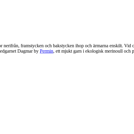
r nerifrån, framstycken och bakstycken ihop och ärmarna enskilt. Vid ok
weedgarnet Dagmar by
Permin
, ett mjukt garn i ekologisk merinoull och 