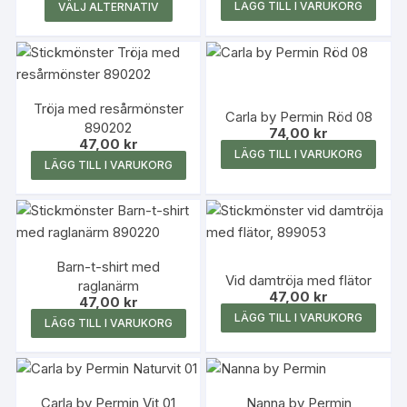
Den
LÄGG TILL I VARUKORG
VÄLJ ALTERNATIV
här
produkten
har
flera
Tröja med resårmönster
varianter.
Carla by Permin Röd 08
890202
De
74,00
kr
47,00
kr
olika
LÄGG TILL I VARUKORG
LÄGG TILL I VARUKORG
alternativen
kan
väljas
på
produktsidan
Barn-t-shirt med
Vid damtröja med flätor
raglanärm
47,00
kr
47,00
kr
LÄGG TILL I VARUKORG
LÄGG TILL I VARUKORG
Carla by Permin Vit 01
Nanna by Permin