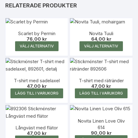
RELATERADE PRODUKTER
Scarlet by Permin
Novita Tuuli
76,00
kr
64,00
kr
Den
Den
VÄLJ ALTERNATIV
VÄLJ ALTERNATIV
här
här
produkten
produk
har
har
flera
flera
T-shirt med sadelaxel
T-shirt med rätränder
varianter.
variante
47,00
kr
47,00
kr
De
De
LÄGG TILL I VARUKORG
LÄGG TILL I VARUKORG
olika
olika
alternativen
alterna
kan
kan
väljas
väljas
Novita Linen Love Oliv
på
på
614
Långväst med flätor
90,00
kr
47,00
kr
produktsidan
produk