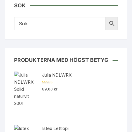
på
flera
SÖK
produktsidan
variante
De
olika
alterna
kan
väljas
på
produk
PRODUKTERNA MED HÖGST BETYG
Julia NDLWRX
Betygsatt
89,00
kr
5.00
av 5
Istex Lettlopi