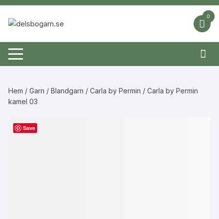
Hoppa
till
0
innehåll
Hem
/
Garn
/
Blandgarn
/
Carla by Permin
/ Carla by Permin
kamel 03
Save