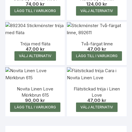
74,00
kr
124,00
kr
Den
LÄGG TILL I VARUKORG
VÄLJ ALTERNATIV
här
produk
har
flera
Tröja med fläta
Två-färgat linne
variante
47,00
kr
47,00
kr
De
Den
VÄLJ ALTERNATIV
LÄGG TILL I VARUKORG
olika
här
alterna
produkten
kan
har
väljas
flera
på
Novita Linen Love
Flätstickad tröja i Linen
varianter.
produk
Mörkbrun 615
Love
De
90,00
kr
47,00
kr
olika
Den
LÄGG TILL I VARUKORG
VÄLJ ALTERNATIV
alternativen
här
kan
produk
väljas
har