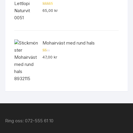
Betygsatt
65,00
kr
4.50
av 5
Mohairväst med rund hals
B
47,00
kr
et
yg
sa
tt
1.
00
av
5
Ring oss: 072-555 61 10