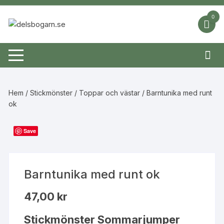
Hoppa
till
0
innehåll
Hem
/
Stickmönster
/
Toppar och västar
/ Barntunika med runt
ok
Save
Barntunika med runt ok
47,00
kr
Stickmönster Sommarjumper