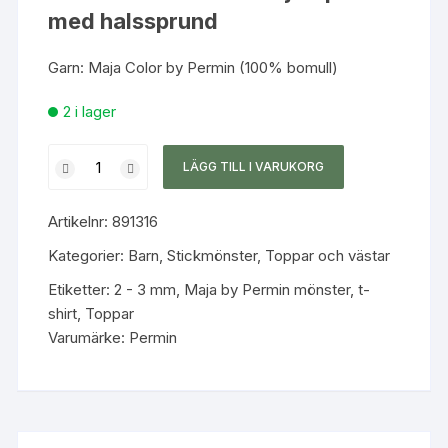
med halssprund
Garn:
Maja Color by Permin
(100% bomull)
2 i lager
Barntunika
LÄGG TILL I VARUKORG
med
runt
Artikelnr:
891316
ok
mängd
Kategorier:
Barn
,
Stickmönster
,
Toppar och västar
Etiketter:
2 - 3 mm
,
Maja by Permin mönster
,
t-
shirt
,
Toppar
Varumärke:
Permin