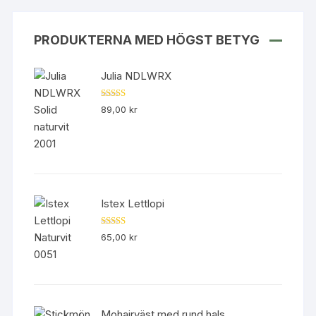
på
produk
PRODUKTERNA MED HÖGST BETYG
Julia NDLWRX
Betygsatt
89,00
kr
5.00
av 5
Istex Lettlopi
Betygsatt
65,00
kr
4.50
av 5
Mohairväst med rund hals