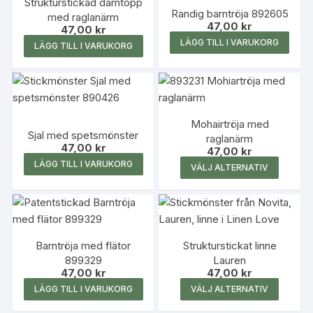
Strukturstickad damtopp
Randig barntröja 892605
med raglanärm
47,00
kr
47,00
kr
LÄGG TILL I VARUKORG
LÄGG TILL I VARUKORG
Mohairtröja med
Sjal med spetsmönster
raglanärm
47,00
kr
47,00
kr
Den
LÄGG TILL I VARUKORG
VÄLJ ALTERNATIV
här
produk
har
flera
Barntröja med flätor
Strukturstickat linne
variante
899329
Lauren
De
47,00
kr
47,00
kr
olika
Den
LÄGG TILL I VARUKORG
VÄLJ ALTERNATIV
alterna
här