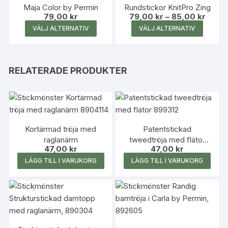
Maja Color by Permin
Rundstickor KnitPro Zing
Prisint
79,00
kr
79,00
kr
–
85,00
kr
79,00 
Den
Den
VÄLJ ALTERNATIV
VÄLJ ALTERNATIV
till
här
här
85,00 
produkten
produk
har
har
RELATERADE PRODUKTER
flera
flera
varianter.
variante
De
De
olika
olika
alternativen
alterna
Kortärmad tröja med
Patentstickad
kan
kan
raglanärm
tweedtröja med flätor
väljas
väljas
47,00
kr
47,00
kr
899312
på
på
LÄGG TILL I VARUKORG
LÄGG TILL I VARUKORG
produktsidan
produk