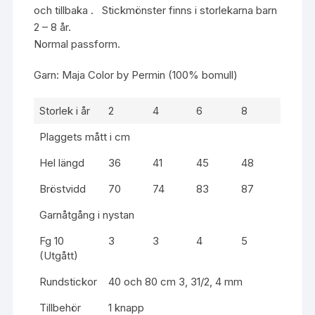
och tillbaka . Stickmönster finns i storlekarna barn
2 – 8 år.
Normal passform.
Garn:
Maja Color by Permin
(100% bomull)
Storlek i år
2
4
6
8
Plaggets mått i cm
Hel längd
36
41
45
48
Bröstvidd
70
74
83
87
Garnåtgång i nystan
Fg 10
3
3
4
5
(Utgått)
Rundstickor
40 och 80 cm 3, 31/2, 4 mm
Tillbehör
1 knapp