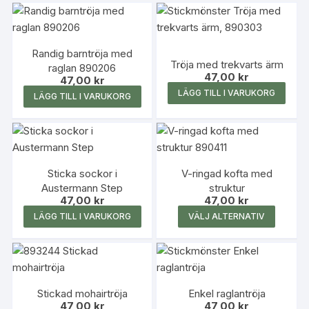
kan
produk
väljas
har
på
flera
produk
Randig barntröja med
variante
Tröja med trekvarts ärm
raglan 890206
De
47,00
kr
47,00
kr
olika
LÄGG TILL I VARUKORG
LÄGG TILL I VARUKORG
alterna
kan
väljas
på
produk
Sticka sockor i
V-ringad kofta med
Austermann Step
struktur
47,00
kr
47,00
kr
Den
LÄGG TILL I VARUKORG
VÄLJ ALTERNATIV
här
produk
har
flera
Stickad mohairtröja
Enkel raglantröja
variante
47,00
kr
47,00
kr