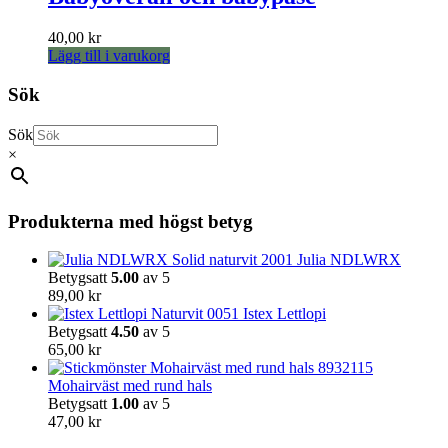
på
produktsidan
40,00
kr
Lägg till i varukorg
Sök
Sök
×
Produkterna med högst betyg
Julia NDLWRX
Betygsatt
5.00
av 5
89,00
kr
Istex Lettlopi
Betygsatt
4.50
av 5
65,00
kr
Mohairväst med rund hals
Betygsatt
1.00
av 5
47,00
kr