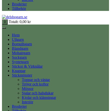
Broderier
Tillbehör
Totalt:
0,00
kr
0
Hem
Ullgarn
Bomullsgarn
Blandgarn
Mohairgarn
Sockgarn
Syntetgarn
Stickor & Virknålar
Knappar
Stickmönster
Toppar och västar
Tröjor och koftor
Mössor
Sjalar och halsdukar
Kjolar och klänningar
Interiör
Broderier
Tillbehör