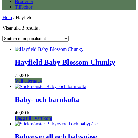
Broderier
Tillbehör
Hem
/ Hayfield
Sortera
Visar alla 3 resultat
efter
popularitet
Hayfield Baby Blossom Chunky
75,00
kr
Den
Välj alternativ
här
produkten
har
Baby- och barnkofta
flera
varianter.
40,00
kr
De
Lägg till i varukorg
olika
alternativen
kan
Babyoverall och babypåse
väljas