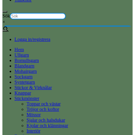
Sök
×
Logga in/registrera
Hem
Ullgarn
Bomullsgarn
Blandgarn
Mohairgarn
Sockgarn
Syntetgarn
Stickor & Virknålar
Knappar
Stickmönster
Toppar och västar
Tröjor och koftor
Mössor
Sjalar och halsdukar
Kjolar och klänningar
Interiör