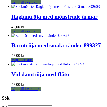
Lägg till i varukorg
Raglantröja med mönstrade ärmar
47,00
kr
Lägg till i varukorg
Barntröja med smala ränder 899327
47,00
kr
Den
Välj alternativ
här
produkten
har
Vid damtröja med flätor
flera
varianter.
47,00
kr
De
Lägg till i varukorg
olika
alternativen
Sök
kan
väljas
på