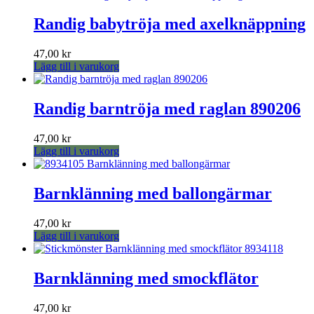
Randig babytröja med axelknäppning
47,00
kr
Lägg till i varukorg
Randig barntröja med raglan 890206
47,00
kr
Lägg till i varukorg
Barnklänning med ballongärmar
47,00
kr
Lägg till i varukorg
Barnklänning med smockflätor
47,00
kr