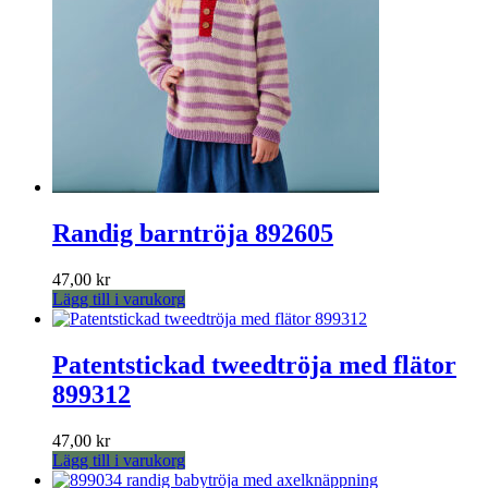
Randig barntröja 892605
47,00
kr
Lägg till i varukorg
Patentstickad tweedtröja med flätor
899312
47,00
kr
Lägg till i varukorg