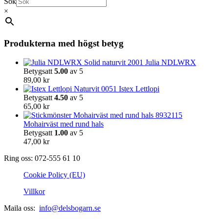
Sök
produktsidan
×
Produkterna med högst betyg
Julia NDLWRX
Betygsatt
5.00
av 5
89,00
kr
Istex Lettlopi
Betygsatt
4.50
av 5
65,00
kr
Mohairväst med rund hals
Betygsatt
1.00
av 5
47,00
kr
Ring oss: 072-555 61 10
Cookie Policy (EU)
Villkor
Maila oss:
info@delsbogarn.se