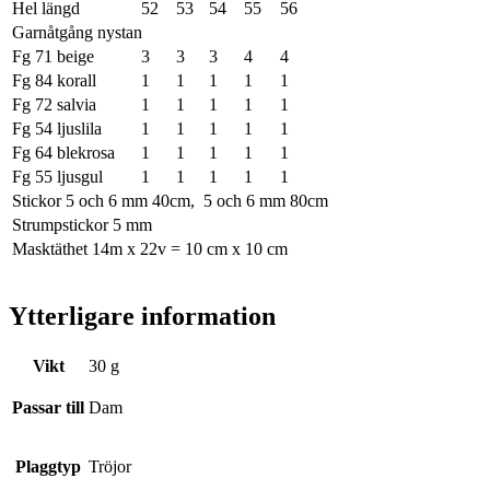
Hel längd
52
53
54
55
56
Garnåtgång nystan
Fg 71 beige
3
3
3
4
4
Fg 84 korall
1
1
1
1
1
Fg 72 salvia
1
1
1
1
1
Fg 54 ljuslila
1
1
1
1
1
Fg 64 blekrosa
1
1
1
1
1
Fg 55 ljusgul
1
1
1
1
1
Stickor 5 och 6 mm 40cm, 5 och 6 mm 80cm
Strumpstickor 5 mm
Masktäthet 14m x 22v = 10 cm x 10 cm
Ytterligare information
Vikt
30 g
Passar till
Dam
Plaggtyp
Tröjor