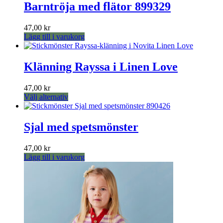
Barntröja med flätor 899329
47,00
kr
Lägg till i varukorg
Klänning Rayssa i Linen Love
47,00
kr
Den
Välj alternativ
här
produkten
har
Sjal med spetsmönster
flera
varianter.
47,00
kr
De
Lägg till i varukorg
olika
alternativen
kan
väljas
på
produktsidan