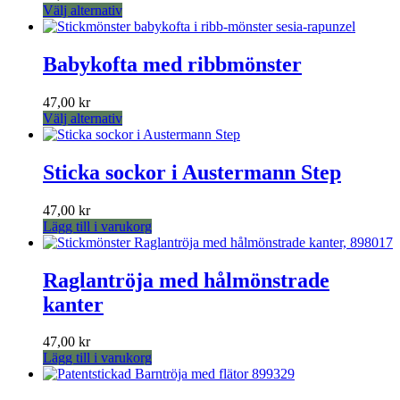
väljas
Den
Välj alternativ
på
här
produktsidan
produkten
har
Babykofta med ribbmönster
flera
varianter.
47,00
kr
De
Den
Välj alternativ
olika
här
alternativen
produkten
kan
har
Sticka sockor i Austermann Step
väljas
flera
på
varianter.
produktsidan
47,00
kr
De
Lägg till i varukorg
olika
alternativen
kan
Raglantröja med hålmönstrade
väljas
på
kanter
produktsidan
47,00
kr
Lägg till i varukorg