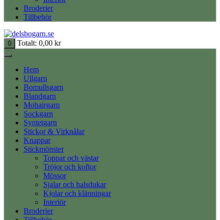
Broderier
Tillbehör
Totalt:
0,00
kr
0
Hem
Ullgarn
Bomullsgarn
Blandgarn
Mohairgarn
Sockgarn
Syntetgarn
Stickor & Virknålar
Knappar
Stickmönster
Toppar och västar
Tröjor och koftor
Mössor
Sjalar och halsdukar
Kjolar och klänningar
Interiör
Broderier
Tillbehör