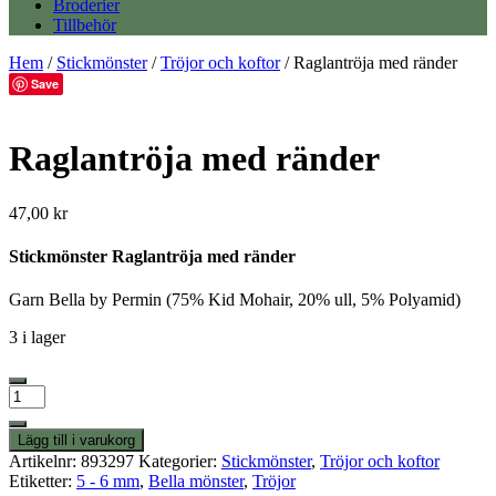
Broderier
Tillbehör
Hem
/
Stickmönster
/
Tröjor och koftor
/ Raglantröja med ränder
Save
Raglantröja med ränder
47,00
kr
Stickmönster Raglantröja med ränder
Garn Bella by Permin (75% Kid Mohair, 20% ull, 5% Polyamid)
3 i lager
Raglantröja
med
ränder
Lägg till i varukorg
mängd
Artikelnr:
893297
Kategorier:
Stickmönster
,
Tröjor och koftor
Etiketter:
5 - 6 mm
,
Bella mönster
,
Tröjor