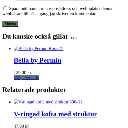
Spara mitt namn, min e-postadress och webbplats i denna
webbläsare till nästa gång jag skriver en kommentar.
Du kanske också gillar …
Bella by Permin
129,00
kr
Den
Välj alternativ
här
produkten
Relaterade produkter
har
flera
varianter.
De
V-ringad kofta med struktur
olika
alternativen
kan
47,00
kr