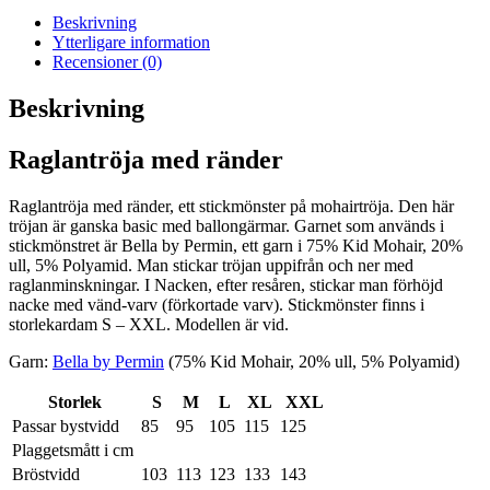
Beskrivning
Ytterligare information
Recensioner (0)
Beskrivning
Raglantröja med ränder
Raglantröja med ränder, ett stickmönster på mohairtröja. Den här
tröjan är ganska basic med ballongärmar. Garnet som används i
stickmönstret är Bella by Permin, ett garn i 75% Kid Mohair, 20%
ull, 5% Polyamid. Man stickar tröjan uppifrån och ner med
raglanminskningar. I Nacken, efter resåren, stickar man förhöjd
nacke med vänd-varv (förkortade varv). Stickmönster finns i
storlekardam S – XXL. Modellen är vid.
Garn:
Bella by Permin
(75% Kid Mohair, 20% ull, 5% Polyamid)
Storlek
S
M
L
XL
XXL
Passar bystvidd
85
95
105
115
125
Plaggetsmått i cm
Bröstvidd
103
113
123
133
143