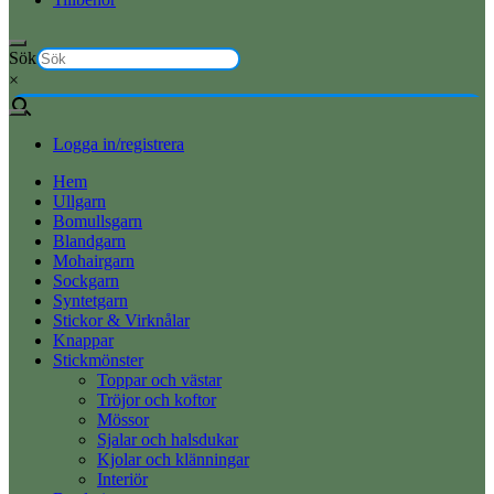
Sök
×
Logga in/registrera
Hem
Ullgarn
Bomullsgarn
Blandgarn
Mohairgarn
Sockgarn
Syntetgarn
Stickor & Virknålar
Knappar
Stickmönster
Toppar och västar
Tröjor och koftor
Mössor
Sjalar och halsdukar
Kjolar och klänningar
Interiör