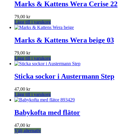
Marks & Kattens Wera Cerise 22
79,00
kr
Lägg till i varukorg
Marks & Kattens Wera beige 03
79,00
kr
Lägg till i varukorg
Sticka sockor i Austermann Step
47,00
kr
Lägg till i varukorg
Babykofta med flätor
47,00
kr
Den
Välj alternativ