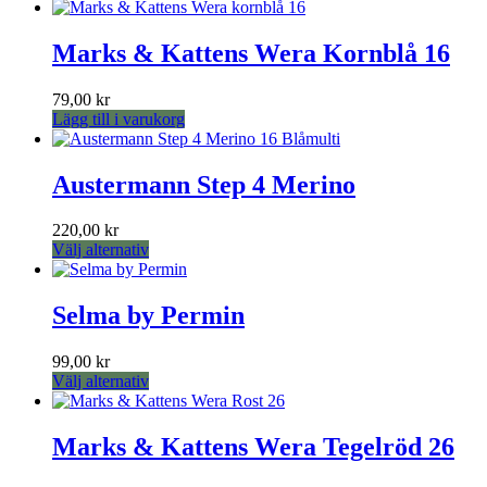
här
produkten
har
Marks & Kattens Wera Kornblå 16
flera
varianter.
79,00
kr
De
Lägg till i varukorg
olika
alternativen
kan
Austermann Step 4 Merino
väljas
på
produktsidan
220,00
kr
Den
Välj alternativ
här
produkten
har
Selma by Permin
flera
varianter.
99,00
kr
De
Den
Välj alternativ
olika
här
alternativen
produkten
kan
har
Marks & Kattens Wera Tegelröd 26
väljas
flera
på
varianter.
produktsidan