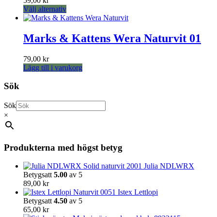
59,00
kr
Den
Välj alternativ
här
produkten
har
Marks & Kattens Wera Naturvit 01
flera
varianter.
79,00
kr
De
Lägg till i varukorg
olika
alternativen
Sök
kan
väljas
på
Sök
produktsidan
×
Produkterna med högst betyg
Julia NDLWRX
Betygsatt
5.00
av 5
89,00
kr
Istex Lettlopi
Betygsatt
4.50
av 5
65,00
kr