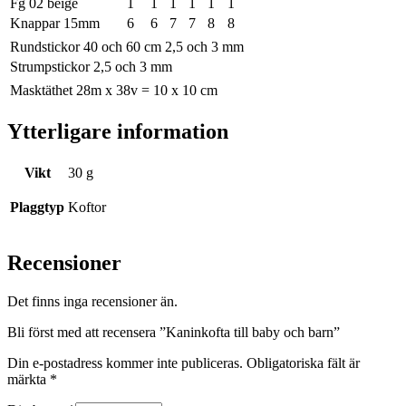
Fg 02 beige
1
1
1
1
1
1
Knappar 15mm
6
6
7
7
8
8
Rundstickor 40 och 60 cm 2,5 och 3 mm
Strumpstickor 2,5 och 3 mm
Masktäthet 28m x 38v = 10 x 10 cm
Ytterligare information
Vikt
30 g
Plaggtyp
Koftor
Recensioner
Det finns inga recensioner än.
Bli först med att recensera ”Kaninkofta till baby och barn”
Din e-postadress kommer inte publiceras.
Obligatoriska fält är
märkta
*