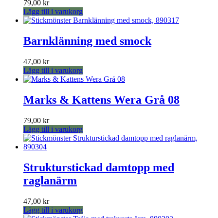
79,00
kr
De
Lägg till i varukorg
olika
alternativen
kan
Barnklänning med smock
väljas
på
produktsidan
47,00
kr
Lägg till i varukorg
Marks & Kattens Wera Grå 08
79,00
kr
Lägg till i varukorg
Strukturstickad damtopp med
raglanärm
47,00
kr
Lägg till i varukorg