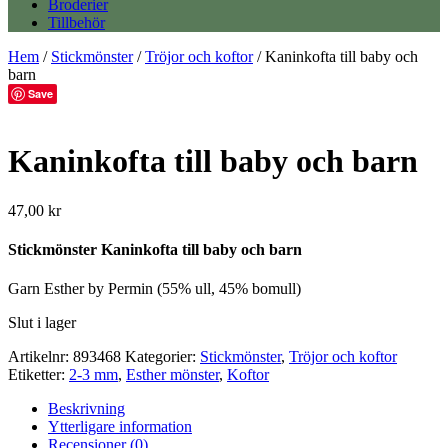
Broderier
Tillbehör
Hem
/
Stickmönster
/
Tröjor och koftor
/ Kaninkofta till baby och
barn
Save
Kaninkofta till baby och barn
47,00
kr
Stickmönster Kaninkofta till baby och barn
Garn Esther by Permin (55% ull, 45% bomull)
Slut i lager
Artikelnr:
893468
Kategorier:
Stickmönster
,
Tröjor och koftor
Etiketter:
2-3 mm
,
Esther mönster
,
Koftor
Beskrivning
Ytterligare information
Recensioner (0)