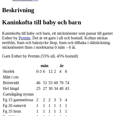
Beskrivning
Kaninkofta till baby och barn
Kaninkofta till baby och barn, ett stickmönster som passar till garnet
Esther by
Permin
. Det är ett garn i ull och bomull. Koftan stickas
nerifrån, fram och bakstycke ihop, fram och tillbaka i slätstickning.
stickmönstret finns i storlekarna 0 mån – 6 år.
Garn Esther by Permin (55% ull, 45% bomull)
mån
år
Storlek
0-3
6
12
2
4
6
Mått i cm
Bröstvidd
46
51
55
60
70
74
Hel längd
25
27
30
34
40
43
Garnåtgång nystan
Fg 15 gammelrosa
2
2
2
3
3
4
Fg 26 naturvit
1
1
1
1
1
1
Fg 35 brun
1
1
1
1
1
1