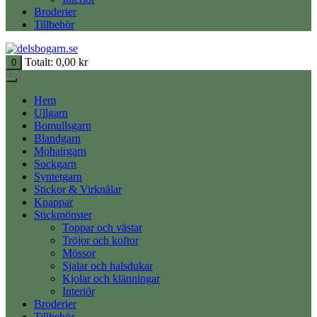
Broderier
Tillbehör
Totalt:
0,00
kr
0
Hem
Ullgarn
Bomullsgarn
Blandgarn
Mohairgarn
Sockgarn
Syntetgarn
Stickor & Virknålar
Knappar
Stickmönster
Toppar och västar
Tröjor och koftor
Mössor
Sjalar och halsdukar
Kjolar och klänningar
Interiör
Broderier
Tillbehör