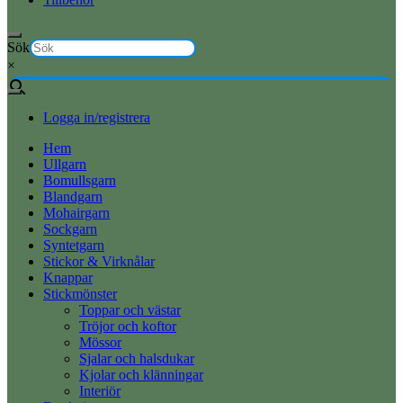
Sök
×
Logga in/registrera
Hem
Ullgarn
Bomullsgarn
Blandgarn
Mohairgarn
Sockgarn
Syntetgarn
Stickor & Virknålar
Knappar
Stickmönster
Toppar och västar
Tröjor och koftor
Mössor
Sjalar och halsdukar
Kjolar och klänningar
Interiör