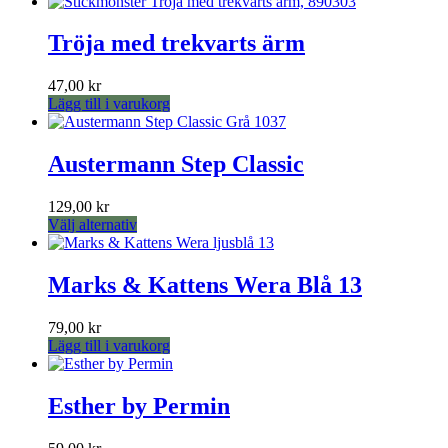
Tröja med trekvarts ärm
47,00
kr
Lägg till i varukorg
Austermann Step Classic
129,00
kr
Den
Välj alternativ
här
produkten
har
Marks & Kattens Wera Blå 13
flera
varianter.
79,00
kr
De
Lägg till i varukorg
olika
alternativen
kan
Esther by Permin
väljas
på
produktsidan