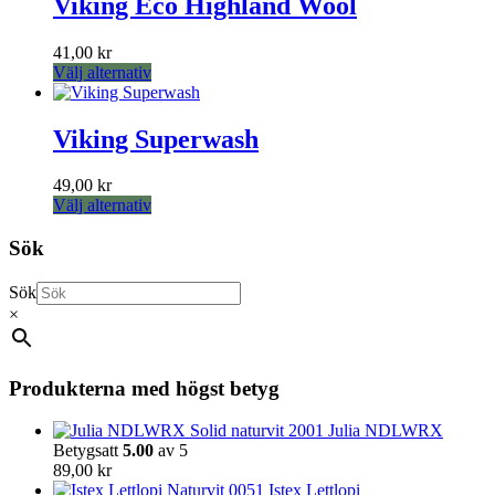
Viking Eco Highland Wool
väljas
flera
på
varianter.
produktsidan
41,00
kr
De
Den
Välj alternativ
olika
här
alternativen
produkten
kan
har
Viking Superwash
väljas
flera
på
varianter.
produktsidan
49,00
kr
De
Den
Välj alternativ
olika
här
alternativen
produkten
Sök
kan
har
väljas
flera
på
Sök
varianter.
produktsidan
×
De
olika
alternativen
kan
Produkterna med högst betyg
väljas
på
Julia NDLWRX
produktsidan
Betygsatt
5.00
av 5
89,00
kr
Istex Lettlopi