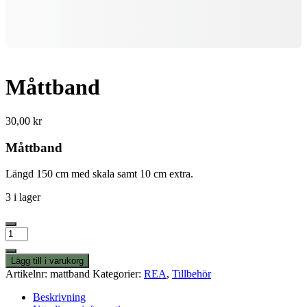
Måttband
30,00
kr
Måttband
Längd 150 cm med skala samt 10 cm extra.
3 i lager
Måttband
mängd
Lägg till i varukorg
Artikelnr:
mattband
Kategorier:
REA
,
Tillbehör
Beskrivning