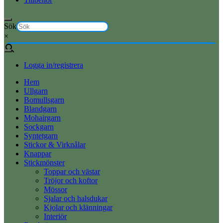
Sök
×
Logga in/registrera
Hem
Ullgarn
Bomullsgarn
Blandgarn
Mohairgarn
Sockgarn
Syntetgarn
Stickor & Virknålar
Knappar
Stickmönster
Toppar och västar
Tröjor och koftor
Mössor
Sjalar och halsdukar
Kjolar och klänningar
Interiör