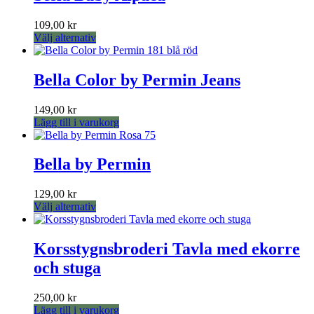
flera
på
varianter.
produktsidan
109,00
kr
De
Den
Välj alternativ
olika
här
alternativen
produkten
kan
har
Bella Color by Permin Jeans
väljas
flera
på
varianter.
produktsidan
149,00
kr
De
Lägg till i varukorg
olika
alternativen
kan
Bella by Permin
väljas
på
produktsidan
129,00
kr
Den
Välj alternativ
här
produkten
har
Korsstygnsbroderi Tavla med ekorre
flera
och stuga
varianter.
De
olika
250,00
kr
alternativen
Lägg till i varukorg