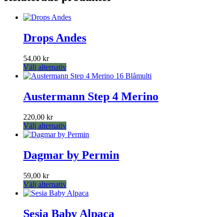
Drops Andes
54,00
kr
Den
Välj alternativ
här
produkten
har
Austermann Step 4 Merino
flera
varianter.
220,00
kr
De
Den
Välj alternativ
olika
här
alternativen
produkten
kan
har
Dagmar by Permin
väljas
flera
på
varianter.
produktsidan
59,00
kr
De
Den
Välj alternativ
olika
här
alternativen
produkten
kan
har
Sesia Baby Alpaca
väljas