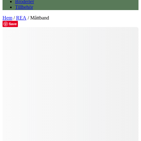
Broderier
Tillbehör
Hem
/
REA
/ Måttband
Save