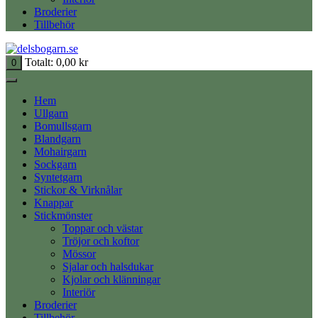
Broderier
Tillbehör
Totalt:
0,00
kr
0
Hem
Ullgarn
Bomullsgarn
Blandgarn
Mohairgarn
Sockgarn
Syntetgarn
Stickor & Virknålar
Knappar
Stickmönster
Toppar och västar
Tröjor och koftor
Mössor
Sjalar och halsdukar
Kjolar och klänningar
Interiör
Broderier
Tillbehör