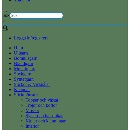
Sök
×
Logga in/registrera
Hem
Ullgarn
Bomullsgarn
Blandgarn
Mohairgarn
Sockgarn
Syntetgarn
Stickor & Virknålar
Knappar
Stickmönster
Toppar och västar
Tröjor och koftor
Mössor
Sjalar och halsdukar
Kjolar och klänningar
Interiör