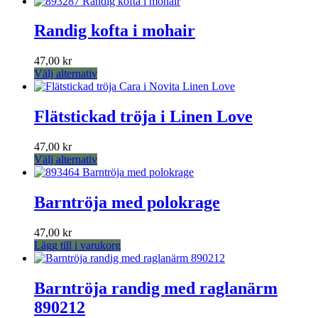
Randig kofta i mohair
47,00
kr
Den
Välj alternativ
här
produkten
har
Flätstickad tröja i Linen Love
flera
varianter.
47,00
kr
De
Den
Välj alternativ
olika
här
alternativen
produkten
kan
har
Barntröja med polokrage
väljas
flera
på
varianter.
produktsidan
47,00
kr
De
Lägg till i varukorg
olika
alternativen
kan
Barntröja randig med raglanärm
väljas
på
890212
produktsidan