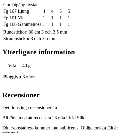
Garnåtgång nystan
Fg 167 Ljung
4
4
5
5
Fg 101 Vit
1
1
1
1
Fg 166 Gammelrosa
1
1
1
1
Rundstickor: 80 cm 3 och 3,5 mm
Strumpstickor 3 och 3,5 mm
Ytterligare information
Vikt
40 g
Plaggtyp
Koftor
Recensioner
Det finns inga recensioner än.
Bli först med att recensera ”Kofta i Kid Silk”
Din e-postadress kommer inte publiceras.
Obligatoriska fält är