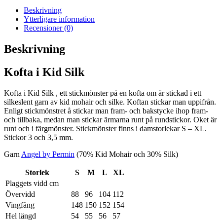
Beskrivning
Ytterligare information
Recensioner (0)
Beskrivning
Kofta i Kid Silk
Kofta i Kid Silk , ett stickmönster på en kofta om är stickad i ett
silkeslent garn av kid mohair och silke. Koftan stickar man uppifrån.
Enligt stickmönstret å stickar man fram- och bakstycke ihop fram-
och tillbaka, medan man stickar ärmarna runt på rundstickor. Oket är
runt och i färgmönster. Stickmönster finns i damstorlekar S – XL.
Stickor 3 och 3,5 mm.
Garn
Angel by Permin
(70% Kid Mohair och 30% Silk)
Storlek
S
M
L
XL
Plaggets vidd cm
Övervidd
88
96
104
112
Vingfång
148
150
152
154
Hel längd
54
55
56
57