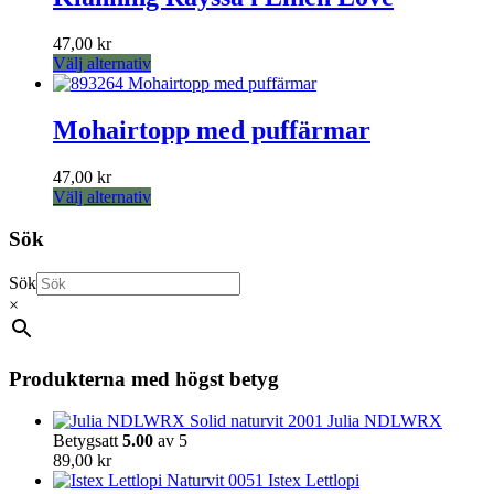
47,00
kr
Den
Välj alternativ
här
produkten
har
Mohairtopp med puffärmar
flera
varianter.
47,00
kr
De
Den
Välj alternativ
olika
här
alternativen
produkten
Sök
kan
har
väljas
flera
på
Sök
varianter.
produktsidan
×
De
olika
alternativen
kan
Produkterna med högst betyg
väljas
på
Julia NDLWRX
produktsidan
Betygsatt
5.00
av 5
89,00
kr
Istex Lettlopi