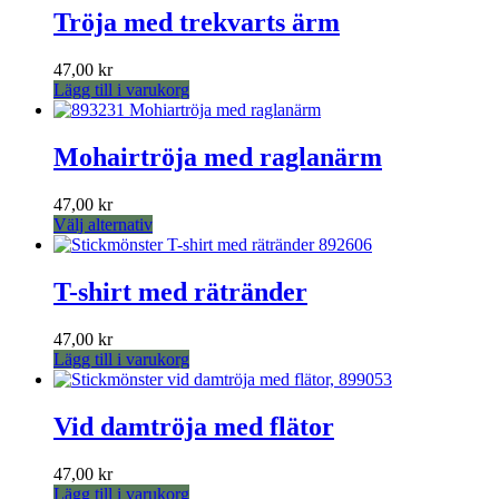
Tröja med trekvarts ärm
47,00
kr
Lägg till i varukorg
Mohairtröja med raglanärm
47,00
kr
Den
Välj alternativ
här
produkten
har
T-shirt med rätränder
flera
varianter.
47,00
kr
De
Lägg till i varukorg
olika
alternativen
kan
Vid damtröja med flätor
väljas
på
produktsidan
47,00
kr
Lägg till i varukorg