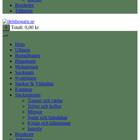
Broderier
Tillbehör
Totalt:
0,00
kr
0
Hem
Ullgarn
Bomullsgarn
Blandgarn
Mohairgarn
Sockgarn
Syntetgarn
Stickor & Virknålar
Knappar
Stickmönster
Toppar och västar
Tröjor och koftor
Mössor
Sjalar och halsdukar
Kjolar och klänningar
Interiör
Broderier
Tillbehör