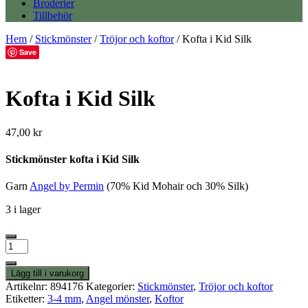
Broderier
Tillbehör
Hem
/
Stickmönster
/
Tröjor och koftor
/ Kofta i Kid Silk
Save
Kofta i Kid Silk
47,00
kr
Stickmönster kofta i Kid Silk
Garn
Angel by Permin
(70% Kid Mohair och 30% Silk)
3 i lager
Kofta
i
Kid
Lägg till i varukorg
Silk
Artikelnr:
894176
Kategorier:
Stickmönster
,
Tröjor och koftor
mängd
Etiketter:
3-4 mm
,
Angel mönster
,
Koftor