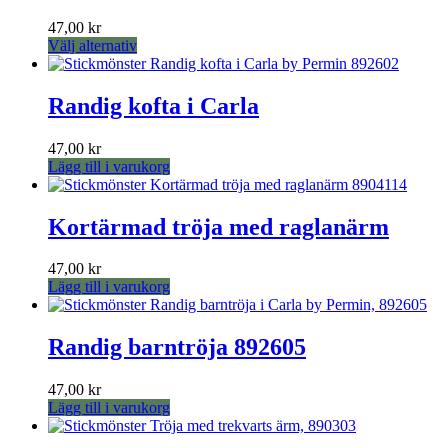
47,00
kr
Den
Välj alternativ
här
produkten
har
Randig kofta i Carla
flera
varianter.
47,00
kr
De
Lägg till i varukorg
olika
alternativen
kan
Kortärmad tröja med raglanärm
väljas
på
produktsidan
47,00
kr
Lägg till i varukorg
Randig barntröja 892605
47,00
kr
Lägg till i varukorg