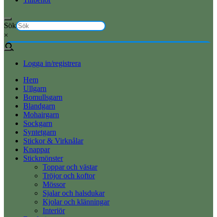
Sök
×
Logga in/registrera
Hem
Ullgarn
Bomullsgarn
Blandgarn
Mohairgarn
Sockgarn
Syntetgarn
Stickor & Virknålar
Knappar
Stickmönster
Toppar och västar
Tröjor och koftor
Mössor
Sjalar och halsdukar
Kjolar och klänningar
Interiör