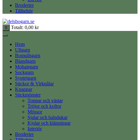
Broderier
Tillbehör
Totalt:
0,00
kr
0
Hem
Ullgarn
Bomullsgarn
Blandgarn
Mohairgarn
Sockgarn
Syntetgarn
Stickor & Virknålar
Knappar
Stickmönster
Toppar och västar
Tröjor och koftor
Mössor
Sjalar och halsdukar
Kjolar och klänningar
Interiör
Broderier
Tillbehör