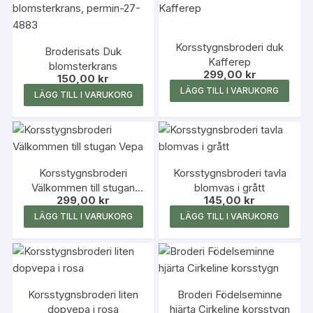
Korsstygnsbroderi duk
Broderisats Duk
Kafferep
blomsterkrans
299,00
kr
150,00
kr
LÄGG TILL I VARUKORG
LÄGG TILL I VARUKORG
Korsstygnsbroderi
Korsstygnsbroderi tavla
Välkommen till stugan
blomvas i grått
299,00
kr
145,00
kr
Vepa
LÄGG TILL I VARUKORG
LÄGG TILL I VARUKORG
Korsstygnsbroderi liten
Broderi Födelseminne
dopvepa i rosa
hjärta Cirkeline korsstygn