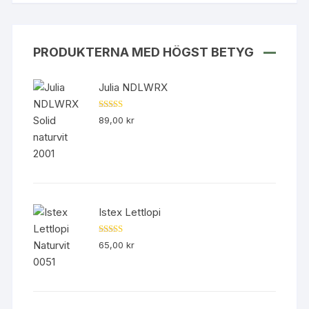
PRODUKTERNA MED HÖGST BETYG
Julia NDLWRX
Betygsatt
89,00
kr
5.00
av 5
Istex Lettlopi
Betygsatt
65,00
kr
4.50
av 5