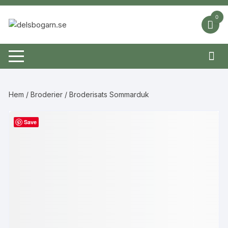
Hoppa
till
0
innehåll
Hem
/
Broderier
/ Broderisats Sommarduk
Save