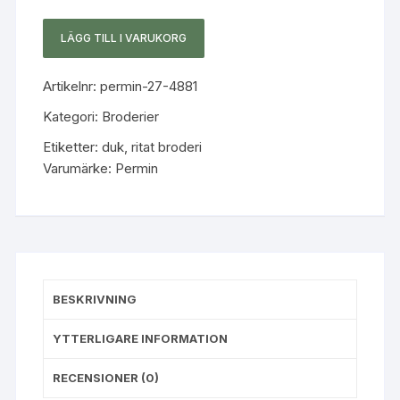
LÄGG TILL I VARUKORG
Broderisats
Sommarduk
Artikelnr:
permin-27-4881
mängd
Kategori:
Broderier
Etiketter:
duk
,
ritat broderi
Varumärke:
Permin
BESKRIVNING
YTTERLIGARE INFORMATION
RECENSIONER (0)