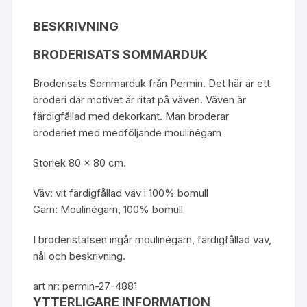
BESKRIVNING
BRODERISATS SOMMARDUK
Broderisats Sommarduk från
Permin
. Det här är ett
broderi där motivet är ritat på väven. Väven är
färdigfållad med dekorkant. Man broderar
broderiet med medföljande moulinégarn
Storlek 80 x 80 cm.
Väv: vit färdigfållad väv i 100% bomull
Garn: Moulinégarn, 100% bomull
I broderistatsen ingår moulinégarn, färdigfållad väv,
nål och beskrivning.
art nr: permin-27-4881
YTTERLIGARE INFORMATION