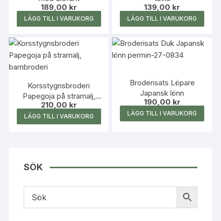
189,00
kr
139,00
kr
LÄGG TILL I VARUKORG
LÄGG TILL I VARUKORG
Broderisats Löpare
Korsstygnsbroderi
Japansk lönn
Papegoja på stramalj,
190,00
kr
210,00
kr
barnbroderi
LÄGG TILL I VARUKORG
LÄGG TILL I VARUKORG
SÖK