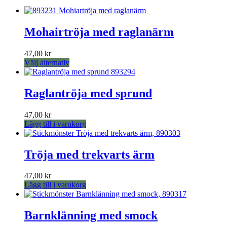
flera
på
varianter.
produktsidan
De
Mohairtröja med raglanärm
olika
alternativen
kan
47,00
kr
väljas
Den
Välj alternativ
på
här
produktsidan
produkten
har
Raglantröja med sprund
flera
varianter.
47,00
kr
De
Lägg till i varukorg
olika
alternativen
kan
Tröja med trekvarts ärm
väljas
på
produktsidan
47,00
kr
Lägg till i varukorg
Barnklänning med smock