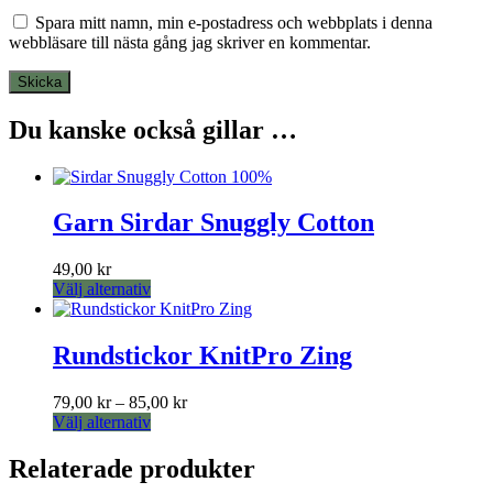
Spara mitt namn, min e-postadress och webbplats i denna
webbläsare till nästa gång jag skriver en kommentar.
Du kanske också gillar …
Garn Sirdar Snuggly Cotton
49,00
kr
Den
Välj alternativ
här
produkten
har
Rundstickor KnitPro Zing
flera
varianter.
Prisintervall:
79,00
kr
–
85,00
kr
De
Den
79,00 kr
Välj alternativ
olika
här
till
alternativen
produkten
85,00 kr
Relaterade produkter
kan
har
väljas