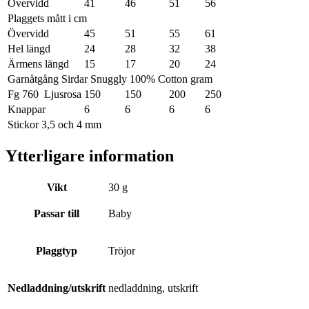
Övervidd
41
46
51
56
Plaggets mått i cm
Övervidd
45
51
55
61
Hel längd
24
28
32
38
Ärmens längd
15
17
20
24
Garnåtgång Sirdar Snuggly 100% Cotton gram
Fg 760 Ljusrosa
150
150
200
250
Knappar
6
6
6
6
Stickor 3,5 och 4 mm
Ytterligare information
Vikt
30 g
Passar till
Baby
Plaggtyp
Tröjor
Nedladdning/utskrift
nedladdning, utskrift