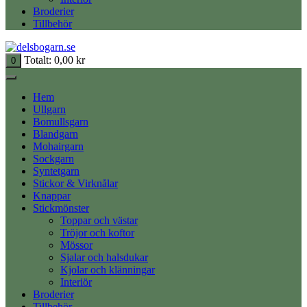
Broderier
Tillbehör
Totalt:
0,00
kr
0
Hem
Ullgarn
Bomullsgarn
Blandgarn
Mohairgarn
Sockgarn
Syntetgarn
Stickor & Virknålar
Knappar
Stickmönster
Toppar och västar
Tröjor och koftor
Mössor
Sjalar och halsdukar
Kjolar och klänningar
Interiör
Broderier
Tillbehör