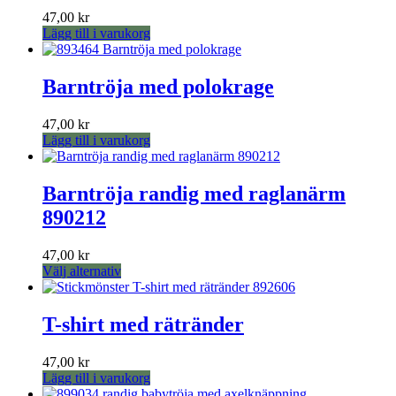
47,00
kr
Lägg till i varukorg
Barntröja med polokrage
47,00
kr
Lägg till i varukorg
Barntröja randig med raglanärm
890212
47,00
kr
Den
Välj alternativ
här
produkten
har
T-shirt med rätränder
flera
varianter.
47,00
kr
De
Lägg till i varukorg
olika