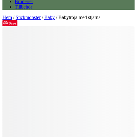
Broderier
Tillbehör
Hem
/
Stickmönster
/
Baby
/ Babytröja med stjärna
Save