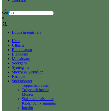
Sök
×
Logga in/registrera
Hem
Ullgarn
Bomullsgarn
Blandgarn
Mohairgarn
Sockgarn
Syntetgarn
Stickor & Virknålar
Knappar
Stickmönster
Toppar och västar
Tröjor och koftor
Mössor
Sjalar och halsdukar
Kjolar och klänningar
Interiör