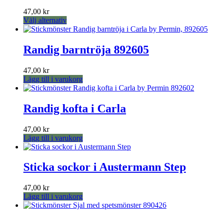
47,00
kr
Den
Välj alternativ
här
produkten
har
Randig barntröja 892605
flera
varianter.
47,00
kr
De
Lägg till i varukorg
olika
alternativen
kan
Randig kofta i Carla
väljas
på
produktsidan
47,00
kr
Lägg till i varukorg
Sticka sockor i Austermann Step
47,00
kr
Lägg till i varukorg