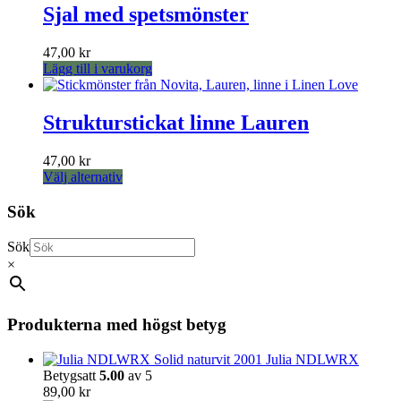
Sjal med spetsmönster
47,00
kr
Lägg till i varukorg
Strukturstickat linne Lauren
47,00
kr
Den
Välj alternativ
här
produkten
Sök
har
flera
Sök
varianter.
×
De
olika
alternativen
kan
Produkterna med högst betyg
väljas
på
Julia NDLWRX
produktsidan
Betygsatt
5.00
av 5
89,00
kr