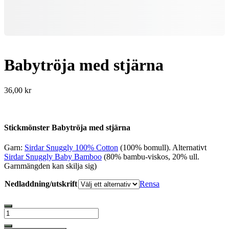
Babytröja med stjärna
36,00
kr
Stickmönster Babytröja med stjärna
Garn:
Sirdar Snuggly 100% Cotton
(100% bomull). Alternativt
Sirdar Snuggly Baby Bamboo
(80% bambu-viskos, 20% ull.
Garnmängden kan skilja sig)
Nedladdning/utskrift
Rensa
Babytröja
med