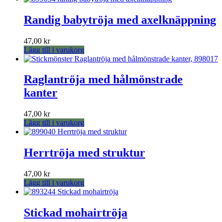
alternativen
kan
Randig babytröja med axelknäppning
väljas
på
produktsidan
47,00
kr
Lägg till i varukorg
Raglantröja med hålmönstrade
kanter
47,00
kr
Lägg till i varukorg
Herrtröja med struktur
47,00
kr
Lägg till i varukorg
Stickad mohairtröja