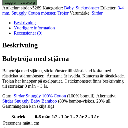
stjärna
Lägg till i varukorg
mängd
Artikelnr:
sirdar-5269
Kategorier:
Baby
,
Stickmönster
Etiketter:
3-4
mm
,
Snuggly Cotton mönster
,
Tröjor
Varumärke:
Sirdar
Beskrivning
Ytterligare information
Recensioner (0)
Beskrivning
Babytröja med stjärna
Babytröja med stjärna, stickmönster till slätstickad kofta med
rätstickat stjärnmönster. Ärmarna är isydda. Kanterna är rätstickade.
Tröjan har knappar på axelpartiet. I stickmönstret finns beskrivning
till storlekar 0 mån – 3 år.
Garn:
Sirdar Snuggly 100% Cotton
(100% bomull). Alternativt
Sirdar Snuggly Baby Bamboo
(80% bambu-viskos, 20% ull.
Garnmängden kan skilja sig)
Storlek
0-6 mån
1/2 - 1 år
1 - 2 år
2 - 3 år
Personens mått i cm