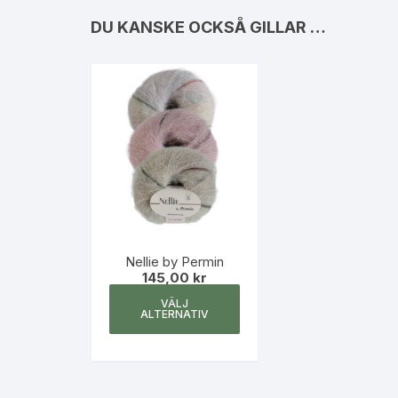
DU KANSKE OCKSÅ GILLAR …
Nellie by Permin
145,00
kr
Den
VÄLJ
här
ALTERNATIV
produkten
har
flera