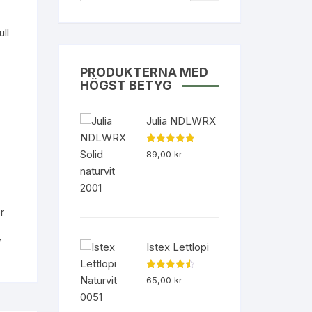
ll
PRODUKTERNA MED
HÖGST BETYG
Julia NDLWRX
Betygsatt
89,00
kr
5.00
av 5
r
,
Istex Lettlopi
Betygsatt
65,00
kr
4.50
av 5