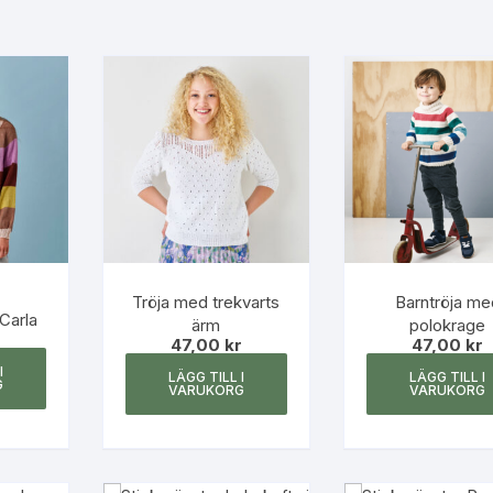
Tröja med trekvarts
Barntröja me
 Carla
ärm
polokrage
r
47,00
kr
47,00
kr
I
LÄGG TILL I
LÄGG TILL I
G
VARUKORG
VARUKORG