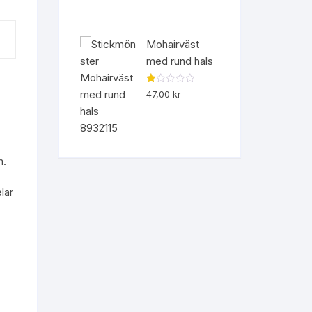
Mohairväst
med rund hals
B
47,00
kr
et
yg
s
att
1.
00
av
m.
5
lar