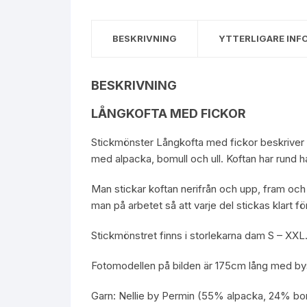
BESKRIVNING
YTTERLIGARE INF
BESKRIVNING
LÅNGKOFTA MED FICKOR
Stickmönster Långkofta med fickor beskriver e
med alpacka, bomull och ull. Koftan har rund 
Man stickar koftan nerifrån och upp, fram och t
man på arbetet så att varje del stickas klart f
Stickmönstret finns i storlekarna dam S – XXL
Fotomodellen på bilden är 175cm lång med by
Garn:
Nellie by Permin
(55% alpacka, 24% bomu