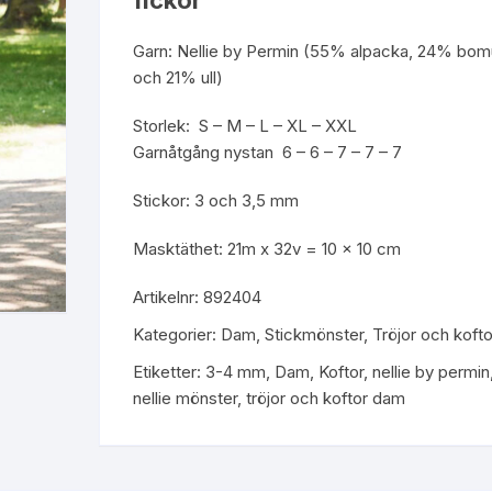
fickor
Garn: Nellie by Permin (55% alpacka, 24% bomu
och 21% ull)
Storlek: S – M – L – XL – XXL
Garnåtgång nystan 6 – 6 – 7 – 7 – 7
Stickor: 3 och 3,5 mm
Masktäthet: 21m x 32v = 10 x 10 cm
Artikelnr:
892404
Kategorier:
Dam
,
Stickmönster
,
Tröjor och kofto
Etiketter:
3-4 mm
,
Dam
,
Koftor
,
nellie by permin
nellie mönster
,
tröjor och koftor dam