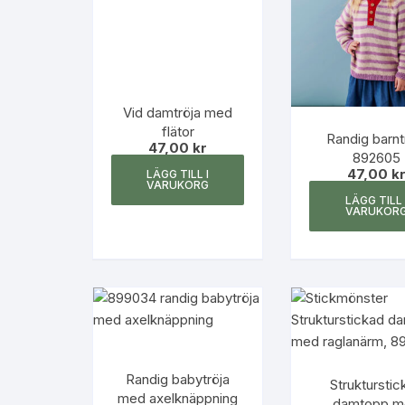
Vid damtröja med
flätor
Randig barnt
47,00
kr
892605
47,00
k
LÄGG TILL I
VARUKORG
LÄGG TILL 
VARUKOR
Randig babytröja
Strukturstic
med axelknäppning
damtopp m