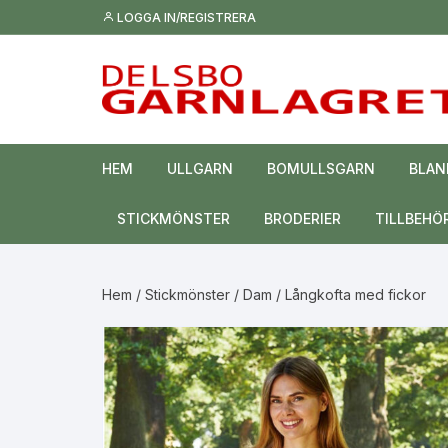
Hoppa
LOGGA IN/REGISTRERA
till
innehåll
HEM
ULLGARN
BOMULLSGARN
BLAN
STICKMÖNSTER
BRODERIER
TILLBEHÖ
Toppar och västar
Hem
/
Stickmönster
/
Dam
/ Långkofta med fickor
Tröjor och koftor
Mössor
Sjalar och halsdukar