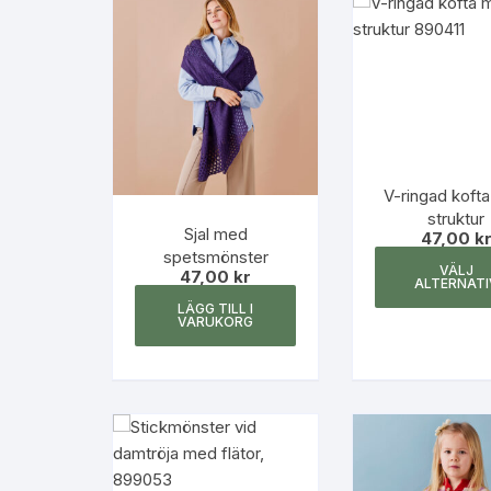
V-ringad koft
struktur
Sjal med
47,00
k
spetsmönster
VÄLJ
47,00
kr
ALTERNATI
LÄGG TILL I
VARUKORG