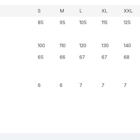
S
M
L
XL
XXL
85
95
105
115
125
100
110
120
130
140
65
66
67
67
68
6
6
7
7
7