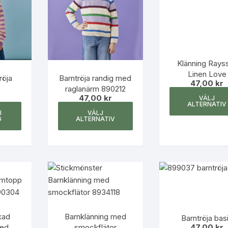
kan
kan
väljas
väljas
på
på
produktsidan
produktsidan
Klänning Rayss
Linen Love
röja
Barntröja randig med
47,00
kr
raglanärm 890212
r
47,00
kr
VÄLJ
ALTERNATIV
Den
I
VÄLJ
här
G
ALTERNATIV
produkten
har
flera
varianter.
De
olika
alternativen
kad
Barnklänning med
kan
Barntröja bas
ed
smockflätor
47,00
kr