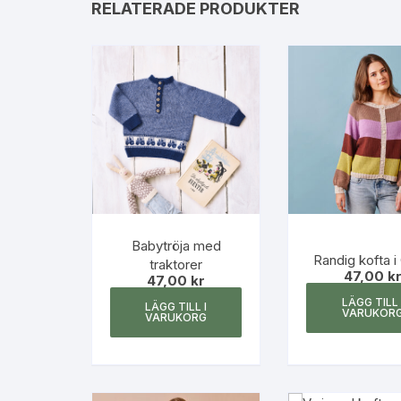
varianter.
RELATERADE PRODUKTER
De
olika
alternativen
kan
väljas
på
produktsidan
Babytröja med
Randig kofta i
traktorer
47,00
k
47,00
kr
LÄGG TILL 
LÄGG TILL I
VARUKOR
VARUKORG