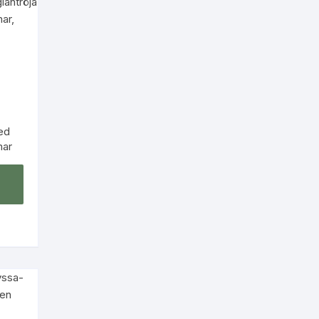
ed
mar