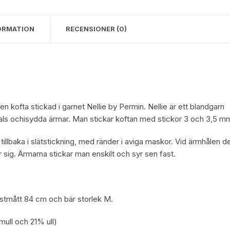
ORMATION
RECENSIONER (0)
n kofta stickad i garnet Nellie by
Permin
. Nellie är ett blandgarn
hals ochisydda ärmar. Man stickar koftan med stickor 3 och 3,5 m
illbaka i slätstickning, med ränder i aviga maskor. Vid ärmhålen de
ör sig. Ärmarna stickar man enskilt och syr sen fast.
.
stmått 84 cm och bär storlek M.
ll och 21% ull)