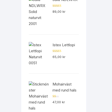
Betygsatt
89,00
kr
5.00
av 5
Istex Lettlopi
Betygsatt
65,00
kr
4.50
av 5
Mohairväst
med rund hals
B
47,00
kr
et
yg
sa