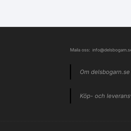
Maila oss:
info@delsbogarn.s
Om delsbogarn.se
Köp- och leveransv