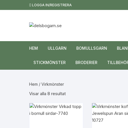
Hoppa
LOGGA IN/REGISTRERA
till
innehåll
HEM
ULLGARN
BOMULLSGARN
BLAN
STICKMÖNSTER
BRODERIER
TILLBEHÖ
Toppar och västar
Hem
/ Virkmönster
Tröjor och koftor
Sortera
Visar alla 8 resultat
efter
Mössor
popularitet
Sjalar och halsdukar