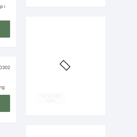
p i
ng
TA BORT
VAL