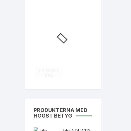
TA BORT
VAL
PRODUKTERNA MED
HÖGST BETYG
Julia NDLWRX