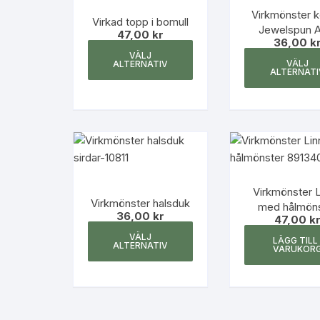
Kjolar och klänningar
Virkmönster ko
Virkad topp i bomull
Jewelspun A
47,00
kr
Interiör
36,00
k
Den
VÄLJ
här
VÄLJ
ALTERNATIV
ALTERNATI
produkten
har
flera
varianter.
De
olika
alternativen
Virkmönster 
kan
Virkmönster halsduk
med hålmöns
36,00
kr
väljas
47,00
k
Den
på
VÄLJ
LÄGG TILL 
här
ALTERNATIV
VARUKOR
produktsidan
produkten
har
flera
varianter.