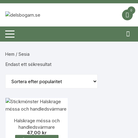
Hoppa
till
0
innehåll
Hem
/ Sesia
Endast ett sökresultat
Halskrage mössa och
handledsvärmare
47,00
kr