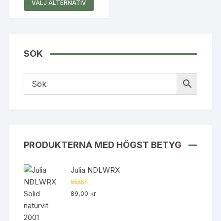
Den
VÄLJ ALTERNATIV
här
produkten
har
flera
SÖK
varianter.
De
olika
alternativen
kan
väljas
på
produktsidan
PRODUKTERNA MED HÖGST BETYG
Julia NDLWRX
Betygsatt
89,00
kr
5.00
av 5