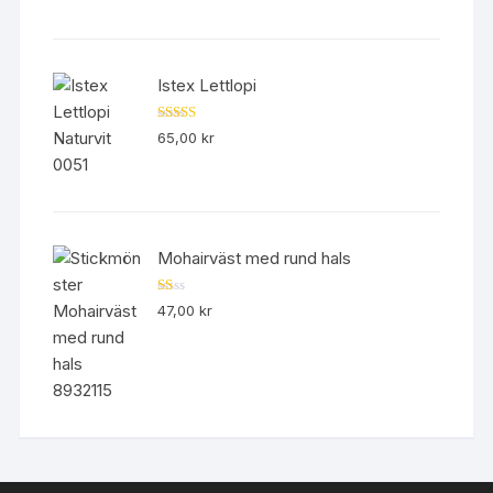
Istex Lettlopi
Betygsatt
65,00
kr
4.50
av 5
Mohairväst med rund hals
B
47,00
kr
et
yg
sa
tt
1.
00
av
5