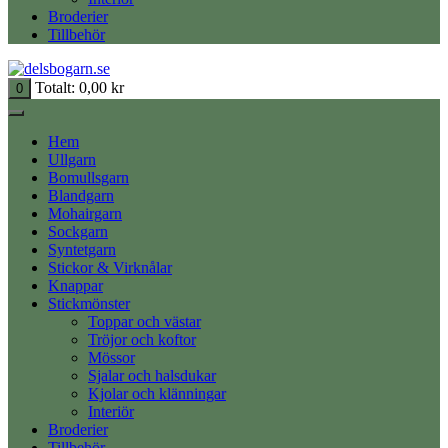
Broderier
Tillbehör
Totalt:
0,00
kr
0
Hem
Ullgarn
Bomullsgarn
Blandgarn
Mohairgarn
Sockgarn
Syntetgarn
Stickor & Virknålar
Knappar
Stickmönster
Toppar och västar
Tröjor och koftor
Mössor
Sjalar och halsdukar
Kjolar och klänningar
Interiör
Broderier
Tillbehör