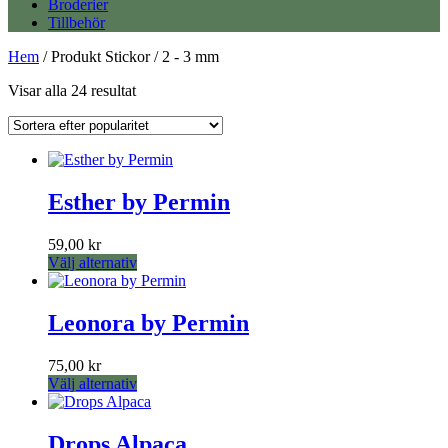
Broderier
Tillbehör
Hem
/ Produkt Stickor / 2 - 3 mm
Sortera
Visar alla 24 resultat
efter
popularitet
Esther by Permin
59,00
kr
Den
Välj alternativ
här
produkten
har
Leonora by Permin
flera
varianter.
75,00
kr
De
Den
Välj alternativ
olika
här
alternativen
produkten
kan
har
Drops Alpaca
väljas