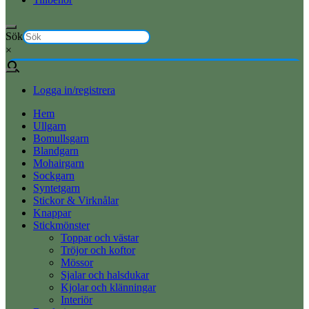
Sök
×
Logga in/registrera
Hem
Ullgarn
Bomullsgarn
Blandgarn
Mohairgarn
Sockgarn
Syntetgarn
Stickor & Virknålar
Knappar
Stickmönster
Toppar och västar
Tröjor och koftor
Mössor
Sjalar och halsdukar
Kjolar och klänningar
Interiör