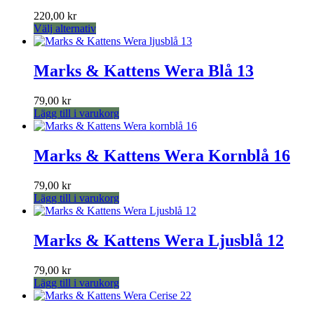
varianter.
produktsidan
220,00
kr
De
Den
Välj alternativ
olika
här
alternativen
produkten
kan
har
Marks & Kattens Wera Blå 13
väljas
flera
på
varianter.
produktsidan
79,00
kr
De
Lägg till i varukorg
olika
alternativen
kan
Marks & Kattens Wera Kornblå 16
väljas
på
produktsidan
79,00
kr
Lägg till i varukorg
Marks & Kattens Wera Ljusblå 12
79,00
kr
Lägg till i varukorg