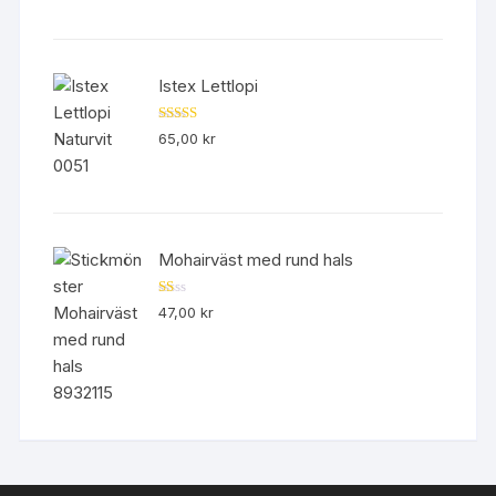
Istex Lettlopi
Betygsatt
65,00
kr
4.50
av 5
Mohairväst med rund hals
B
47,00
kr
et
yg
sa
tt
1.
00
av
5