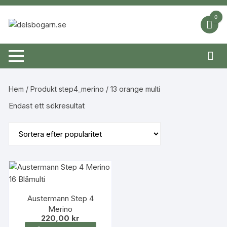
Hoppa
till
0
innehåll
Hem
/ Produkt step4_merino / 13 orange multi
Endast ett sökresultat
Austermann Step 4
Merino
220,00
kr