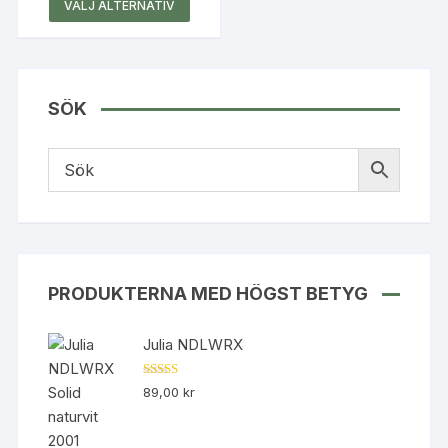
Den
VÄLJ ALTERNATIV
här
produkten
har
flera
SÖK
varianter.
De
olika
alternativen
kan
väljas
på
produktsidan
PRODUKTERNA MED HÖGST BETYG
Julia NDLWRX
Betygsatt
89,00
kr
5.00
av 5