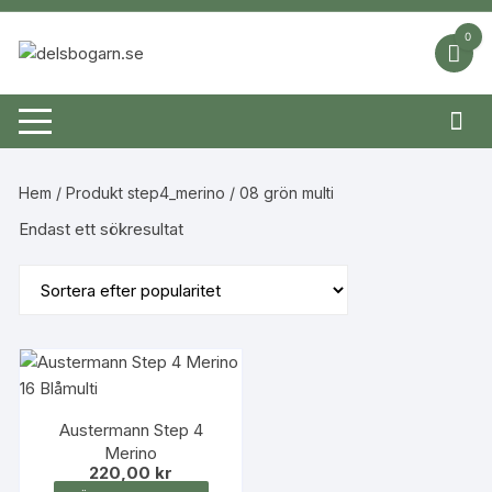
Hoppa
till
0
innehåll
Hem
/ Produkt step4_merino / 08 grön multi
Endast ett sökresultat
Austermann Step 4
Merino
220,00
kr