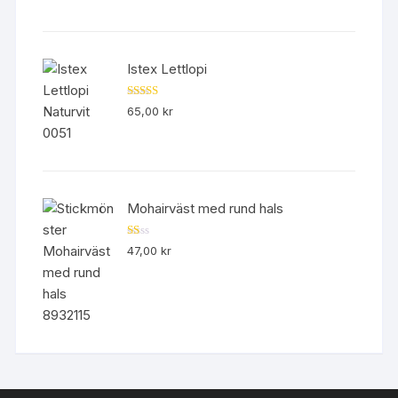
Istex Lettlopi
Betygsatt
65,00
kr
4.50
av 5
Mohairväst med rund hals
B
47,00
kr
et
yg
sa
tt
1.
00
av
5