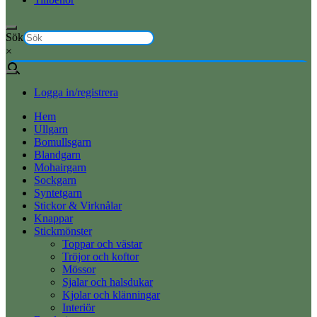
Sök
×
Logga in/registrera
Hem
Ullgarn
Bomullsgarn
Blandgarn
Mohairgarn
Sockgarn
Syntetgarn
Stickor & Virknålar
Knappar
Stickmönster
Toppar och västar
Tröjor och koftor
Mössor
Sjalar och halsdukar
Kjolar och klänningar
Interiör