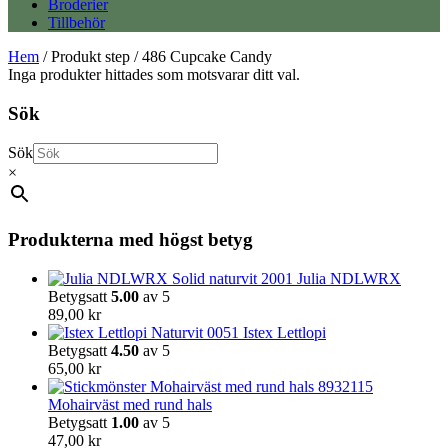
Broderier
Tillbehör
Hem
/ Produkt step / 486 Cupcake Candy
Inga produkter hittades som motsvarar ditt val.
Sök
Sök
×
Produkterna med högst betyg
Julia NDLWRX
Betygsatt
5.00
av 5
89,00
kr
Istex Lettlopi
Betygsatt
4.50
av 5
65,00
kr
Mohairväst med rund hals
Betygsatt
1.00
av 5
47,00
kr