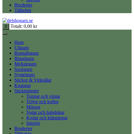
Broderier
Tillbehör
Totalt:
0,00
kr
0
Hem
Ullgarn
Bomullsgarn
Blandgarn
Mohairgarn
Sockgarn
Syntetgarn
Stickor & Virknålar
Knappar
Stickmönster
Toppar och västar
Tröjor och koftor
Mössor
Sjalar och halsdukar
Kjolar och klänningar
Interiör
Broderier
Tillbehör