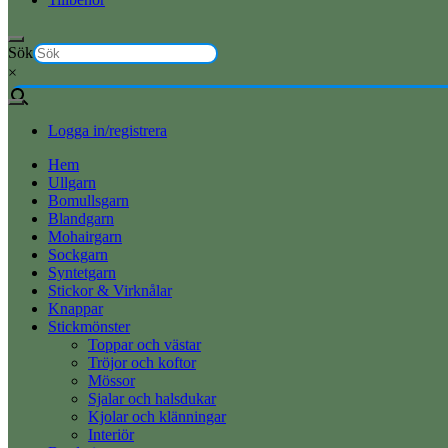
Sök
×
Logga in/registrera
Hem
Ullgarn
Bomullsgarn
Blandgarn
Mohairgarn
Sockgarn
Syntetgarn
Stickor & Virknålar
Knappar
Stickmönster
Toppar och västar
Tröjor och koftor
Mössor
Sjalar och halsdukar
Kjolar och klänningar
Interiör