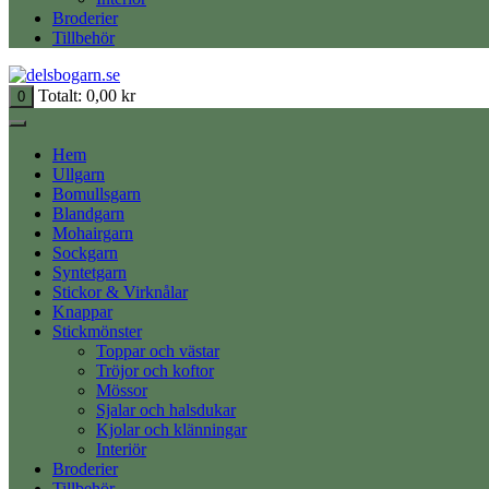
Broderier
Tillbehör
Totalt:
0,00
kr
0
Hem
Ullgarn
Bomullsgarn
Blandgarn
Mohairgarn
Sockgarn
Syntetgarn
Stickor & Virknålar
Knappar
Stickmönster
Toppar och västar
Tröjor och koftor
Mössor
Sjalar och halsdukar
Kjolar och klänningar
Interiör
Broderier
Tillbehör