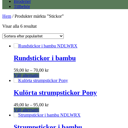
Broderier
Tillbehör
Hem
/ Produkter märkta ”Stickor”
Sortera
Visar alla 6 resultat
efter
popularitet
Rundstickor i bambu
Prisintervall:
59,00
kr
–
70,00
kr
Den
59,00 kr
Välj alternativ
här
till
produkten
70,00 kr
har
Kulörta strumpstickor Pony
flera
varianter.
Prisintervall:
49,00
kr
–
95,00
kr
De
Den
49,00 kr
Välj alternativ
olika
här
till
alternativen
produkten
95,00 kr
kan
har
Strumpstickor i bambu
väljas