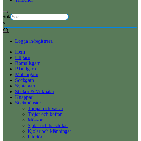
Sök
×
Logga in/registrera
Hem
Ullgarn
Bomullsgarn
Blandgarn
Mohairgarn
Sockgarn
Syntetgarn
Stickor & Virknålar
Knappar
Stickmönster
Toppar och västar
Tröjor och koftor
Mössor
Sjalar och halsdukar
Kjolar och klänningar
Interiör