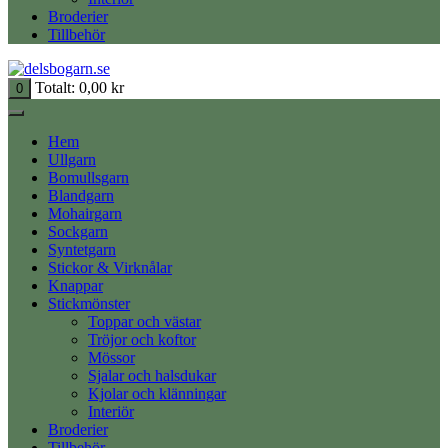
Broderier
Tillbehör
Totalt:
0,00
kr
0
Hem
Ullgarn
Bomullsgarn
Blandgarn
Mohairgarn
Sockgarn
Syntetgarn
Stickor & Virknålar
Knappar
Stickmönster
Toppar och västar
Tröjor och koftor
Mössor
Sjalar och halsdukar
Kjolar och klänningar
Interiör
Broderier
Tillbehör