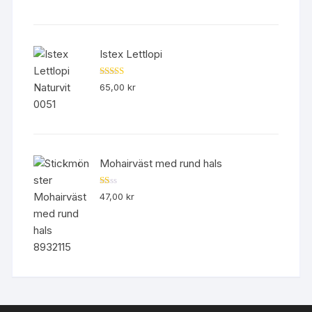
Istex Lettlopi
Betygsatt
65,00
kr
4.50
av 5
Mohairväst med rund hals
B
47,00
kr
et
yg
sa
tt
1.
00
av
5