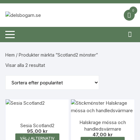
Hoppa
till
0
innehåll
Hem
/ Produkter märkta ”Scotland2 mönster”
Sortera
Visar alla 2 resultat
efter
popularitet
Halskrage mössa och
Sesia Scotland2
handledsvärmare
95,00
kr
47,00
kr
Den
VÄLJ ALTERNATIV