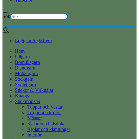
Sök
×
Logga in/registrera
Hem
Ullgarn
Bomullsgarn
Blandgarn
Mohairgarn
Sockgarn
Syntetgarn
Stickor & Virknålar
Knappar
Stickmönster
Toppar och västar
Tröjor och koftor
Mössor
Sjalar och halsdukar
Kjolar och klänningar
Interiör