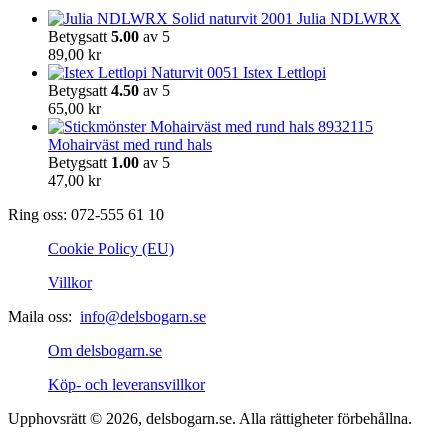
på
Julia NDLWRX
produktsidan
Betygsatt
5.00
av 5
89,00
kr
Istex Lettlopi
Betygsatt
4.50
av 5
65,00
kr
Mohairväst med rund hals
Betygsatt
1.00
av 5
47,00
kr
Ring oss: 072-555 61 10
Cookie Policy (EU)
Villkor
Maila oss:
info@delsbogarn.se
Om delsbogarn.se
Köp- och leveransvillkor
Upphovsrätt © 2026, delsbogarn.se. Alla rättigheter förbehållna.