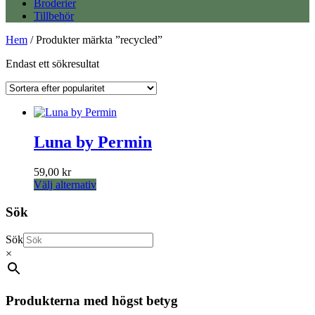
Broderier
Tillbehör
Hem
/ Produkter märkta ”recycled”
Endast ett sökresultat
Luna by Permin
59,00
kr
Den
Välj alternativ
här
produkten
Sök
har
flera
Sök
varianter.
×
De
olika
alternativen
kan
Produkterna med högst betyg
väljas