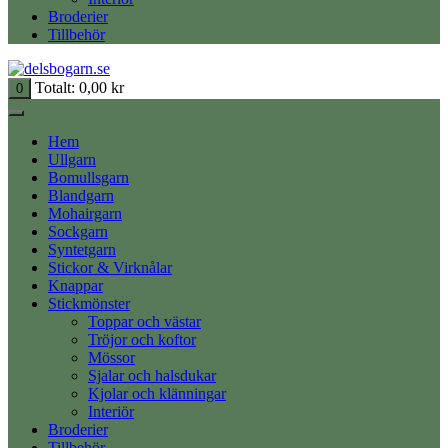
Broderier
Tillbehör
Totalt:
0,00
kr
0
Hem
Ullgarn
Bomullsgarn
Blandgarn
Mohairgarn
Sockgarn
Syntetgarn
Stickor & Virknålar
Knappar
Stickmönster
Toppar och västar
Tröjor och koftor
Mössor
Sjalar och halsdukar
Kjolar och klänningar
Interiör
Broderier
Tillbehör