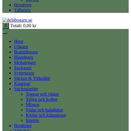
Broderier
Tillbehör
Totalt:
0,00
kr
0
Hem
Ullgarn
Bomullsgarn
Blandgarn
Mohairgarn
Sockgarn
Syntetgarn
Stickor & Virknålar
Knappar
Stickmönster
Toppar och västar
Tröjor och koftor
Mössor
Sjalar och halsdukar
Kjolar och klänningar
Interiör
Broderier
Tillbehör