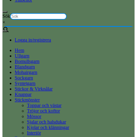
Sök
×
Logga in/registrera
Hem
Ullgarn
Bomullsgarn
Blandgarn
Mohairgarn
Sockgarn
Syntetgarn
Stickor & Virknålar
Knappar
Stickmönster
Toppar och västar
Tröjor och koftor
Mössor
Sjalar och halsdukar
Kjolar och klänningar
Interiör