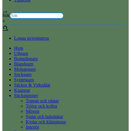
Sök
×
Logga in/registrera
Hem
Ullgarn
Bomullsgarn
Blandgarn
Mohairgarn
Sockgarn
Syntetgarn
Stickor & Virknålar
Knappar
Stickmönster
Toppar och västar
Tröjor och koftor
Mössor
Sjalar och halsdukar
Kjolar och klänningar
Interiör