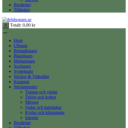
Broderier
Tillbehör
Totalt:
0,00
kr
0
Hem
Ullgarn
Bomullsgarn
Blandgarn
Mohairgarn
Sockgarn
Syntetgarn
Stickor & Virknålar
Knappar
Stickmönster
Toppar och västar
Tröjor och koftor
Mössor
Sjalar och halsdukar
Kjolar och klänningar
Interiör
Broderier
Tillbehör