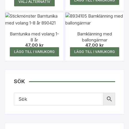
Den
LÄGG TILL I VARUKORG
VÄLJ ALTERNATIV
här
produkten
har
flera
Barntunika med volang 1-
Barnklänning med
varianter.
8 år
ballongärmar
De
47,00
kr
47,00
kr
olika
LÄGG TILL I VARUKORG
LÄGG TILL I VARUKORG
alternativen
kan
väljas
på
SÖK
produktsidan