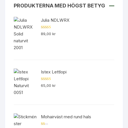
PRODUKTERNA MED HÖGST BETYG
Julia NDLWRX
Betygsatt
89,00
kr
5.00
av 5
Istex Lettlopi
Betygsatt
65,00
kr
4.50
av 5
Mohairväst med rund hals