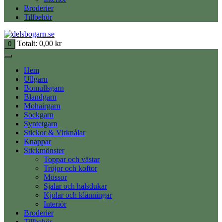
Broderier
Tillbehör
Totalt:
0,00
kr
0
Hem
Ullgarn
Bomullsgarn
Blandgarn
Mohairgarn
Sockgarn
Syntetgarn
Stickor & Virknålar
Knappar
Stickmönster
Toppar och västar
Tröjor och koftor
Mössor
Sjalar och halsdukar
Kjolar och klänningar
Interiör
Broderier
Tillbehör