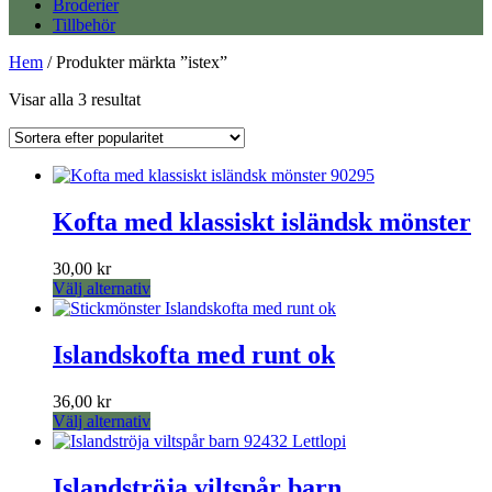
Broderier
Tillbehör
Hem
/ Produkter märkta ”istex”
Sortera
Visar alla 3 resultat
efter
popularitet
Kofta med klassiskt isländsk mönster
30,00
kr
Den
Välj alternativ
här
produkten
har
Islandskofta med runt ok
flera
varianter.
36,00
kr
De
Den
Välj alternativ
olika
här
alternativen
produkten
kan
har
Islandströja viltspår barn
väljas