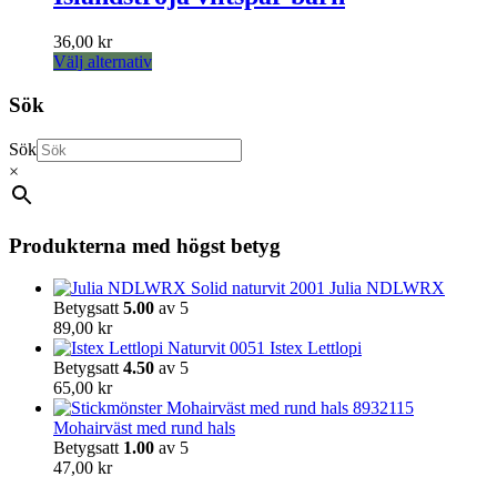
flera
på
varianter.
produktsidan
36,00
kr
De
Den
Välj alternativ
olika
här
alternativen
produkten
Sök
kan
har
väljas
flera
på
Sök
varianter.
produktsidan
×
De
olika
alternativen
kan
Produkterna med högst betyg
väljas
på
Julia NDLWRX
produktsidan
Betygsatt
5.00
av 5
89,00
kr
Istex Lettlopi
Betygsatt
4.50
av 5
65,00
kr
Mohairväst med rund hals
Betygsatt
1.00
av 5
47,00
kr