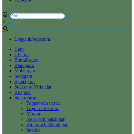
Sök
×
Logga in/registrera
Hem
Ullgarn
Bomullsgarn
Blandgarn
Mohairgarn
Sockgarn
Syntetgarn
Stickor & Virknålar
Knappar
Stickmönster
Toppar och västar
Tröjor och koftor
Mössor
Sjalar och halsdukar
Kjolar och klänningar
Interiör