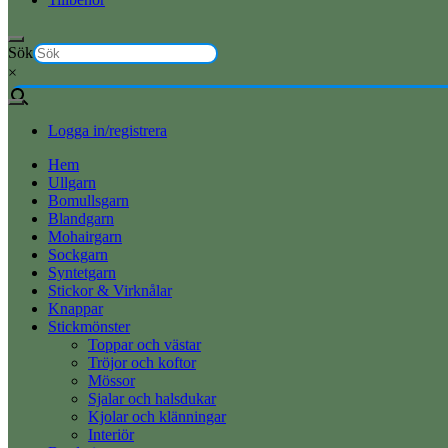
Sök
×
Logga in/registrera
Hem
Ullgarn
Bomullsgarn
Blandgarn
Mohairgarn
Sockgarn
Syntetgarn
Stickor & Virknålar
Knappar
Stickmönster
Toppar och västar
Tröjor och koftor
Mössor
Sjalar och halsdukar
Kjolar och klänningar
Interiör