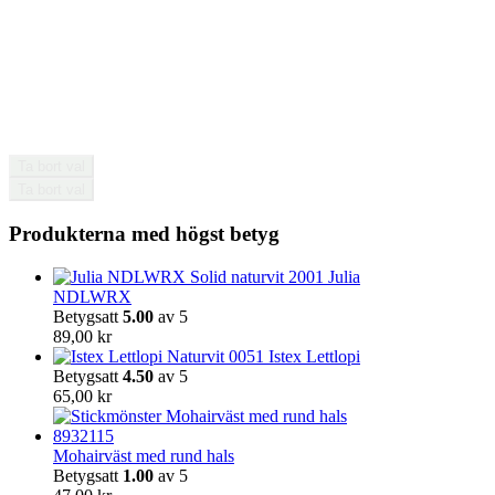
på
produktsidan
Ta bort val
Ta bort val
Produkterna med högst betyg
Julia
NDLWRX
Betygsatt
5.00
av 5
89,00
kr
Istex Lettlopi
Betygsatt
4.50
av 5
65,00
kr
Mohairväst med rund hals
Betygsatt
1.00
av 5