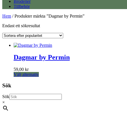
Broderier
Tillbehör
Hem
/ Produkter märkta ”Dagmar by Permin”
Endast ett sökresultat
Dagmar by Permin
59,00
kr
Den
Välj alternativ
här
produkten
Sök
har
flera
Sök
varianter.
×
De
olika
alternativen
kan
väljas