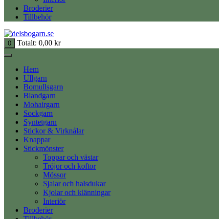
Broderier
Tillbehör
Totalt:
0,00
kr
0
Hem
Ullgarn
Bomullsgarn
Blandgarn
Mohairgarn
Sockgarn
Syntetgarn
Stickor & Virknålar
Knappar
Stickmönster
Toppar och västar
Tröjor och koftor
Mössor
Sjalar och halsdukar
Kjolar och klänningar
Interiör
Broderier
Tillbehör