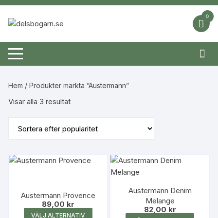
Hoppa
till
0
innehåll
Hem
/ Produkter märkta ”Austermann”
Sortera
Visar alla 3 resultat
efter
popularitet
Austermann Denim
Austermann Provence
Melange
89,00
kr
82,00
kr
Den
VÄLJ ALTERNATIV